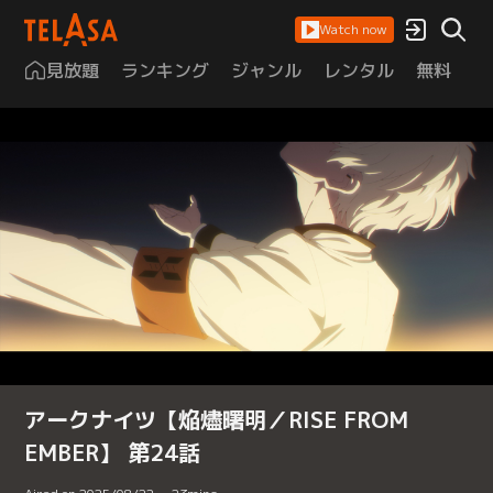
Watch now
見放題
ランキング
ジャンル
レンタル
無料
は
アークナイツ【焔燼曙明／RISE FROM
EMBER】 第24話