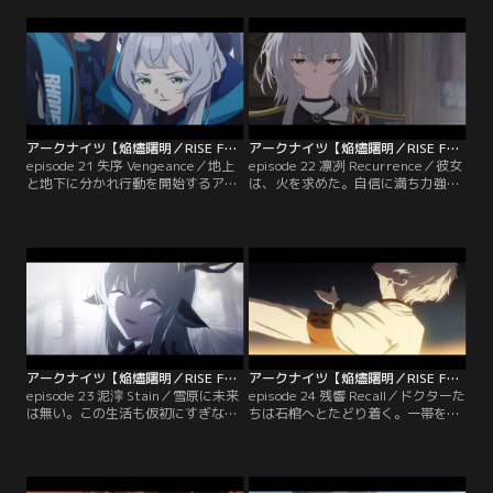
ものだった。
アークナイツ【焔燼曙明／RISE FROM EMBER】 第21話
アークナイツ【焔燼曙明／RISE FROM EMBER】 第22話
episode 21 失序 Vengeance／地上
episode 22 凛冽 Recurrence／彼女
と地下に分かれ行動を開始するアー
は、火を求めた。自信に満ち力強く
ミヤたち。コントロールタワーが道
先導するその姿に、火は集い、徐々
を閉ざし侵入を拒む。障壁を前に、
に大きさを増し始めた。
少女の苦痛が響き渡る。
アークナイツ【焔燼曙明／RISE FROM EMBER】 第23話
アークナイツ【焔燼曙明／RISE FROM EMBER】 第24話
episode 23 泥濘 Stain／雪原に未来
episode 24 残響 Recall／ドクターた
は無い。この生活も仮初にすぎな
ちは石棺へとたどり着く。一帯を覆
い。苦痛が襲い来るとしても、行動
うオリジニウムの粉塵。その奥か
しなければならない…感染者の未来
ら、“何か”がこちらを見つめてい
のために。
た。