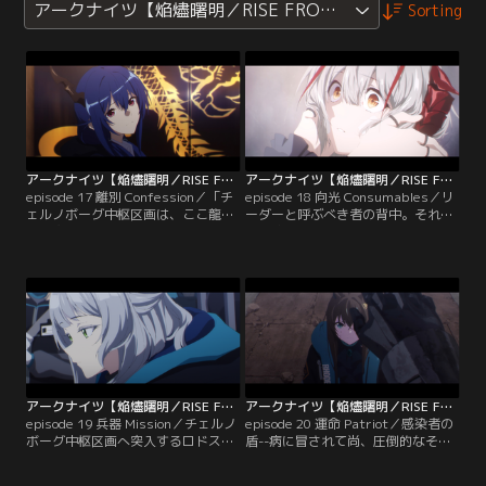
アークナイツ【焔燼曙明／RISE FROM EMBER】
Sorting
アークナイツ【焔燼曙明／RISE FROM EMBER】 第17話
アークナイツ【焔燼曙明／RISE FROM EMBER】 第18話
episode 17 離別 Confession／「チ
episode 18 向光 Consumables／リ
ェルノボーグ中枢区画は、ここ龍門
ーダーと呼ぶべき者の背中。それ
に衝突する--」制止も聞かず迎撃を
を、傭兵はじっと見つめていた。
強行するウェイに、チェンはある真
実を突きつける。
アークナイツ【焔燼曙明／RISE FROM EMBER】 第19話
アークナイツ【焔燼曙明／RISE FROM EMBER】 第20話
episode 19 兵器 Mission／チェルノ
episode 20 運命 Patriot／感染者の
ボーグ中枢区画へ突入するロドス。
盾--病に冒されて尚、圧倒的なその
都市の様子は、レユニオン・ムーブ
力が、ロドスを追い詰める。
メント自壊の推測を確信へと変える