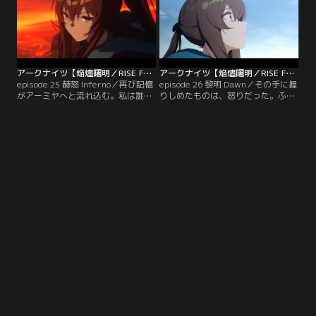
アークナイツ【焔燼曙明／RISE FROM EMBER】 第25話
アークナイツ【焔燼曙明／RISE FROM EMBER】 第26話（最終話）
episode 25 赫怒 Inferno／再び記憶
episode 26 黎明 Dawn／その手に握
がアーミヤへと流れ込む。私は誰も
りしめたものは、怒りだった。ふた
憎まない、そう誓ったはずだった。
つの剣が光を放つ。ここで戦争を終
奴の嘲笑う声がする。全てが炎に包
わらせるために。彼女を救い、約束
まれてゆく。
を果たすために。