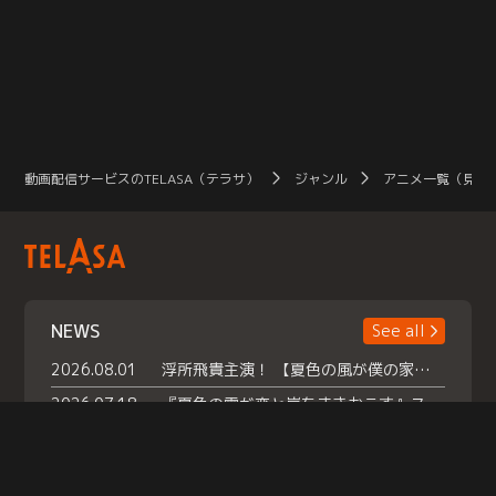
動画配信サービスのTELASA（テラサ）
ジャンル
アニメ一覧（見放
NEWS
See all
2026.08.01
浮所飛貴主演！ 【夏色の風が僕の家にやってきた】 本日よりテラサで独占配信スタート！
2026.07.18
『夏色の雲が恋と嵐をまきおこす』スペシャルメイキング 【Part1】2026年７月18日（土）23時30分～配信スタート！話題のシーンの裏側を大公開！豪華キャスト大集合！ 『武宮家 真夏の家族会議』開催！
2026.07.15
救命医・遥（今田）の《心揺さぶる過去》や、 麻酔科医・権野（船越英一郎）の《謎多きプライベート》など… 《知られざるエピソード》を独占配信！