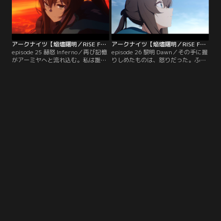
アークナイツ【焔燼曙明／RISE FROM EMBER】 第25話
アークナイツ【焔燼曙明／RISE FROM EMBER】 第26話（最終話）
episode 25 赫怒 Inferno／再び記憶
episode 26 黎明 Dawn／その手に握
がアーミヤへと流れ込む。私は誰も
りしめたものは、怒りだった。ふた
憎まない、そう誓ったはずだった。
つの剣が光を放つ。ここで戦争を終
奴の嘲笑う声がする。全てが炎に包
わらせるために。彼女を救い、約束
まれてゆく。
を果たすために。