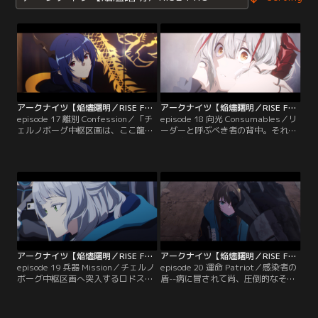
アークナイツ【焔燼曙明／RISE FROM EMBER】 第17話
アークナイツ【焔燼曙明／RISE FROM EMBER】 第18話
episode 17 離別 Confession／「チ
episode 18 向光 Consumables／リ
ェルノボーグ中枢区画は、ここ龍門
ーダーと呼ぶべき者の背中。それ
に衝突する--」制止も聞かず迎撃を
を、傭兵はじっと見つめていた。
強行するウェイに、チェンはある真
実を突きつける。
アークナイツ【焔燼曙明／RISE FROM EMBER】 第19話
アークナイツ【焔燼曙明／RISE FROM EMBER】 第20話
episode 19 兵器 Mission／チェルノ
episode 20 運命 Patriot／感染者の
ボーグ中枢区画へ突入するロドス。
盾--病に冒されて尚、圧倒的なその
都市の様子は、レユニオン・ムーブ
力が、ロドスを追い詰める。
メント自壊の推測を確信へと変える
ものだった。