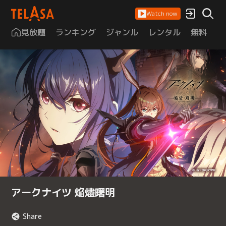
Watch now
見放題
ランキング
ジャンル
レンタル
無料
は
アークナイツ 焔燼曙明
Share