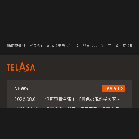
動画配信サービスのTELASA（テラサ）
ジャンル
アニメ一覧（見放
NEWS
See all
2026.08.01
浮所飛貴主演！ 【夏色の風が僕の家にやってきた】 本日よりテラサで独占配信スタート！
2026.07.18
『夏色の雲が恋と嵐をまきおこす』スペシャルメイキング 【Part1】2026年７月18日（土）23時30分～配信スタート！話題のシーンの裏側を大公開！豪華キャスト大集合！ 『武宮家 真夏の家族会議』開催！
2026.07.15
救命医・遥（今田）の《心揺さぶる過去》や、 麻酔科医・権野（船越英一郎）の《謎多きプライベート》など… 《知られざるエピソード》を独占配信！