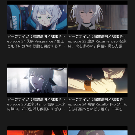
アークナイツ【焔燼曙明／RISE FROM EMBER】 第21話
アークナイツ【焔燼曙明／RISE FROM EMBER】 第22話
episode 21 失序 Vengeance／地上
episode 22 凛冽 Recurrence／彼女
と地下に分かれ行動を開始するアー
は、火を求めた。自信に満ち力強く
ミヤたち。コントロールタワーが道
先導するその姿に、火は集い、徐々
を閉ざし侵入を拒む。障壁を前に、
に大きさを増し始めた。
少女の苦痛が響き渡る。
アークナイツ【焔燼曙明／RISE FROM EMBER】 第23話
アークナイツ【焔燼曙明／RISE FROM EMBER】 第24話
episode 23 泥濘 Stain／雪原に未来
episode 24 残響 Recall／ドクターた
は無い。この生活も仮初にすぎな
ちは石棺へとたどり着く。一帯を覆
い。苦痛が襲い来るとしても、行動
うオリジニウムの粉塵。その奥か
しなければならない…感染者の未来
ら、“何か”がこちらを見つめてい
のために。
た。