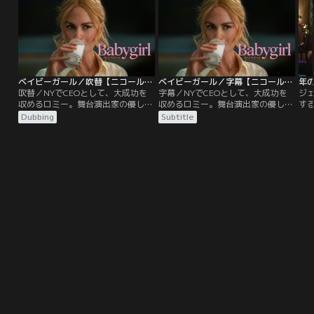
ャストで映像化！出演は、63歳で現
切
役を退きながらも自らの悲しい過去
続
と重ね合わせつつ、未解決事件の解
部
決への執念を燃やす元刑事・渡に三
井
浦友和、才能と容姿に恵まれ、新進
玲
気鋭の建築デザイナーとして注目さ
れながらも過去の呪縛から逃れられ
ベイビーガール／吹替【ニコール・キッドマン主演】
ベイビーガール／字幕【ニコール・キッドマン主演】
ない桐生に伊藤英明、その桐生との
吹替／NYでCEOとして、大成功を
字幕／NYでCEOとして、大成功を
ジ
出会いで運命を変えられてしまう建
収めるロミー。舞台演出家の優しい
収めるロミー。舞台演出家の優しい
す
設会社社長令嬢の茜に蒼井優、そし
夫ジェイコブと子供たちと、誰もが
夫ジェイコブと子供たちと、誰もが
断
Dubbing
Subtitle
て上司の命令で渡を“見張る”ことに
憧れる暮らしを送っていた。ある
憧れる暮らしを送っていた。ある
の
なる女性刑事・薫に小西真奈美。一
時、ロミーは一人のインターンから
時、ロミーは一人のインターンから
が
つの未解決事件を解決へと導いてい
目が離せなくなる。彼の名はサミュ
目が離せなくなる。彼の名はサミュ
に
く過程を追いながらも、その芯にあ
エル。ロミーの中に眠る欲望を見抜
エル。ロミーの中に眠る欲望を見抜
真
るのは単なるサスペンスではなく、
き、きわどい挑発を仕掛けてくるの
き、きわどい挑発を仕掛けてくるの
の
純愛であり、友情であり、家族愛。
だ。行き過ぎた駆け引きをやめさせ
だ。行き過ぎた駆け引きをやめさせ
る
実力派俳優たちが、北海道の小樽を
るためにサミュエルに会いに行く
るためにサミュエルに会いに行く
が
始めとした各地でのロケーションを
が…。
が…。
た
通して深みのある人間ドラマを展開
していきます。