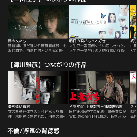
湖の女たち
明日の君がもっと好き
琵琶湖にほど近い介護療養施設・も
人生で一番面倒くさい恋はきっと、
山
みじ園で、市島民男という100歳の
人生で一度だけの大切な恋になる-
3
老人が不審な死を遂げた。死因は低
-。
演
酸素脳症。市島の命をつないでいた
タッ
【津川雅彦】つながりの作品
人工呼吸器は、異常を検知するとア
テレ
ラーム音が鳴る仕組みが何重にも施
プ
されており、機器に不具合があった
り
可能性は極めて低い。西湖署の若手
令
刑事、濱中圭介（福士蒼汰）とベテ
ど
ランの伊佐美佑（浅野忠信）は殺人
末
事件とにらみ…。
最も遠い銀河
ドラマSP 上意討ち～拝領妻始末
ス
女の白骨死体をめぐる迷宮入り事
田村正和×仲間由紀恵…豪華共演が
降り
件。末期癌に冒された元刑事の執
実現 あの名作時代劇が、時を超えて
直
念。新進気鋭の建築家の野望。小
よみがえる！家族の“愛”のため、命
件
樽、東京、ソウルを舞台に繰り広げ
を懸けて“上意”に刃向った藩士の切
り
不倫/浮気の背徳感
られる、愛と憎悪のヒューマンサス
なくも壮絶な生き様を描く！！
子
ペンス。白川道の原作小説を豪華キ
轄