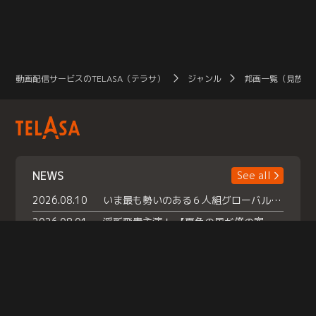
動画配信サービスのTELASA（テラサ）
ジャンル
邦画一覧（見放題
NEWS
See all
2026.08.10
いま最も勢いのある６人組グローバルグル ープ NCT WISHの地上波初冠特番 『NCT WISHの放課後グランプリ』放送決定 メンバーたちが３ペアに分かれ 【平成】をテーマにしたスペシャル企画 で対決 番組撮り下ろしのパフォーマンスも！ TELASA（テラサ）では放送終了後から オリジナルコンテンツを大量配信！
2026.08.01
浮所飛貴主演！ 【夏色の風が僕の家にやってきた】 本日よりテラサで独占配信スタート！
2026.07.18
『夏色の雲が恋と嵐をまきおこす』スペシャルメイキング 【Part1】2026年７月18日（土）23時30分～配信スタート！話題のシーンの裏側を大公開！豪華キャスト大集合！ 『武宮家 真夏の家族会議』開催！