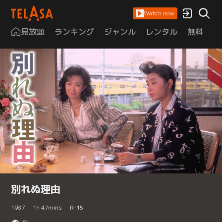
Watch now
見放題
ランキング
ジャンル
レンタル
無料
は
別れぬ理由
1987
1
h
47
mins
R-15