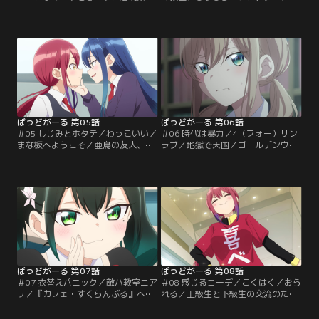
らは、歩けば誰しもが振り返る学園
日も警備と称してライフワークであ
のアイドル。そんなるらにも最近、
る亜鳥ストーキングに興じる優。な
気になる相手が出来たらしい。話し
ぜか空き教室に入っていく亜鳥だっ
かけてきた優を自分のファンだと思
たが、程なくしてその教室から出て
い、握手してあげようとするるら。
くる。去り際の亜鳥が発した言葉を
しかし、亜鳥のことしか頭にない優
不思議に感じた優が中に入ってみる
は、握手どころか可愛いとも言って
と、ホワイトボードには、亜鳥が残
くれない。生まれて初めての屈辱を
したと思われる“啓示”が存在してい
味わったるらは…。【提供：バンダ
た。【提供：バンダイチャンネル】
イチャンネル】
ばっどがーる 第05話
ばっどがーる 第06話
＃05 しじみとホタテ／わっこいい／
＃06 時代は暴力／4（フォー）リン
まな板へようこそ／亜鳥の友人、図
ラブ／地獄で天国／ゴールデンウィ
書委員会委員長の清木清は、品行方
ークで1週間も亜鳥に会えないと落
正、才色兼備の優等生。しかし、そ
ち込む優。清から、連休中に亜鳥が
んな彼女には、思いも寄らない隠さ
大切な人と遊園地に行くと聞かさ
れた一面があった…。亜鳥相手にコ
れ、さらにショックを受ける。居て
ヒュる優に関心を抱いた清。図書委
も立っても居られない優は、涼と一
員長の立場を利用して優が興味あり
緒に遊園地に乗り込み、警備という
そうな本を調べ、言葉巧みに優を人
名のストーキングを敢行する
気のない図書室に連れ込み…。【提
が、“大切な人”とイチャイチャする
供：バンダイチャンネル】
亜鳥を見て凹んでしまう。【提供：
バンダイチャンネル】
ばっどがーる 第07話
ばっどがーる 第08話
＃07 衣替えパニック／敵ハ教室ニア
＃08 感じるコーデ／こくはく／おら
リ／『カフェ・すくらんぶる』へよ
れる／上級生と下級生の交流のため
うこそ！／これまで全く気づいてい
に行うイベント、林間学校。うまい
なかったが、亜鳥の妹、水鳥水花は
こと亜鳥と組んで、うまいことやっ