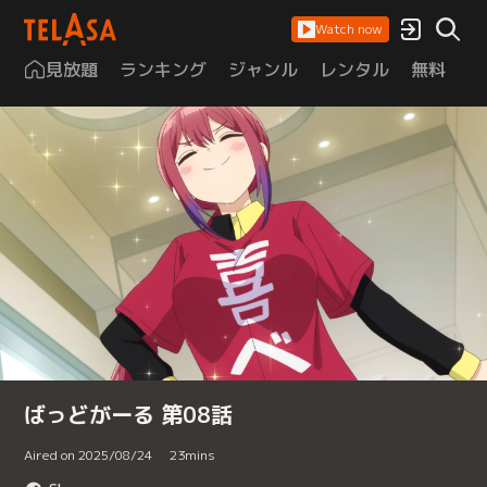
Watch now
見放題
ランキング
ジャンル
レンタル
無料
は
ばっどがーる 第08話
Aired on 2025/08/24
23
mins