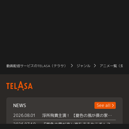
動画配信サービスのTELASA（テラサ）
ジャンル
アニメ一覧（見放
NEWS
See all
2026.08.01
浮所飛貴主演！ 【夏色の風が僕の家にやってきた】 本日よりテラサで独占配信スタート！
2026.07.18
『夏色の雲が恋と嵐をまきおこす』スペシャルメイキング 【Part1】2026年７月18日（土）23時30分～配信スタート！話題のシーンの裏側を大公開！豪華キャスト大集合！ 『武宮家 真夏の家族会議』開催！