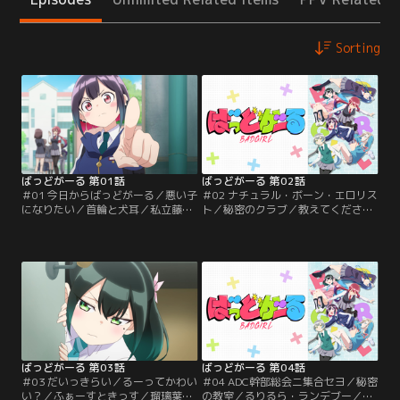
Sorting
ばっどがーる 第01話
ばっどがーる 第02話
＃01 今日からばっどがーる／悪い子
＃02 ナチュラル・ボーン・エロリス
になりたい／首輪と犬耳／私立藤ヶ
ト／秘密のクラブ／教えてください
咲高校に通う高校一年生、優谷優
／亜鳥目当てで生徒会行事の幼稚園
は、教師からの評価もすこぶる良好
訪問に参加した優は、全ての園児を
なとってもいい子。しかし、憧れの
平伏させて悪のカリスマぶりを亜鳥
風紀委員長、水鳥亜鳥の気を引きた
にアピールしようともくろむが、園
い優は、不良の中の不良を目指し
児たちの自由奔放さにたじたじとな
て“ばっどがーる”に生まれ変わるこ
る。亜鳥に心配されて浮かれる優だ
とを決意する！ 通学中のバスで、偶
ったが、『ADC（亜鳥様大好きクラ
然亜鳥と乗り合わせてしまい狼狽え
ブ）』の一員、小毬まりあに危険因
る優。【提供：バンダイチャンネ
子とみなされ…。【提供：バンダイ
ル】
チャンネル】
ばっどがーる 第03話
ばっどがーる 第04話
＃03 だいっきらい／るーってかわい
＃04 ADC幹部総会ニ集合セヨ／秘密
い？／ふぁーすときっす／瑠璃葉る
の教室／るりるら・ランデブー／今