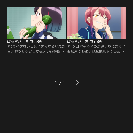
優のクラスメイトだった！ 休み時間
て、うまいことなりたい優は、亜鳥
のたび教室を出て行く水花に同類の
が参加したくなるような方法を模索
予感を抱いた優が理由を尋ねると、
する。準備万端、亜鳥を誘うチャン
休憩中は姉の様子を見に行ってると
スが訪れるも、途端に日和る優。な
言い、「私のは警備です！！」と、
んとか亜鳥と参加できることになる
ストーカーの常套句を並べる水花。
が、行きのバスが涼と別々になり早
放課後…。【提供：バンダイチャン
速窮地に立たされてしまう。【提
ネル】
供：バンダイチャンネル】
ばっどがーる 第09話
ばっどがーる 第10話
＃09 イケないこと／さらなるいただ
＃10 自習室で／つかみよりにぎり／
き／やっちゃおうかな／いざ林間学
お部屋でしよ／試験勉強をするため
校！のはずが、サービスエリアに置
に図書室を訪れた優、涼、水花の3
き去りにされてしまった優。頼みの
人。居合わせたるら、清も交え、自
綱だったスマホもバスの中…。途方
習室に場所を移して勉強会が開かれ
に暮れる優だったが、同じくバスに
る。想像以上に勉強が苦手な水花を
乗り遅れていた亜鳥と打開策を考え
みんなで教えていると、不意の雷で
ることに。公衆電話から連絡を試み
停電し校内は闇に包まれてしまう。
1
るも、涼も水花も電話に出ない。ヒ
雷鳴に驚き腰を抜かした清に肩を貸
ッチハイクに望みをかける二人だっ
す優。そんな様子を見た涼が、優の
たが…。【提供：バンダイチャンネ
左腕をギュッと掴み…。【提供：バ
ル】
ンダイチャンネル】