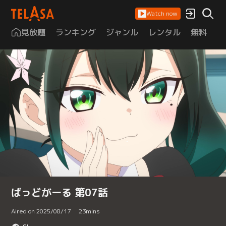
Watch now
見放題
ランキング
ジャンル
レンタル
無料
は
ばっどがーる 第07話
Aired on 2025/08/17
23
mins