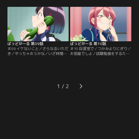
優のクラスメイトだった！ 休み時間
て、うまいことなりたい優は、亜鳥
のたび教室を出て行く水花に同類の
が参加したくなるような方法を模索
予感を抱いた優が理由を尋ねると、
する。準備万端、亜鳥を誘うチャン
休憩中は姉の様子を見に行ってると
スが訪れるも、途端に日和る優。な
言い、「私のは警備です！！」と、
んとか亜鳥と参加できることになる
ストーカーの常套句を並べる水花。
が、行きのバスが涼と別々になり早
放課後…。【提供：バンダイチャン
速窮地に立たされてしまう。【提
ネル】
供：バンダイチャンネル】
ばっどがーる 第09話
ばっどがーる 第10話
＃09 イケないこと／さらなるいただ
＃10 自習室で／つかみよりにぎり／
き／やっちゃおうかな／いざ林間学
お部屋でしよ／試験勉強をするため
校！のはずが、サービスエリアに置
に図書室を訪れた優、涼、水花の3
き去りにされてしまった優。頼みの
人。居合わせたるら、清も交え、自
綱だったスマホもバスの中…。途方
習室に場所を移して勉強会が開かれ
に暮れる優だったが、同じくバスに
る。想像以上に勉強が苦手な水花を
乗り遅れていた亜鳥と打開策を考え
みんなで教えていると、不意の雷で
ることに。公衆電話から連絡を試み
停電し校内は闇に包まれてしまう。
1
るも、涼も水花も電話に出ない。ヒ
雷鳴に驚き腰を抜かした清に肩を貸
ッチハイクに望みをかける二人だっ
す優。そんな様子を見た涼が、優の
たが…。【提供：バンダイチャンネ
左腕をギュッと掴み…。【提供：バ
ル】
ンダイチャンネル】