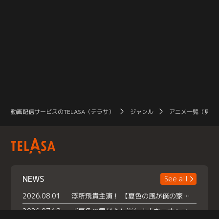
動画配信サービスのTELASA（テラサ）
ジャンル
アニメ一覧（見放
NEWS
See all
2026.08.01
浮所飛貴主演！ 【夏色の風が僕の家にやってきた】 本日よりテラサで独占配信スタート！
2026.07.18
『夏色の雲が恋と嵐をまきおこす』スペシャルメイキング 【Part1】2026年７月18日（土）23時30分～配信スタート！話題のシーンの裏側を大公開！豪華キャスト大集合！ 『武宮家 真夏の家族会議』開催！