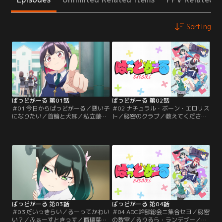
Sorting
ばっどがーる 第01話
ばっどがーる 第02話
＃01 今日からばっどがーる／悪い子
＃02 ナチュラル・ボーン・エロリス
になりたい／首輪と犬耳／私立藤ヶ
ト／秘密のクラブ／教えてください
咲高校に通う高校一年生、優谷優
／亜鳥目当てで生徒会行事の幼稚園
は、教師からの評価もすこぶる良好
訪問に参加した優は、全ての園児を
なとってもいい子。しかし、憧れの
平伏させて悪のカリスマぶりを亜鳥
風紀委員長、水鳥亜鳥の気を引きた
にアピールしようともくろむが、園
い優は、不良の中の不良を目指し
児たちの自由奔放さにたじたじとな
て“ばっどがーる”に生まれ変わるこ
る。亜鳥に心配されて浮かれる優だ
とを決意する！ 通学中のバスで、偶
ったが、『ADC（亜鳥様大好きクラ
然亜鳥と乗り合わせてしまい狼狽え
ブ）』の一員、小毬まりあに危険因
る優。【提供：バンダイチャンネ
子とみなされ…。【提供：バンダイ
ル】
チャンネル】
ばっどがーる 第03話
ばっどがーる 第04話
＃03 だいっきらい／るーってかわい
＃04 ADC幹部総会ニ集合セヨ／秘密
い？／ふぁーすときっす／瑠璃葉る
の教室／るりるら・ランデブー／今