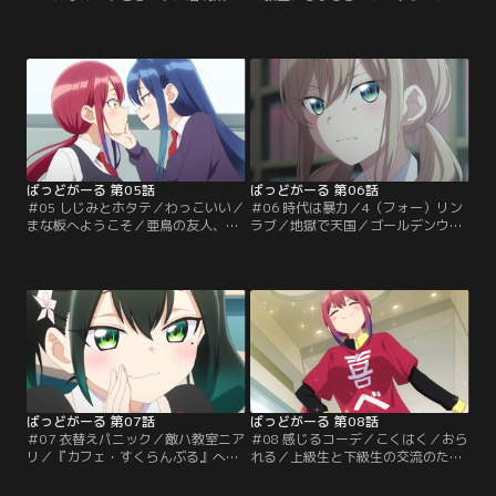
らは、歩けば誰しもが振り返る学園
日も警備と称してライフワークであ
のアイドル。そんなるらにも最近、
る亜鳥ストーキングに興じる優。な
気になる相手が出来たらしい。話し
ぜか空き教室に入っていく亜鳥だっ
かけてきた優を自分のファンだと思
たが、程なくしてその教室から出て
い、握手してあげようとするるら。
くる。去り際の亜鳥が発した言葉を
しかし、亜鳥のことしか頭にない優
不思議に感じた優が中に入ってみる
は、握手どころか可愛いとも言って
と、ホワイトボードには、亜鳥が残
くれない。生まれて初めての屈辱を
したと思われる“啓示”が存在してい
味わったるらは…。【提供：バンダ
た。【提供：バンダイチャンネル】
イチャンネル】
ばっどがーる 第05話
ばっどがーる 第06話
＃05 しじみとホタテ／わっこいい／
＃06 時代は暴力／4（フォー）リン
まな板へようこそ／亜鳥の友人、図
ラブ／地獄で天国／ゴールデンウィ
書委員会委員長の清木清は、品行方
ークで1週間も亜鳥に会えないと落
正、才色兼備の優等生。しかし、そ
ち込む優。清から、連休中に亜鳥が
んな彼女には、思いも寄らない隠さ
大切な人と遊園地に行くと聞かさ
れた一面があった…。亜鳥相手にコ
れ、さらにショックを受ける。居て
ヒュる優に関心を抱いた清。図書委
も立っても居られない優は、涼と一
員長の立場を利用して優が興味あり
緒に遊園地に乗り込み、警備という
そうな本を調べ、言葉巧みに優を人
名のストーキングを敢行する
気のない図書室に連れ込み…。【提
が、“大切な人”とイチャイチャする
供：バンダイチャンネル】
亜鳥を見て凹んでしまう。【提供：
バンダイチャンネル】
ばっどがーる 第07話
ばっどがーる 第08話
＃07 衣替えパニック／敵ハ教室ニア
＃08 感じるコーデ／こくはく／おら
リ／『カフェ・すくらんぶる』へよ
れる／上級生と下級生の交流のため
うこそ！／これまで全く気づいてい
に行うイベント、林間学校。うまい
なかったが、亜鳥の妹、水鳥水花は
こと亜鳥と組んで、うまいことやっ