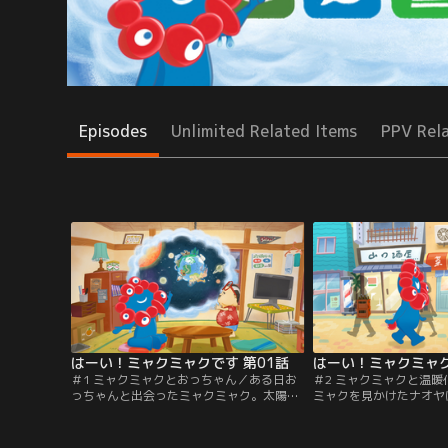
Episodes
Unlimited Related Items
PPV Rel
はーい！ミャクミャクです 第01話
はーい！ミャクミャク
＃1 ミャクミャクとおっちゃん／ある日お
＃2 ミャクミャクと温
っちゃんと出会ったミャクミャク。太陽系
ミャクを見かけたナオヤ
でただ一つ、生命が存在する星と言われて
に。一方ミャクミャクは
いる地球について張り切ってお話しをしま
地球温暖化について一生
す。※「2025大阪・関西万博公式ライセン
がおっちゃんはウトウト。