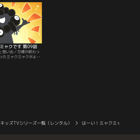
契約に基づいて製造され
博公式ライセンス商品」はライセンス契約
の一部は、本万博のため
に基づいて製造されており、売り上げの一
部は、本万博のために活用されます。
ミャクです 第09話
クと思い出／万博が終わっ
ったミャクミャクがよう
た。色が黒いけどご機嫌
博の楽しかった思い出を
っちゃんはあんまり覚え
キッズTVシリーズ一覧（レンタル）
はーい！ミャクミャクです