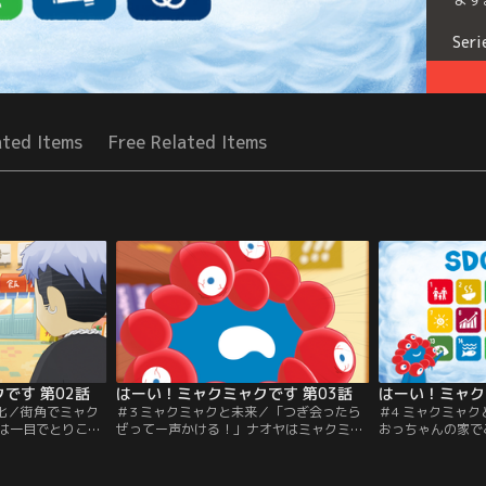
Seri
ated Items
Free Related Items
です 第02話
はーい！ミャクミャクです 第03話
はーい！ミャク
暖化／街角でミャク
＃3 ミャクミャクと未来／「つぎ会ったら
＃4 ミャクミャク
は一目でとりこ
ぜってー声かける！」ナオヤはミャクミャ
おっちゃんの家で
おっちゃんの家で
クを探しています。そしてミャクミャクは
っちゃんが知らな
懸命説明をします
過去も未来も見える目でおっちゃんの未来
す。SDGsって
※「2025大阪・
を見ていました。※「2025大阪・関西万博
※「2025大阪