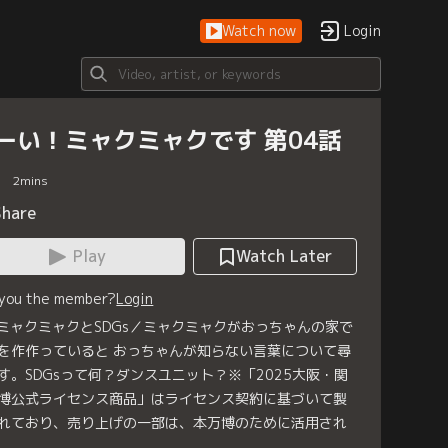
Watch now
Login
ーい！ミャクミャクです 第04話
2
mins
Share
Play
Watch Later
 you the member?
Login
 ミャクミャクとSDGs／ミャクミャクがおっちゃんの家で
を作作っていると おっちゃんが知らない言葉について尋
す。SDGsって何？ダンスユニット？※「2025大阪・関
博公式ライセンス商品」はライセンス契約に基づいて製
れており、売り上げの一部は、本万博のために活用され
。