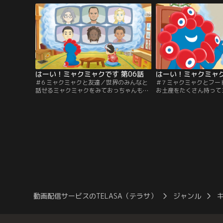
ス商品」はライセンス契約に基づいて製造
関西万博公式ライセンス
されており、売り上げの一部は、本万博の
ス契約に基づいて製造さ
ために活用されます。
げの一部は、本万博のた
す。
はーい！ミャクミャクです 第06話
はーい！ミャクミャク
＃6 ミャクミャクと友達／世界のみんなと
＃7 ミャクミャクとフ
話せるミャクミャクをみておっちゃんも話
お土産をたくさん持って
してみたくなります。でも何を話していい
いに行きます。でもこん
のかわかりません。そこへ宇宙人が現れ
ん。「地球ではフードロ
て…！※「2025大阪・関西万博公式ライセ
いるんだよ」「もっと教
ンス商品」はライセンス契約に基づいて製
もっと知りたくなります。
造されており、売り上げの一部は、本万博
関西万博公式ライセンス
のために活用されます。
ス契約に基づいて製造さ
げの一部は、本万博のた
す。
動画配信サービスのTELASA（テラサ）
ジャンル