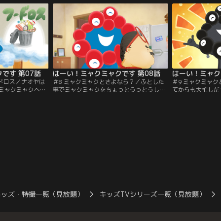
商品」はライセン
公式ライセンス商品」はライセンス契約に
品」はライセンス
れており、売り上
基づいて製造されており、売り上げの一部
ており、売り上げ
めに活用されま
は、本万博のために活用されます。
に活用されます。
です 第07話
はーい！ミャクミャクです 第08話
はーい！ミャク
ードロス／ナオヤは
＃8 ミャクミャクとさよなら？／ふとした
＃9 ミャクミャ
ミャクミャクへ会
事でミャクミャクをちょっとうっとうしく
てからも大忙しだ
なに食べられませ
感じたおっちゃん。そしてミャクミャクは
やく帰って来まし
スが問題になって
出かけたきり帰ってきません。「もしかし
です！みんなで万
えて！」ナオヤは
て…」心配になったおっちゃんは街中探し
話します。でもお
※「2025大阪・
まわります。※「2025大阪・関西万博公式
ていないようで…
商品」はライセン
ライセンス商品」はライセンス契約に基づ
れており、売り上
いて製造されており、売り上げの一部は、
めに活用されま
本万博のために活用されます。
キッズ・特撮一覧（見放題）
キッズTVシリーズ一覧（見放題）