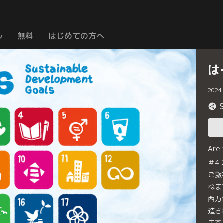
ル
無料
はじめての方へ
は
2024
Are
＃4
ご飯
ねま
西万
造さ
ます