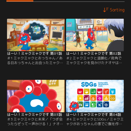
Sorting
はーい！ミャクミャクです 第01話
はーい！ミャクミャクです 第02話
＃1 ミャクミャクとおっちゃん／あ
＃2 ミャクミャクと温暖化／街角で
る日おっちゃんと出会ったミャクミ
ミャクミャクを見かけたナオヤは一
ャク。太陽系でただ一つ、生命が存
目でとりこに。一方ミャクミャクは
在する星と言われている地球につい
おっちゃんの家で地球温暖化につい
て張り切ってお話しをします。
て一生懸命説明をしますがおっちゃ
※「2025大阪・関西万博公式ライセ
んはウトウト。※「2025大阪・関西
ンス商品」はライセンス契約に基づ
万博公式ライセンス商品」はライセ
いて製造されており、売り上げの一
ンス契約に基づいて製造されてお
部は、本万博のために活用されま
り、売り上げの一部は、本万博のた
す。
めに活用されます。
はーい！ミャクミャクです 第03話
はーい！ミャクミャクです 第04話
＃3 ミャクミャクと未来／「つぎ会
＃4 ミャクミャクとSDGs／ミャクミ
ったらぜってー声かける！」ナオヤ
ャクがおっちゃんの家でご飯を作作
はミャクミャクを探しています。そ
っていると おっちゃんが知らない言