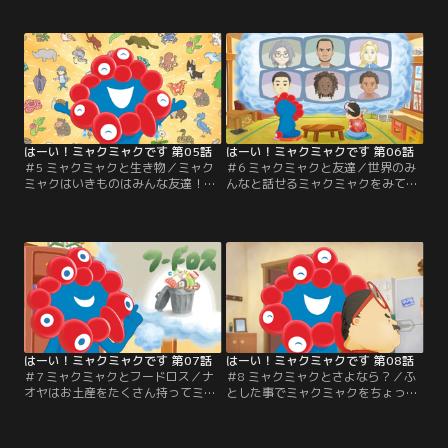
してミャクミャクは過去も未来も見
葉について尋ねます。SDGsって
える目でおっちゃんの未来を見てい
何？ダンスユニット？※「2025大
ました。※「2025大阪・関西万博公
阪・関西万博公式ライセンス商品」
式ライセンス商品」はライセンス契
はライセンス契約に基づいて製造さ
約に基づいて製造されており、売り
れており、売り上げの一部は、本万
上げの一部は、本万博のために活用
博のために活用されます。
されます。
はーい！ミャクミャクです 第05話
はーい！ミャクミャクです 第06話
＃5 ミャクミャクと生き物／ミャク
＃6 ミャクミャクと友達／世界のみ
ミャクはいきものはみんな友達！そ
んなと話せるミャクミャクをみてお
こでくさーい臭いを出すあの虫に話
っちゃんも話してみたくなります。
を聞きます。そんな時にナオヤがミ
でも何を話していいのかわかりませ
ャクミャクを発見！「かわい～キュ
ん。そこへ宇宙人が現れて…！
ンだわ～」※「2025大阪・関西万博
※「2025大阪・関西万博公式ライセ
公式ライセンス商品」はライセンス
ンス商品」はライセンス契約に基づ
契約に基づいて製造されており、売
いて製造されており、売り上げの一
り上げの一部は、本万博のために活
部は、本万博のために活用されま
用されます。
す。
はーい！ミャクミャクです 第07話
はーい！ミャクミャクです 第08話
＃7 ミャクミャクとフードロス／ナ
＃8 ミャクミャクとさよなら？／ふ
オヤはお土産をたくさん持ってミャ
とした事でミャクミャクをちょっと
クミャクへ会いに行きます。でもこ
うっとうしく感じたおっちゃん。そ
んなに食べられません。「地球では
してミャクミャクは出かけたきり帰
フードロスが問題になっているんだ
ってきません。「もしかして…」心