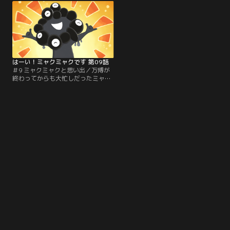
よ」「もっと教えて！」ナオヤはも
配になったおっちゃんは街中探しま
っと知りたくなります。※「2025大
わります。※「2025大阪・関西万博
阪・関西万博公式ライセンス商品」
公式ライセンス商品」はライセンス
はライセンス契約に基づいて製造さ
契約に基づいて製造されており、売
れており、売り上げの一部は、本万
り上げの一部は、本万博のために活
博のために活用されます。
用されます。
はーい！ミャクミャクです 第09話
＃9 ミャクミャクと思い出／万博が
終わってからも大忙しだったミャク
ミャクがようやく帰って来ました。
色が黒いけどご機嫌です！みんなで
万博の楽しかった思い出を話しま
す。でもおっちゃんはあんまり覚え
ていないようで…