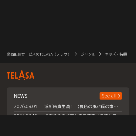
動画配信サービスのTELASA（テラサ）
ジャンル
キッズ・特撮一覧
NEWS
See all
2026.08.01
浮所飛貴主演！ 【夏色の風が僕の家にやってきた】 本日よりテラサで独占配信スタート！
2026.07.18
『夏色の雲が恋と嵐をまきおこす』スペシャルメイキング 【Part1】2026年７月18日（土）23時30分～配信スタート！話題のシーンの裏側を大公開！豪華キャスト大集合！ 『武宮家 真夏の家族会議』開催！
2026.07.15
救命医・遥（今田）の《心揺さぶる過去》や、 麻酔科医・権野（船越英一郎）の《謎多きプライベート》など… 《知られざるエピソード》を独占配信！