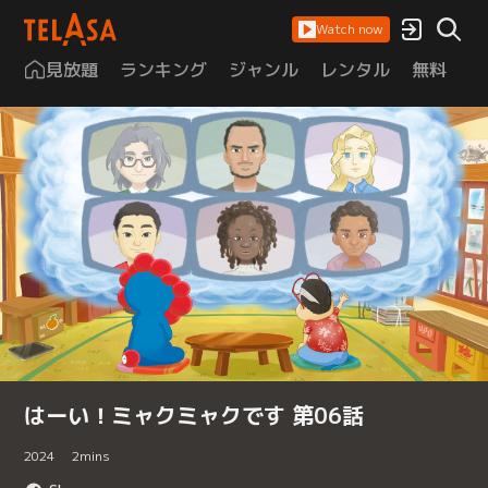
Watch now
見放題
ランキング
ジャンル
レンタル
無料
は
はーい！ミャクミャクです 第06話
2024
2
mins