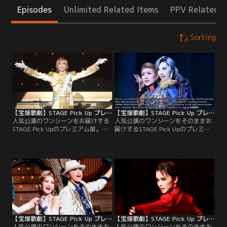
Episodes
Unlimited Related Items
PPV Related I
Sorting
【宝塚歌劇】STAGE Pick Up プレミアム＃93～雪組『PR×PRince』より～
【宝塚歌劇】STAGE Pick Up プレミアム＃66～花組『エリザベート-愛と死の輪舞-』（’14年）より～
人気公演のワンシーンをお届けする
人気公演のワンシーンをそのままお
STAGE Pick Upのプレミアム版。歴
届けするSTAGE Pick Upのプレミア
史ある小国・ペキエノの観光CMに
ム版。失意の皇太子ルドルフに忍び
臨む、同国の第一王子・ヴィクトル
寄る黄泉の帝王トート。花組公演
（永久輝）。そこに、第二王子・ヴ
『エリザベート-愛と死の輪舞-』よ
ァレンティン（綾）と第三皇子・ヴ
り、「闇が広がる」の場面をピック
ァルテリ（彩海）が加わるプロロー
アップ！脚本・歌詞：ミヒャエル・
グをピックアップ！
クンツェ／音楽：シルヴェスター・
リーヴァイ／オリジナル・プロダク
ション：ウィーン劇場協会／潤色・
演出：小池修一郎
【宝塚歌劇】STAGE Pick Up プレミアム＃188～星組『Tiara Azul -Destino-II』より～
【宝塚歌劇】STAGE Pick Up プレミアム＃187～星組『ダンサ セレナータ』（’25年・全国）より～
人気公演のワンシーンをそのままお
人気公演のワンシーンをそのままお