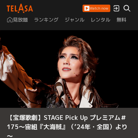
Watch now
見放題
ランキング
ジャンル
レンタル
無料
は
【宝塚歌劇】STAGE Pick Up プレミアム＃
175～宙組『大海賊』（’24年・全国）より
～