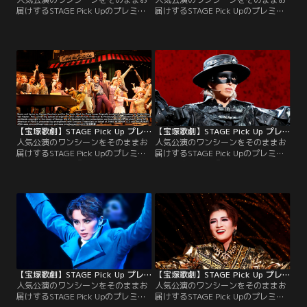
届けするSTAGE Pick Upのプレミア
届けするSTAGE Pick Upのプレミア
ム版。星組公演『Tiara Azul -
ム版。星組公演『ダンサ セレナー
Destino-II』より、Tiara Azul男
タ』（’25年・全国）より、イサアク
S（暁）が登場しカルナバル・ファ
（暁）の心に、踊りに全てを捧げた
ンタジアの始まりを告げる華やかな
日々と「ある女性」との出会いが蘇
プロローグをピックアップ！
る、往時の華やかなステージをピッ
クアップ！
【宝塚歌劇】STAGE Pick Up プレミアム＃186～雪組『An American in Paris（パリのアメリカ人）』より～
【宝塚歌劇】STAGE Pick Up プレミアム＃185～宙組『ZORRO THE MUSICAL』より～
人気公演のワンシーンをそのままお
人気公演のワンシーンをそのままお
届けするSTAGE Pick Upのプレミア
届けするSTAGE Pick Upのプレミア
ム版。雪組公演『An American in
ム版。宙組公演『ZORRO THE
Paris（パリのアメリカ人）』よ
MUSICAL』より、情熱的なフラメン
り、「♪I Got Rhythm」のシーンを
コに乗せて、正体不明のヒーロ
ピックアップ！
ー“ゾロ”（桜木）が颯爽と登場する
プロローグをピックアップ！
【宝塚歌劇】STAGE Pick Up プレミアム＃184～星組『夜明けの光芒』より～
【宝塚歌劇】STAGE Pick Up プレミアム＃183～月組『PHOENIX RISING』（’25年・全国）より～
人気公演のワンシーンをそのままお
人気公演のワンシーンをそのままお
届けするSTAGE Pick Upのプレミア
届けするSTAGE Pick Upのプレミア