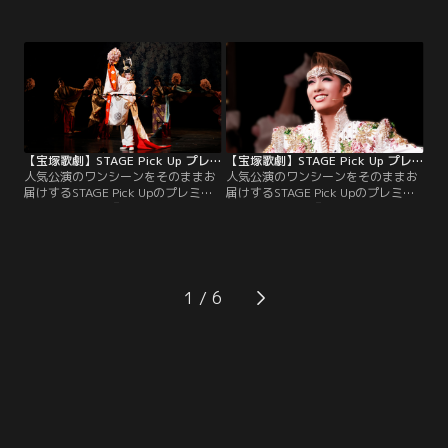
ム版。星組公演『夜明けの光芒』よ
ム版。月組公演『PHOENIX
り、ピップ（暁）が己自身の心の闇
RISING』（’25年・全国）より、
（天飛）を葬り去り、本来の自分を
PHOENIX（鳳月）が新たな時代の始
取り戻すシーンをピックアップ！
まりを歌い、総踊りへと続く絢爛豪
華なプロローグをピックアップ！
【宝塚歌劇】STAGE Pick Up プレミアム＃182～月組『花の業平』（’25年・全国）より～
【宝塚歌劇】STAGE Pick Up プレミアム＃181～花組『Jubilee』（’25年・博多座）より～
人気公演のワンシーンをそのままお
人気公演のワンシーンをそのままお
届けするSTAGE Pick Upのプレミア
届けするSTAGE Pick Upのプレミア
ム版。月組公演『花の業平』（’25
ム版。花組公演『Jubilee』（’25
年・全国）より、当代随一の貴公
年・博多座）より、希望に満ちたプ
子・在原業平（鳳月）が「♪忍ぶの
ロローグをピックアップ！
乱れ」を艶やかに歌い、花の宴へと
発展するプロローグをピックアッ
プ！
1