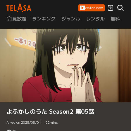
Watch now
見放題
ランキング
ジャンル
レンタル
無料
は
よふかしのうた Season2 第05話
Aired on 2025/08/01
22
mins