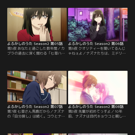
めたコウと、コウに“惚れさせる”決
るために「幽霊が出る」と噂される
意をしたナズナ。「恋」が一体なん
「立ち入り禁止」の307号室を探る
なのか、わからないまま二人の夜は
ことに。ナズナが壁抜けして中へ入
加速していく。吸血鬼を殺そうと企
ると、そこで見つけた写真には患者
む探偵・鶯 餡子の手が、すぐそこま
のカブラとナース姿のナズナが写っ
で迫る。吸血鬼の弱点は「人間時代
ていた…！
に思い入れの強かったもの」。その
弱点を…。
よふかしのうた Season2 第05話
よふかしのうた Season2 第06話
第5夜 あなたと過ごした数年間／カ
第6夜 クオリティーを聞いてるんじ
ブラの過去に深く関わる「七草ハ
ゃねぇよ／ナズナたちは、ミドリの
ル」とは一体何者なのか。カブラの
過去を探るためにミドリの眷属・ラ
口から語られるハルの真相により、
ヴ君の家を訪ねる。オタク趣味全開
カブラが吸血鬼になった経緯だけで
のラヴ君はミドリを熱烈に慕い、人
はなく、ナズナの出生の秘密も明る
間時代の過去を調べ、手に入れられ
みに出る。
る私物は全て所持していると宣言。
しかし、ラブ君自身の弱点と思われ
る私物については「絶対に教えまて
ん！！」と断固拒否され…。
よふかしのうた Season2 第07話
よふかしのうた Season2 第08話
第7夜 七草さん馬鹿だから／ナズナ
第8夜 先輩が初めてっすよ／10年
の「自分探し」は続く。コウとナズ
前、ナズナは目代キョウコと親しく
ナは10年前にナズナが通っていた高
なり、彼女の父親の浮気疑惑を「探
校を訪れる。そこでコウは文芸部の
偵ごっこ」で追いかけていく。その
部誌を見つけ、「目代キョウコ」の
最中、ナズナは自らが吸血鬼だと打