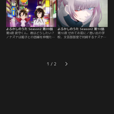
日記を読む。そこにはかつてのナズ
ち明ける。家族関係に悩むキョウコ
ナについても書かれており…。
に、ナズナはある提案するのだ
が…。
よふかしのうた Season2 第09話
よふかしのうた Season2 第10話
第9夜 夜守くん、君はどうしたい？
第10夜 せめてお前に／思い出の学
／ナズナは餡子との因縁を仲間たち
校、文芸部部室で対峙するナズナと
に明かし、「あたしが先輩を止め
餡子。「コウを殺す」と焚きつける
る」と決意する。しかし、ハロウィ
餡子に、ナズナは激昂。ふたりの攻
ンの夜、群衆の中で餡子がニコを銃
防が続く中、餡子はコウへとメール
撃。「夜を終わらせにきました」と
を送る。それを受け取ったコウはす
告げる餡子に、次々と吸血鬼たちは
かさず走り出す。「早くしないと…
標的にされていく。
探偵さんが死んじゃう…！！」
1