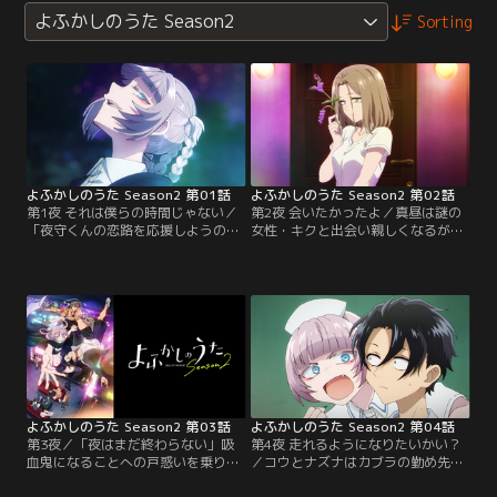
よふかしのうた Season2
Sorting
よふかしのうた Season2 第01話
よふかしのうた Season2 第02話
第1夜 それは僕らの時間じゃない／
第2夜 会いたかったよ／真昼は謎の
「夜守くんの恋路を応援しようの
女性・キクと出会い親しくなるが、
会」と称してコウがニコたちに連れ
コウが彼女の正体を見破ってしま
出される中、ハツカはナズナに「夜
う。キクはためらいつつも、真昼に
守くんを落とすためのアドバイス」
真実を告白するのだが…。後日、コ
を授けるため居酒屋へ。相談のはず
ウはナズナからキクの過去を聞き、
がナズナは飲み過ぎ、呼び出された
疑念を深める。
コウに背負われて帰ることに…。
よふかしのうた Season2 第03話
よふかしのうた Season2 第04話
第3夜／「夜はまだ終わらない」吸
第4夜 走れるようになりたいかい？
血鬼になることへの戸惑いを乗り越
／コウとナズナはカブラの勤め先で
え、ナズナを“好き”になることを決
ある病院を訪れ、ナズナの過去を知