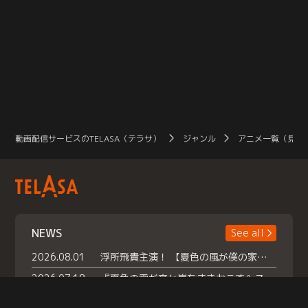
動画配信サービスのTELASA（テラサ）
ジャンル
アニメ一覧（見放
NEWS
See all
2026.08.01
浮所飛貴主演！ 【夏色の風が僕の家にやってきた】 本日よりテラサで独占配信スタート！
2026.07.18
『夏色の雲が恋と嵐をまきおこす』スペシャルメイキング 【Part1】2026年７月18日（土）23時30分～配信スタート！話題のシーンの裏側を大公開！豪華キャスト大集合！ 『武宮家 真夏の家族会議』開催！
2026.07.15
救命医・遥（今田）の《心揺さぶる過去》や、 麻酔科医・権野（船越英一郎）の《謎多きプライベート》など… 《知られざるエピソード》を独占配信！