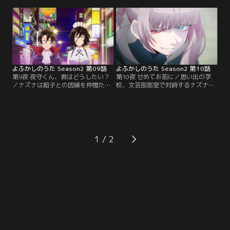
部誌を見つけ、「目代キョウコ」の
最中、ナズナは自らが吸血鬼だと打
日記を読む。そこにはかつてのナズ
ち明ける。家族関係に悩むキョウコ
ナについても書かれており…。
に、ナズナはある提案するのだ
が…。
よふかしのうた Season2 第09話
よふかしのうた Season2 第10話
第9夜 夜守くん、君はどうしたい？
第10夜 せめてお前に／思い出の学
／ナズナは餡子との因縁を仲間たち
校、文芸部部室で対峙するナズナと
に明かし、「あたしが先輩を止め
餡子。「コウを殺す」と焚きつける
る」と決意する。しかし、ハロウィ
餡子に、ナズナは激昂。ふたりの攻
ンの夜、群衆の中で餡子がニコを銃
防が続く中、餡子はコウへとメール
撃。「夜を終わらせにきました」と
を送る。それを受け取ったコウはす
告げる餡子に、次々と吸血鬼たちは
かさず走り出す。「早くしないと…
標的にされていく。
探偵さんが死んじゃう…！！」
1