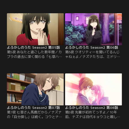
え、ナズナを“好き”になることを決
ある病院を訪れ、ナズナの過去を知
めたコウと、コウに“惚れさせる”決
るために「幽霊が出る」と噂される
意をしたナズナ。「恋」が一体なん
「立ち入り禁止」の307号室を探る
なのか、わからないまま二人の夜は
ことに。ナズナが壁抜けして中へ入
加速していく。吸血鬼を殺そうと企
ると、そこで見つけた写真には患者
む探偵・鶯 餡子の手が、すぐそこま
のカブラとナース姿のナズナが写っ
で迫る。吸血鬼の弱点は「人間時代
ていた…！
に思い入れの強かったもの」。その
弱点を…。
よふかしのうた Season2 第05話
よふかしのうた Season2 第06話
第5夜 あなたと過ごした数年間／カ
第6夜 クオリティーを聞いてるんじ
ブラの過去に深く関わる「七草ハ
ゃねぇよ／ナズナたちは、ミドリの
ル」とは一体何者なのか。カブラの
過去を探るためにミドリの眷属・ラ
口から語られるハルの真相により、
ヴ君の家を訪ねる。オタク趣味全開
カブラが吸血鬼になった経緯だけで
のラヴ君はミドリを熱烈に慕い、人
はなく、ナズナの出生の秘密も明る
間時代の過去を調べ、手に入れられ
みに出る。
る私物は全て所持していると宣言。
しかし、ラブ君自身の弱点と思われ
る私物については「絶対に教えまて
ん！！」と断固拒否され…。
よふかしのうた Season2 第07話
よふかしのうた Season2 第08話
第7夜 七草さん馬鹿だから／ナズナ
第8夜 先輩が初めてっすよ／10年
の「自分探し」は続く。コウとナズ
前、ナズナは目代キョウコと親しく
ナは10年前にナズナが通っていた高
なり、彼女の父親の浮気疑惑を「探
校を訪れる。そこでコウは文芸部の
偵ごっこ」で追いかけていく。その