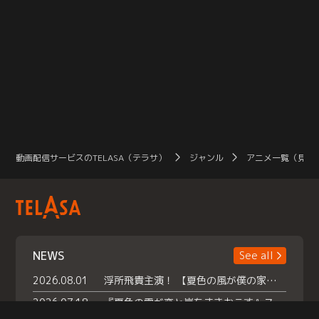
動画配信サービスのTELASA（テラサ）
ジャンル
アニメ一覧（見放
NEWS
See all
2026.08.01
浮所飛貴主演！ 【夏色の風が僕の家にやってきた】 本日よりテラサで独占配信スタート！
2026.07.18
『夏色の雲が恋と嵐をまきおこす』スペシャルメイキング 【Part1】2026年７月18日（土）23時30分～配信スタート！話題のシーンの裏側を大公開！豪華キャスト大集合！ 『武宮家 真夏の家族会議』開催！