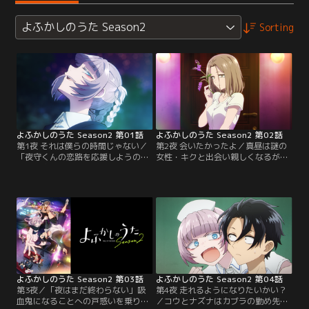
よふかしのうた Season2
Sorting
よふかしのうた Season2 第01話
よふかしのうた Season2 第02話
第1夜 それは僕らの時間じゃない／
第2夜 会いたかったよ／真昼は謎の
「夜守くんの恋路を応援しようの
女性・キクと出会い親しくなるが、
会」と称してコウがニコたちに連れ
コウが彼女の正体を見破ってしま
出される中、ハツカはナズナに「夜
う。キクはためらいつつも、真昼に
守くんを落とすためのアドバイス」
真実を告白するのだが…。後日、コ
を授けるため居酒屋へ。相談のはず
ウはナズナからキクの過去を聞き、
がナズナは飲み過ぎ、呼び出された
疑念を深める。
コウに背負われて帰ることに…。
よふかしのうた Season2 第03話
よふかしのうた Season2 第04話
第3夜／「夜はまだ終わらない」吸
第4夜 走れるようになりたいかい？
血鬼になることへの戸惑いを乗り越
／コウとナズナはカブラの勤め先で