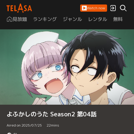
Watch now
見放題
ランキング
ジャンル
レンタル
無料
は
よふかしのうた Season2 第04話
Aired on 2025/07/25
22
mins