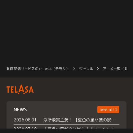
動画配信サービスのTELASA（テラサ）
ジャンル
アニメ一覧（見放
NEWS
See all
2026.08.01
浮所飛貴主演！ 【夏色の風が僕の家にやってきた】 本日よりテラサで独占配信スタート！
2026.07.18
『夏色の雲が恋と嵐をまきおこす』スペシャルメイキング 【Part1】2026年７月18日（土）23時30分～配信スタート！話題のシーンの裏側を大公開！豪華キャスト大集合！ 『武宮家 真夏の家族会議』開催！