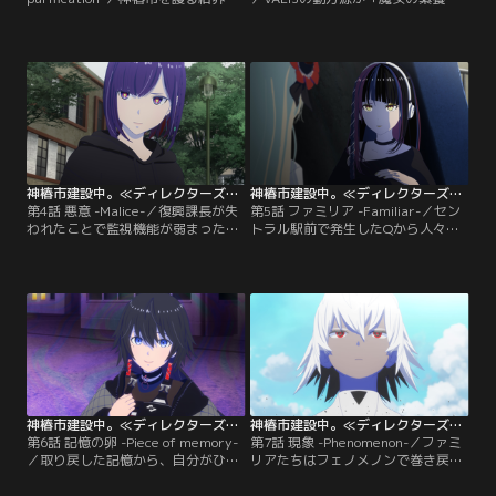
置、VALISがテセラクターによって
者」と呼ばれる生きた人間であるこ
突破される。このままでは神椿市民
とを知った魔女の娘たち。復興課の
が全滅してしまうことを危惧した復
やり方に納得できない彼女たちは、
興課長は、VALISの復旧を急ぐ。此
自らの存在意義を見つめなおすこと
処は新しい結界装置を受け取るため
になる。一方、化歩たちの様子を見
に離脱。夜河世界は、かつて自分が
て、そのもやもやを知るために意外
保護されていた「ヰ世界救済教団」
な行動をとる復興課長だったのだ
にテセラクターが迫っていること
が……。
を…。
神椿市建設中。≪ディレクターズカット版≫ 第04話
神椿市建設中。≪ディレクターズカット版≫ 第05話
第4話 悪意 -Malice-／復興課長が失
第5話 ファミリア -Familiar-／セン
われたことで監視機能が弱まった魔
トラル駅前で発生したQから人々を
女の娘たち。それでも市民を護ろう
救助した此処たち。だが、市民たち
と奔走するが、Qの発生件数は増加
は逆に彼女たちがこの連続行方不明
の一途をたどる。市内では、行方不
事件の犯人だと思い込んでしまう。
明事件に関するうわさが広まり、
街全体が敵になったと悟り、魔女の
人々は疑心暗鬼に駆られていた。
娘たちは身を隠すことを決めるのだ
った。
神椿市建設中。≪ディレクターズカット版≫ 第06話
神椿市建設中。≪ディレクターズカット版≫ 第07話
第6話 記憶の卵 -Piece of memory-
第7話 現象 -Phenomenon-／ファミ
／取り戻した記憶から、自分がひと
リアたちはフェノメノンで巻き戻ら
つ前の神椿市からやってきたことを
ず、繰り返される神椿市をすべて見
仲間たちに告げる此処。「フェノメ
てきた、ということを知らされる魔