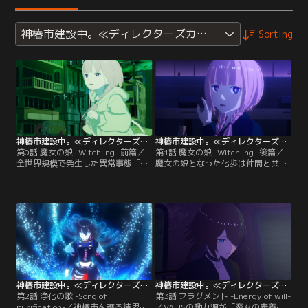
神椿市建設中。≪ディレクターズカット版≫
Sorting
神椿市建設中。≪ディレクターズカット版≫ 第00話
神椿市建設中。≪ディレクターズカット版≫ 第01話
第0話 魔女の娘 -Witchling- 前篇／
第1話 魔女の娘 -Witchling- 後篇／
全世界規模で発生した異常事態「ブ
魔女の娘となった化歩は仲間と共に
ラックアウト」により両親を失った
戦いの日々を過ごしていた。そんな
森先化歩は、同じ団地に住む観統エ
ある日、同じ「魔女の娘」である夜
リカによって育てられた。ブラック
河世界が、未来視の能力によって神
アウトから7年後、市内で発生して
椿市に危機が迫っていることを察知
いる不可解な事件「Q」に巻き込ま
する。その直後、実際に参番街にテ
れた化歩は、そこで少年「らぷら
セラクターの大群が発生する。魔女
す」に出会う。
の娘となった化歩は仲間と共に戦い
の日々を過ごしていた。
神椿市建設中。≪ディレクターズカット版≫ 第02話
神椿市建設中。≪ディレクターズカット版≫ 第03話
第2話 浄化の歌 -Song of
第3話 フラグメント -Energy of will-
purification-／神椿市を護る結界装
／VALISの動力源が「魔女の素養