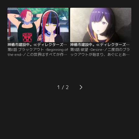
ノン」と呼ばれる神椿市の再生現
女の娘たち。彼らから伝えられたの
象。くーげるが残した記憶の卵か
は「まくすうぇるが起こす二度目の
ら、かつて何が起きていたのかを魔
ブラックアウトは必ず7月31日に起
女の娘たちは知ることになる。
きていた」という事実だった。
神椿市建設中。≪ディレクターズカット版≫ 第08話
神椿市建設中。≪ディレクターズカット版≫ 第09話
第8話 ブラックアウト -Beginning of
第9話 欲望 -Desire-／二度目のブラ
the end-／この世界はすべてが作り
ックアウトが始まり、あぐにとあね
物。まくすうぇるの告げる衝撃の事
もすは戦闘不能に。絶望的な状況に
実を知り、化歩に異変が起きる。狸
追い込まれ、派流はテセラクター化
眼や世界、派流、此処はそれぞれこ
し「かるら」となった。一方、神椿
のの事実にどう向き合うのか。魔女
市営団地で戦う此処と狸眼。らぷら
の娘たちに動揺が広がる中、二度目
すとはすたーが必死の防戦を行う
のブラックアウトが迫る。
が、化歩は動かない。魔女の娘の想
1
いの力は弱まり、徐々に追い込まれ
ていく。