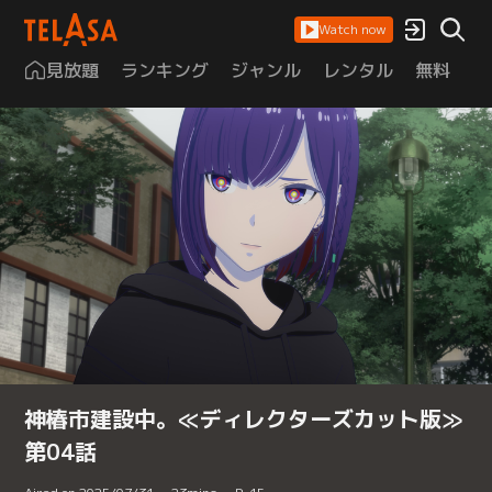
Watch now
見放題
ランキング
ジャンル
レンタル
無料
は
神椿市建設中。≪ディレクターズカット版≫
第04話