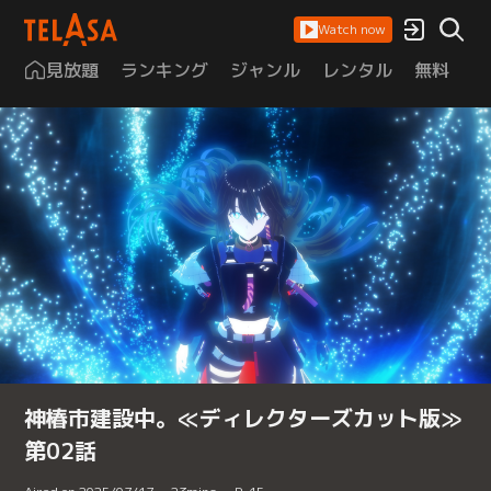
Watch now
見放題
ランキング
ジャンル
レンタル
無料
は
神椿市建設中。≪ディレクターズカット版≫
第02話