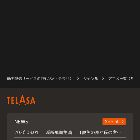
動画配信サービスのTELASA（テラサ）
ジャンル
アニメ一覧（見放
NEWS
See all
2026.08.01
浮所飛貴主演！ 【夏色の風が僕の家にやってきた】 本日よりテラサで独占配信スタート！