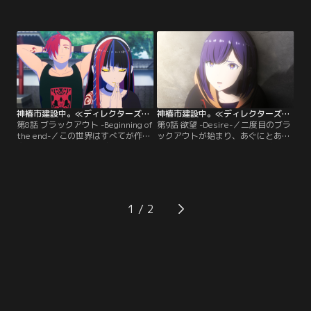
つ前の神椿市からやってきたことを
ず、繰り返される神椿市をすべて見
仲間たちに告げる此処。「フェノメ
てきた、ということを知らされる魔
ノン」と呼ばれる神椿市の再生現
女の娘たち。彼らから伝えられたの
象。くーげるが残した記憶の卵か
は「まくすうぇるが起こす二度目の
ら、かつて何が起きていたのかを魔
ブラックアウトは必ず7月31日に起
女の娘たちは知ることになる。
きていた」という事実だった。
神椿市建設中。≪ディレクターズカット版≫ 第08話
神椿市建設中。≪ディレクターズカット版≫ 第09話
第8話 ブラックアウト -Beginning of
第9話 欲望 -Desire-／二度目のブラ
the end-／この世界はすべてが作り
ックアウトが始まり、あぐにとあね
物。まくすうぇるの告げる衝撃の事
もすは戦闘不能に。絶望的な状況に
実を知り、化歩に異変が起きる。狸
追い込まれ、派流はテセラクター化
眼や世界、派流、此処はそれぞれこ
し「かるら」となった。一方、神椿
のの事実にどう向き合うのか。魔女
市営団地で戦う此処と狸眼。らぷら
の娘たちに動揺が広がる中、二度目
すとはすたーが必死の防戦を行う
のブラックアウトが迫る。
が、化歩は動かない。魔女の娘の想
1
いの力は弱まり、徐々に追い込まれ
ていく。