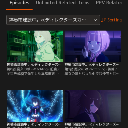
Episodes
Unlimited Related Items
PPV Related I
神椿市建設中。≪ディレクターズカット版≫
Sorting
神椿市建設中。≪ディレクターズカット版≫ 第00話
神椿市建設中。≪ディレクターズカット版≫ 第01話
第0話 魔女の娘 -Witchling- 前篇／
第1話 魔女の娘 -Witchling- 後篇／
全世界規模で発生した異常事態「ブ
魔女の娘となった化歩は仲間と共に
ラックアウト」により両親を失った
戦いの日々を過ごしていた。そんな
森先化歩は、同じ団地に住む観統エ
ある日、同じ「魔女の娘」である夜
リカによって育てられた。ブラック
河世界が、未来視の能力によって神
アウトから7年後、市内で発生して
椿市に危機が迫っていることを察知
いる不可解な事件「Q」に巻き込ま
する。その直後、実際に参番街にテ
れた化歩は、そこで少年「らぷら
セラクターの大群が発生する。魔女
す」に出会う。
の娘となった化歩は仲間と共に戦い
の日々を過ごしていた。
神椿市建設中。≪ディレクターズカット版≫ 第02話
神椿市建設中。≪ディレクターズカット版≫ 第03話