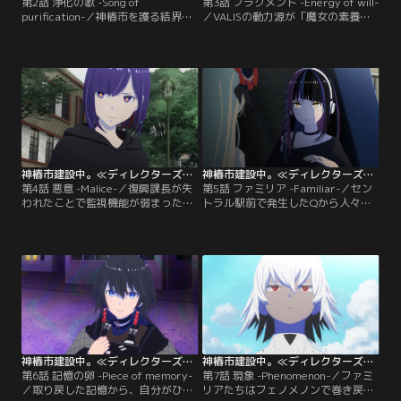
第2話 浄化の歌 -Song of
第3話 フラグメント -Energy of will-
purification-／神椿市を護る結界装
／VALISの動力源が「魔女の素養
置、VALISがテセラクターによって
者」と呼ばれる生きた人間であるこ
突破される。このままでは神椿市民
とを知った魔女の娘たち。復興課の
が全滅してしまうことを危惧した復
やり方に納得できない彼女たちは、
興課長は、VALISの復旧を急ぐ。此
自らの存在意義を見つめなおすこと
処は新しい結界装置を受け取るため
になる。一方、化歩たちの様子を見
に離脱。夜河世界は、かつて自分が
て、そのもやもやを知るために意外
保護されていた「ヰ世界救済教団」
な行動をとる復興課長だったのだ
にテセラクターが迫っていること
が……。
を…。
神椿市建設中。≪ディレクターズカット版≫ 第04話
神椿市建設中。≪ディレクターズカット版≫ 第05話
第4話 悪意 -Malice-／復興課長が失
第5話 ファミリア -Familiar-／セン
われたことで監視機能が弱まった魔
トラル駅前で発生したQから人々を
女の娘たち。それでも市民を護ろう
救助した此処たち。だが、市民たち
と奔走するが、Qの発生件数は増加
は逆に彼女たちがこの連続行方不明
の一途をたどる。市内では、行方不
事件の犯人だと思い込んでしまう。
明事件に関するうわさが広まり、
街全体が敵になったと悟り、魔女の
人々は疑心暗鬼に駆られていた。
娘たちは身を隠すことを決めるのだ
った。
神椿市建設中。≪ディレクターズカット版≫ 第06話
神椿市建設中。≪ディレクターズカット版≫ 第07話
第6話 記憶の卵 -Piece of memory-
第7話 現象 -Phenomenon-／ファミ
／取り戻した記憶から、自分がひと
リアたちはフェノメノンで巻き戻ら