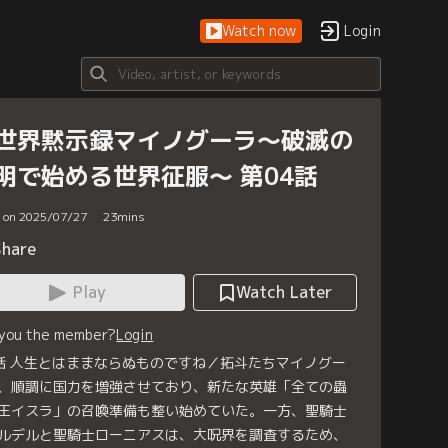
Watch now
Login
世界黙示録マイノグーラ～破滅の
明で始める世界征服～ 第04話
d on 2025/07/27
23
mins
Share
Play
Watch Later
 you the member?
Login
話 人生とはままならぬものですね／拓斗たちマイノグー
、順調に国力を増強させており、新たな英雄「全ての蟲
王イスラ」の召喚準備も整い始めていた。一方、聖騎士
ルデルと聖騎士ローニアスは、大呪界を調査するため、