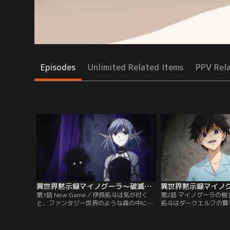
Episodes
Unlimited Related Items
PPV Rel
異世界黙示録マイノグーラ～破滅の文明で始める世界征服～ 第01話
第1話 New Game／伊良拓斗は気が付く
第2話 マイノグーラの
と、ファンタジー世界のような森の中にい
拓斗はダークエルフの賢
た。そこで拓斗は自分がプレイしていたゲ
会談を行う。森の中を安
ームのキャラクター、「汚泥のアトゥ」と
ルタールと、すぐに出て
出会う。「----僕たちの国を作ろう。僕
ゥで、意見は真っ向から