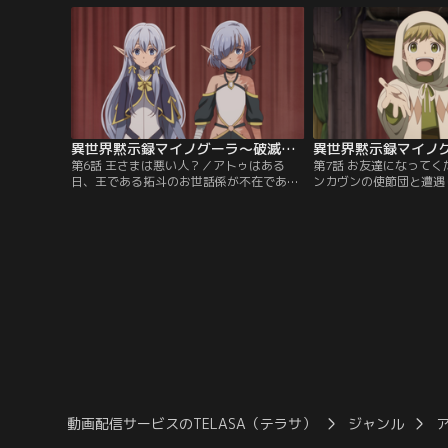
と、君だけの王国を」まずは引き籠もっ
渉は決裂するかと思われ
て、密かに情報収集を行いたい拓斗。しか
君たち--僕の国民にな
し、この世界の住人であるダークエルフの
外の一言。天才ゲームプ
一団と出会ってしまい……。
タクトの戦略とは……！
異世界黙示録マイノグーラ～破滅の文明で始める世界征服～ 第06話
第6話 王さまは悪い人？／アトゥはある
第7話 お友達になって
日、王である拓斗のお世話係が不在である
ンカヴンの使節団と遭遇
ことに気付く。「話しやすい子がいい」と
一触即発の空気を破った
いう拓斗たっての希望により、お世話係の
年、ペペだった。その後
候補者として少女たちが集められる。そこ
行われるも、終始自由奔
に残った最後の候補者である双子の少女、
ペ。「はじめまして！ 
メアリアとキャリア。「確かに聡明ではあ
ください！」コミュニケ
りますが、少々問題が……」モルタールが
で、友人のいない拓斗は
懸念する双子には、ある壮絶な過去があ
ことができるのか……！
り……。
動画配信サービスのTELASA（テラサ）
ジャンル