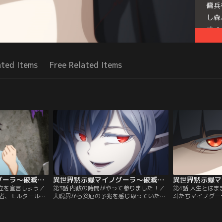
傭兵
し森
する
Seri
ated Items
Free Related Items
異世界黙示録マイノグーラ～破滅の文明で始める世界征服～ 第02話
異世界黙示録マイノグーラ～破滅の文明で始める世界征服～ 第03話
樹立を宣言しよう／
第3話 内政の時間がやって参りました！／
第4話 人生とは
者、モルタールと
大呪界から災厄の予兆を感じ取っていた
斗たちマイノグー
住の地としたいモ
「華葬の聖女」ソアリーナの命により、拓
させており、新た
いって欲しいアト
斗たちの住む大呪界へ聖騎士が派遣される
イスラ」の召喚準
対立。このまま交
ことに。一方拓斗たちは、マイノグーラを
方、聖騎士ヴェル