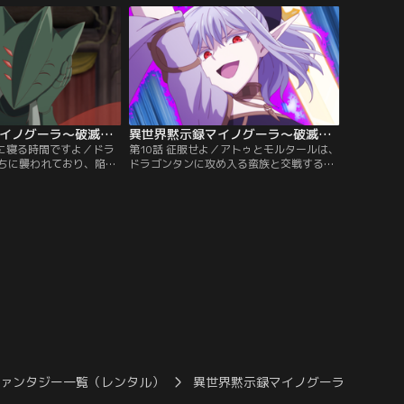
するため、傭兵を引き連
とローニアスの聖剣技により、触手を切り
かっていた。「これが呪
落とされるアトゥ。「あと二本。あと二本
……」マイノグーラと聖
ぶった切れば、俺たちの勝ちだ」戦いは激
邂逅する--。
化し、徐々にアトゥは追いつめられていく
が……。
異世界黙示録マイノグーラ～破滅の文明で始める世界征服～ 第09話
異世界黙示録マイノグーラ～破滅の文明で始める世界征服～ 第10話
くに寝る時間ですよ／ドラ
第10話 征服せよ／アトゥとモルタールは、
ちに襲われており、陥落
ドラゴンタンに攻め入る蛮族と交戦する。
う状況になっていた。拓
順調に敵を撃退していくアトゥ。しかし、
ラゴンタンに派遣。その
突如倒したはずの蛮族が消え、代わりに金
雄「全ての蟲の女王イス
貨が現れた。モルタールも見聞きしたこと
衛の要とすることを決め
がない、倒された瞬間に消える死体と代わ
生まれるのですね、新たな
りに現れる未知の金貨。拓斗は金貨に描か
して、英雄イスラとはど
れた紋章に見覚えがあり--。「敵は、RPG
か……！？
だ……っ！」
ファンタジー一覧（レンタル）
異世界黙示録マイノグーラ～破滅の