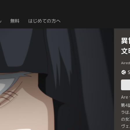
ル
無料
はじめての方へ
異
文
Aire
Are
第4
ラは
の女
ヴェ