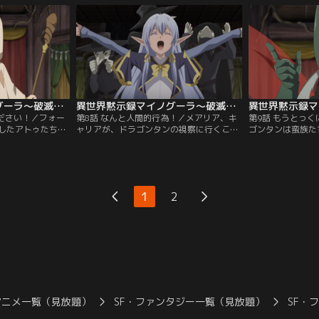
たが--。「ねぇ、
強力な国家とするため、会議を行ってい
は、大呪界を調査
ってよ」拓斗の予想
た。食糧問題を解決するため、アトゥが用
れ暗黒大陸へと向
レイヤー、イラ＝
意してきたものは、「人肉の木」というと
われし森、大呪界
？
んでもないもので……！？
騎士たちが、今、
異世界黙示録マイノグーラ～破滅の文明で始める世界征服～ 第07話
異世界黙示録マイノグーラ～破滅の文明で始める世界征服～ 第08話
ください！／フォー
第8話 なんと人間的行為！／メアリア、キ
第9話 もうとっ
したアトゥたち。
ャリアが、ドラゴンタンの視察に行くこと
ゴンタンは蛮族た
のは、杖持ちの少
になる。護衛として紹介された衛生兵たち
も時間の問題とい
、拓斗との面会が
の異様な様子に、不安でいっぱいのキャリ
斗は、アトゥをド
放に振る舞うペ
アで----。「ようこそ、ドラゴンタンへ」
代わりに新たな英
ぜひお友達になって
都市長アンテリーゼに案内され、ドラゴン
ラ」を召喚し、防
ーションが苦手
タンを見て回る双子たち。メアリアが街の
た。「--ついに
1
2
無事に友達を作る
人々から感じ取ったのは、「恐れ」という
る英雄が！」果た
？
不安の感情だった。
のような存在なの
アニメ一覧（見放題）
SF・ファンタジー一覧（見放題）
SF・