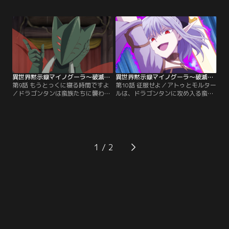
たのは、杖持ちの少年、ペペだっ
介された衛生兵たちの異様な様子
た。その後、拓斗との面会が行われ
に、不安でいっぱいのキャリアで---
るも、終始自由奔放に振る舞うペ
-。「ようこそ、ドラゴンタンへ」都
ペ。「はじめまして！ ぜひお友達に
市長アンテリーゼに案内され、ドラ
なってください！」コミュニケーシ
ゴンタンを見て回る双子たち。メア
ョンが苦手で、友人のいない拓斗は
リアが街の人々から感じ取ったの
無事に友達を作ることができるの
は、「恐れ」という不安の感情だっ
か……！？
た。
異世界黙示録マイノグーラ～破滅の文明で始める世界征服～ 第09話
異世界黙示録マイノグーラ～破滅の文明で始める世界征服～ 第10話
第9話 もうとっくに寝る時間ですよ
第10話 征服せよ／アトゥとモルター
／ドラゴンタンは蛮族たちに襲われ
ルは、ドラゴンタンに攻め入る蛮族
ており、陥落も時間の問題という状
と交戦する。順調に敵を撃退してい
況になっていた。拓斗は、アトゥを
くアトゥ。しかし、突如倒したはず
ドラゴンタンに派遣。その代わりに
の蛮族が消え、代わりに金貨が現れ
新たな英雄「全ての蟲の女王イス
た。モルタールも見聞きしたことが
ラ」を召喚し、防衛の要とすること
ない、倒された瞬間に消える死体と
を決めた。「--ついに生まれるので
代わりに現れる未知の金貨。拓斗は
1
すね、新たなる英雄が！」果たし
金貨に描かれた紋章に見覚えがあり-
て、英雄イスラとはどのような存在
-。「敵は、RPGだ……っ！」
なのか……！？