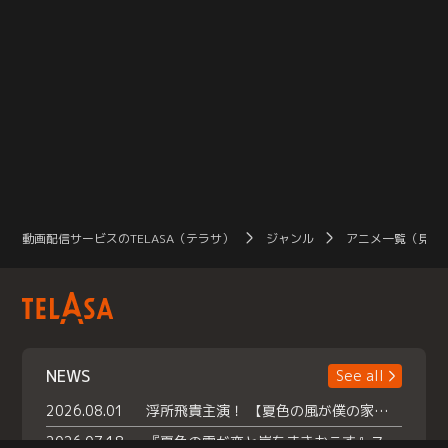
動画配信サービスのTELASA（テラサ）
ジャンル
アニメ一覧（見放
NEWS
See all
2026.08.01
浮所飛貴主演！ 【夏色の風が僕の家にやってきた】 本日よりテラサで独占配信スタート！
2026.07.18
『夏色の雲が恋と嵐をまきおこす』スペシャルメイキング 【Part1】2026年７月18日（土）23時30分～配信スタート！話題のシーンの裏側を大公開！豪華キャスト大集合！ 『武宮家 真夏の家族会議』開催！