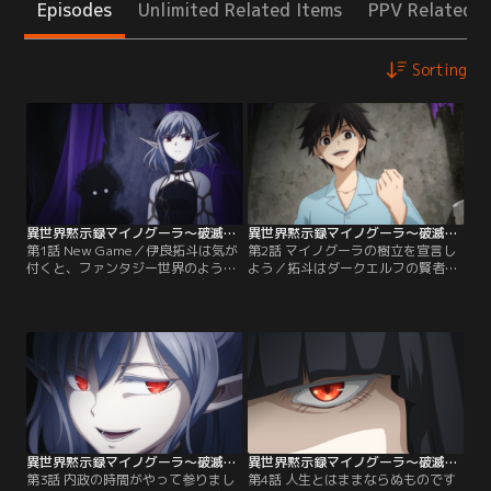
Episodes
Unlimited Related Items
PPV Related I
Sorting
異世界黙示録マイノグーラ～破滅の文明で始める世界征服～ 第01話
異世界黙示録マイノグーラ～破滅の文明で始める世界征服～ 第02話
第1話 New Game／伊良拓斗は気が
第2話 マイノグーラの樹立を宣言し
付くと、ファンタジー世界のような
よう／拓斗はダークエルフの賢者、
森の中にいた。そこで拓斗は自分が
モルタールと会談を行う。森の中を
プレイしていたゲームのキャラクタ
安住の地としたいモルタールと、す
ー、「汚泥のアトゥ」と出会う。「-
ぐに出ていって欲しいアトゥで、意
---僕たちの国を作ろう。僕と、君だ
見は真っ向から対立。このまま交渉
けの王国を」まずは引き籠もって、
は決裂するかと思われたが--。「ね
密かに情報収集を行いたい拓斗。し
ぇ、君たち--僕の国民になってよ」
かし、この世界の住人であるダーク
拓斗の予想外の一言。天才ゲームプ
エルフの一団と出会ってしま
レイヤー、イラ＝タクトの戦略と
い……。
は……！？
異世界黙示録マイノグーラ～破滅の文明で始める世界征服～ 第03話
異世界黙示録マイノグーラ～破滅の文明で始める世界征服～ 第04話
第3話 内政の時間がやって参りまし
第4話 人生とはままならぬものです