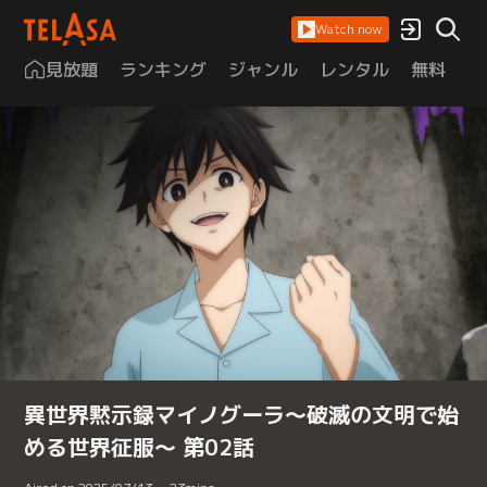
Watch now
見放題
ランキング
ジャンル
レンタル
無料
は
異世界黙示録マイノグーラ～破滅の文明で始
める世界征服～ 第02話