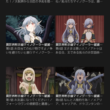
た！／大呪界から災厄の予兆を感じ
ね／拓斗たちマイノグーラは、順調
取っていた「華葬の聖女」ソアリー
に国力を増強させており、新たな英
ナの命により、拓斗たちの住む大呪
雄「全ての蟲の女王イスラ」の召喚
界へ聖騎士が派遣されることに。一
準備も整い始めていた。一方、聖騎
方拓斗たちは、マイノグーラを強力
士ヴェルデルと聖騎士ローニアス
な国家とするため、会議を行ってい
は、大呪界を調査するため、傭兵を
た。食糧問題を解決するため、アト
引き連れ暗黒大陸へと向かってい
ゥが用意してきたものは、「人肉の
た。「これが呪われし森、大呪
木」というとんでもないもの
界……」マイノグーラと聖騎士たち
で……！？
が、今、邂逅する--。
異世界黙示録マイノグーラ～破滅の文明で始める世界征服～ 第05話
異世界黙示録マイノグーラ～破滅の文明で始める世界征服～ 第06話
第5話 お目当ての化け物ですよ／争
第6話 王さまは悪い人？／アトゥは
いを避けたいと願うマイノグーラの
ある日、王である拓斗のお世話係が
意思とは裏腹に、聖騎士たちとの戦
不在であることに気付く。「話しや
いが始まってしまう。聖騎士ヴェル
すい子がいい」という拓斗たっての
デルは、アトゥを魔女と同類だと判
希望により、お世話係の候補者とし
断し警戒を強める。ヴェルデルとロ
て少女たちが集められる。そこに残
ーニアスの聖剣技により、触手を切
った最後の候補者である双子の少
り落とされるアトゥ。「あと二本。
女、メアリアとキャリア。「確かに
あと二本ぶった切れば、俺たちの勝
聡明ではありますが、少々問題
ちだ」戦いは激化し、徐々にアトゥ
が……」モルタールが懸念する双子
は追いつめられていくが……。
には、ある壮絶な過去があり……。
異世界黙示録マイノグーラ～破滅の文明で始める世界征服～ 第07話
異世界黙示録マイノグーラ～破滅の文明で始める世界征服～ 第08話
第7話 お友達になってください！／
第8話 なんと人間的行為！／メアリ
フォーンカヴンの使節団と遭遇した
ア、キャリアが、ドラゴンタンの視
アトゥたち。一触即発の空気を破っ
察に行くことになる。護衛として紹