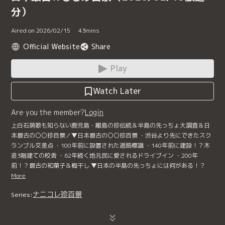
分）
Aired on 2026/02/15
43
mins
Official Website
Share
Play
Watch Later
Are you the member?
Login
上白石萌歌も知らない鹿児島・離島の珍伝統＆半島の先っちょ大調査＆日
本最古の〇〇珍百景／▼日本最古の〇〇珍百景 ・渋谷より先にできたスク
ランブル交差点 ・100年前に設置された道路標識 ・140年前に建設！？木
造3階建ての校舎 ・62年続く地元民に愛されるドライブイン ・200年
前！？最古の和菓子＆梅干し ▼日本の半島の先っちょには何がある！？
More
ナニコレ珍百景
Series: