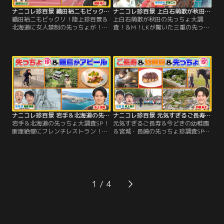
ナニコレ珍百景 織田裕二もビックリ！陸上珍百景＆北海道に女人禁制の先っちょが！？（2026/06/21放送分）
ナニコレ珍百景 上白石萌歌が秋田の先っちょ大調査！＆M！LKが驚いた三重の先っちょSP（2026/06/07放送分）
織田裕二もビックリ！陸上珍百景＆
上白石萌歌が秋田の先っちょ大調
北海道に女人禁制の先っちょが！？
査！＆M！LKが驚いた三重の先っち
／▼陸上珍百景 ・ジャグリングしな
ょSP／▼先っちょには何があ
がら走る「ジョグリング」 ・サルが
る！？・珍百景ファンの上白石萌歌
お手本！？四足歩行で100m走 ・女
が堀内健と秋田・男鹿半島へ！！名
子大生が標高2000m以上の山を駆け
物なまはげ体験や〇〇に会える水族
抜ける「スカイランニング」 ・86歳
館 ・三重の離島…誰が何のために作
400m走の現役アスリート ・80歳で
った？先っちょに謎の形をした石碑
ベンチプレス100kgを持ち上げる超
▼新企画！田舎のお店は珍百景！？
人
鹿児島の田舎町にある民宿…何を売
ってて、どんなお客がくる？
ナニコレ珍百景 岩手＆北海道の先っちょ大調査SP！断崖絶壁にフレンチレストラン！？（2026/05/24放送分）
ナニコレ珍百景 元気すぎるご長寿＆今どきの幼稚園＆宮城・長崎の先っちょ珍調査SP（2026/05/17放送分）
岩手＆北海道の先っちょ大調査SP！
元気すぎるご長寿＆今どきの幼稚園
断崖絶壁にフレンチレストラン！？
＆宮城・長崎の先っちょ珍調査SP／
／▼先っちょには何がある！？・北
▼深夜から翌日まで働きまくり！？
海道 えりも町の先っちょに…実は〇
85歳のパン屋さん ▼365日休みな
〇体験ができる施設！・岩手の先っ
し！？現役競走馬を育てる100歳 ▼
ちょに…シェフ1人で営む人気〇〇
先っちょには何がある！？・長崎県
レストラン！▼宮城・松島にある離
平戸の先っちょに…2000年間入れな
島のアピール珍百景 島の奥の絶壁に
かった〇〇 ・宮城県 気仙沼の先っ
1
手彫りの女性像！子どもたちオスス
ちょに…ジンベエザメの〇〇があっ
メの珍スポットは！？
た！