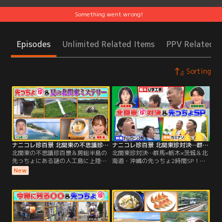
Something went wrong!
Episodes
Unlimited Related Items
PPV Related I
Sorting
ナニコレ珍百景 北関東の不思議珍百景＆房総半島の先っちょにある謎の人工島に上陸SP（2026/08/02放送分）
ナニコレ珍百景 北関東珍対決…群馬×栃木×茨城＆北海道・沖縄の先っちょ2時間SP！（2026/07/19放送分）
北関東の不思議珍百景＆房総半島の
北関東珍対決…群馬×栃木×茨城＆北
先っちょにある謎の人工島に上陸SP
海道・沖縄の先っちょ2時間SP！／
／▼北関東の夏の不思議珍百景 ・群
▼北関東3県 「群馬vs栃木vs茨城」
New
馬…川の土手に巨大な滑り台！？＆
珍百景バトルSP！群馬代表：タイム
世界的にも珍しい〇〇色の虹！・茨
マシーン3号 栃木代表：U字工事 茨
城…何のため！？集落にある小屋＆
城代表：カミナリ ・日本でここだ
不思議スイーツのお店 ・栃木…河原
け！？珍スポット対決！・珍百景
に〇〇のための巨大な石▼千葉の先
な“道の駅”対決！・地域ならでは！
っちょに… 房総半島の先っちょで発
不思議なモノ・ミステリー対決▼北