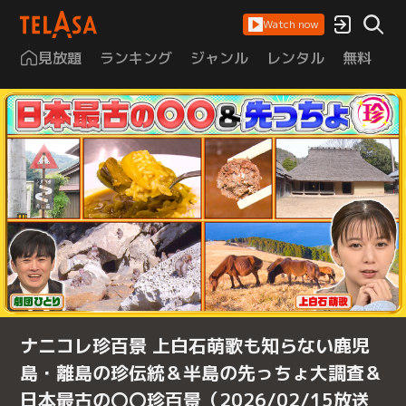
Watch now
見放題
ランキング
ジャンル
レンタル
無料
は
ナニコレ珍百景 上白石萌歌も知らない鹿児
島・離島の珍伝統＆半島の先っちょ大調査＆
日本最古の〇〇珍百景（2026/02/15放送