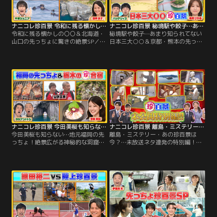
見！普段は立ち入れない秘密の人工
海道の先っちょに…壮大な絶景広が
島に上陸！
る世界遺産
ナニコレ珍百景 令和に残る懐かしの〇〇＆北海道・山口の先っちょに驚きの絶景SP（2026/07/12放送分）
ナニコレ珍百景 秘境駅や餃子…あまり知られてない日本三大○○＆京都・熊本の先っちょ（2026/07/05放送分）
令和に残る懐かしの〇〇＆北海道・
秘境駅や餃子…あまり知られてない
山口の先っちょに驚きの絶景SP／▼
日本三大○○＆京都・熊本の先っち
令和の今も残り続ける…懐かしの珍
ょ／▼日本一深い！？鉄道ファン必
百景 ・チャルメラで知らせる…ラー
見の三大秘境駅 ▼食べたことあ
メン屋台 ・ラッパで知らせる…豆腐
る！？意外と知らない五大名飯は？
の引き売り ・縄文時代から受け継
▼知ってた！？日本三大餃子…宇都
ぐ…たった1人で伝統漁 ▼集落にた
宮、浜松と〇〇 ▼京都の先っちょに
った1人で生活！？意外な楽しみと
は…歴史的に貴重な灯台＆絶景の夕
は？ ▼北海道の先っちょに…野生の
日 ▼熊本・天草の先っちょには…天
ラッコが見られる絶景！
草四郎が攻め落とせなかったお城
ナニコレ珍百景 今田美桜も知らない…地元福岡の先っちょ！絶景広がる神秘的な洞窟（2026/06/28放送分）
ナニコレ珍百景 離島・ミステリー・あの珍百景は今？…未放送ネタ連発の特別編！（2026/06/27放送分）
今田美桜も知らない…地元福岡の先
離島・ミステリー・あの珍百景は
っちょ！絶景広がる神秘的な洞窟／
今？…未放送ネタ連発の特別編！／
▼U字工事の栃木珍百景合宿 ・韓国
▼あの珍百景は今？・小6で気象予
の宮殿のような建物…実は〇〇だっ
報士の国家資格を取得…2年経って
た！？・なぜ？老人ホーム内にスケ
今どうしてる？・山奥の川辺の岩に
ボーパーク！？▼今田美桜の地元・
描かれた女性の顔…17年経って今ど
福岡ならでは！学校あるある ・体育
うなってる？▼ミステリー珍百景 ・
館での掛け声が独特すぎる！？・机
山の上にある謎の建造物…誰が何の
の引き出しに〇〇がある！？▼シー
ために作った？・店前にこちらを覗
ル帳、麻辣湯…本当に流行ってる？
く不気味な像…なぜこんなものがあ
全国一斉調査
る？