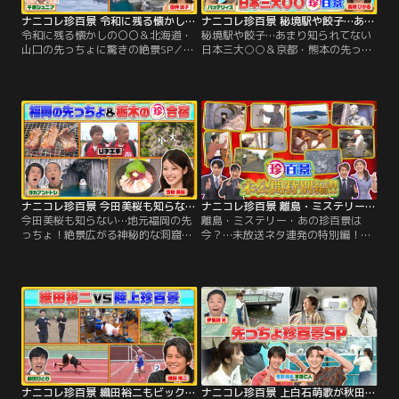
ナニコレ珍百景 令和に残る懐かしの〇〇＆北海道・山口の先っちょに驚きの絶景SP（2026/07/12放送分）
ナニコレ珍百景 秘境駅や餃子…あまり知られてない日本三大○○＆京都・熊本の先っちょ（2026/07/05放送分）
令和に残る懐かしの〇〇＆北海道・
秘境駅や餃子…あまり知られてない
山口の先っちょに驚きの絶景SP／▼
日本三大○○＆京都・熊本の先っち
令和の今も残り続ける…懐かしの珍
ょ／▼日本一深い！？鉄道ファン必
百景 ・チャルメラで知らせる…ラー
見の三大秘境駅 ▼食べたことあ
メン屋台 ・ラッパで知らせる…豆腐
る！？意外と知らない五大名飯は？
の引き売り ・縄文時代から受け継
▼知ってた！？日本三大餃子…宇都
ぐ…たった1人で伝統漁 ▼集落にた
宮、浜松と〇〇 ▼京都の先っちょに
った1人で生活！？意外な楽しみと
は…歴史的に貴重な灯台＆絶景の夕
は？ ▼北海道の先っちょに…野生の
日 ▼熊本・天草の先っちょには…天
ラッコが見られる絶景！
草四郎が攻め落とせなかったお城
ナニコレ珍百景 今田美桜も知らない…地元福岡の先っちょ！絶景広がる神秘的な洞窟（2026/06/28放送分）
ナニコレ珍百景 離島・ミステリー・あの珍百景は今？…未放送ネタ連発の特別編！（2026/06/27放送分）
今田美桜も知らない…地元福岡の先
離島・ミステリー・あの珍百景は
っちょ！絶景広がる神秘的な洞窟／
今？…未放送ネタ連発の特別編！／
▼U字工事の栃木珍百景合宿 ・韓国
▼あの珍百景は今？・小6で気象予
の宮殿のような建物…実は〇〇だっ
報士の国家資格を取得…2年経って
た！？・なぜ？老人ホーム内にスケ
今どうしてる？・山奥の川辺の岩に
ボーパーク！？▼今田美桜の地元・
描かれた女性の顔…17年経って今ど
福岡ならでは！学校あるある ・体育
うなってる？▼ミステリー珍百景 ・
館での掛け声が独特すぎる！？・机
山の上にある謎の建造物…誰が何の
の引き出しに〇〇がある！？▼シー
ために作った？・店前にこちらを覗
ル帳、麻辣湯…本当に流行ってる？
く不気味な像…なぜこんなものがあ
全国一斉調査
る？
ナニコレ珍百景 織田裕二もビックリ！陸上珍百景＆北海道に女人禁制の先っちょが！？（2026/06/21放送分）
ナニコレ珍百景 上白石萌歌が秋田の先っちょ大調査！＆M！LKが驚いた三重の先っちょSP（2026/06/07放送分）