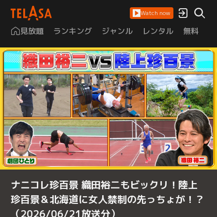
Watch now
見放題
ランキング
ジャンル
レンタル
無料
は
ナニコレ珍百景 織田裕二もビックリ！陸上
珍百景＆北海道に女人禁制の先っちょが！？
（2026/06/21放送分）