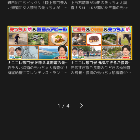
織田裕二もビックリ！陸上珍百景＆
上白石萌歌が秋田の先っちょ大調
北海道に女人禁制の先っちょが！？
査！＆M！LKが驚いた三重の先っち
／▼陸上珍百景 ・ジャグリングしな
ょSP／▼先っちょには何があ
がら走る「ジョグリング」 ・サルが
る！？・珍百景ファンの上白石萌歌
お手本！？四足歩行で100m走 ・女
が堀内健と秋田・男鹿半島へ！！名
子大生が標高2000m以上の山を駆け
物なまはげ体験や〇〇に会える水族
抜ける「スカイランニング」 ・86歳
館 ・三重の離島…誰が何のために作
400m走の現役アスリート ・80歳で
った？先っちょに謎の形をした石碑
ベンチプレス100kgを持ち上げる超
▼新企画！田舎のお店は珍百景！？
人
鹿児島の田舎町にある民宿…何を売
ってて、どんなお客がくる？
ナニコレ珍百景 岩手＆北海道の先っちょ大調査SP！断崖絶壁にフレンチレストラン！？（2026/05/24放送分）
ナニコレ珍百景 元気すぎるご長寿＆今どきの幼稚園＆宮城・長崎の先っちょ珍調査SP（2026/05/17放送分）
岩手＆北海道の先っちょ大調査SP！
元気すぎるご長寿＆今どきの幼稚園
断崖絶壁にフレンチレストラン！？
＆宮城・長崎の先っちょ珍調査SP／
／▼先っちょには何がある！？・北
▼深夜から翌日まで働きまくり！？
海道 えりも町の先っちょに…実は〇
85歳のパン屋さん ▼365日休みな
〇体験ができる施設！・岩手の先っ
し！？現役競走馬を育てる100歳 ▼
ちょに…シェフ1人で営む人気〇〇
先っちょには何がある！？・長崎県
レストラン！▼宮城・松島にある離
平戸の先っちょに…2000年間入れな
島のアピール珍百景 島の奥の絶壁に
かった〇〇 ・宮城県 気仙沼の先っ
1
手彫りの女性像！子どもたちオスス
ちょに…ジンベエザメの〇〇があっ
メの珍スポットは！？
た！