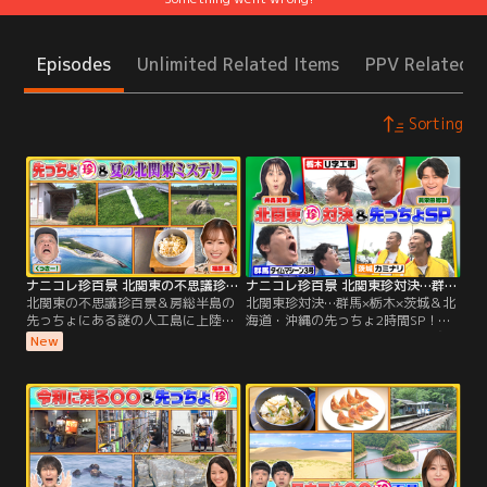
Episodes
Unlimited Related Items
PPV Related I
Sorting
ナニコレ珍百景 北関東の不思議珍百景＆房総半島の先っちょにある謎の人工島に上陸SP（2026/08/02放送分）
ナニコレ珍百景 北関東珍対決…群馬×栃木×茨城＆北海道・沖縄の先っちょ2時間SP！（2026/07/19放送分）
北関東の不思議珍百景＆房総半島の
北関東珍対決…群馬×栃木×茨城＆北
先っちょにある謎の人工島に上陸SP
海道・沖縄の先っちょ2時間SP！／
／▼北関東の夏の不思議珍百景 ・群
▼北関東3県 「群馬vs栃木vs茨城」
New
馬…川の土手に巨大な滑り台！？＆
珍百景バトルSP！群馬代表：タイム
世界的にも珍しい〇〇色の虹！・茨
マシーン3号 栃木代表：U字工事 茨
城…何のため！？集落にある小屋＆
城代表：カミナリ ・日本でここだ
不思議スイーツのお店 ・栃木…河原
け！？珍スポット対決！・珍百景
に〇〇のための巨大な石▼千葉の先
な“道の駅”対決！・地域ならでは！
っちょに… 房総半島の先っちょで発
不思議なモノ・ミステリー対決▼北
見！普段は立ち入れない秘密の人工
海道の先っちょに…壮大な絶景広が
島に上陸！
る世界遺産