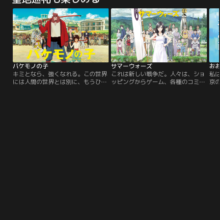
む。埋蔵金は網走監獄に収監中の男
りながら大自然に囲まれたこの地に
イ
によって隠匿され、24人の脱獄囚の
「秘密結社カルカル団」の多摩支部
物
身体に刻まれた刺青がその在り処を
がある。振るわない営業成績、上が
示す手がかりだという。そんな折、
らない給料…。それでも彼らは今日
ヒグマの襲撃を受けた杉元を…。
も一生懸命任務に励むのだ！
バケモノの子
サマーウォーズ
お
キミとなら、強くなれる。この世界
これは新しい戦争だ。人々は、ショ
私
には人間の世界とは別に、もうひと
ッピングからゲーム、各種のコミュ
京
つ「バケモノ」たちが住む世界があ
ニケーション、そして行政手続きに
は
る。渋谷の街と平行しているバケモ
至るまで、生活の多くをインターネ
お
ノの世界【渋天街＜じゅうてんがい
ット上の仮想世界“OZ（オズ）”で
暮
＞】だ。ある日、バケモノ・熊徹に
行うようになっていた。ある夏の
た
出会った少年・蓮は強さを求め、バ
日、友人の佐久間とともにOZの保
み
ケモノの世界へ行くことを決意し
守のアルバイトをしていた高校生・
み
た。少年は熊徹の弟子となり、九太
健二（けんじ）は、あこがれの先
に
という新しい名前を授けられる。
輩・夏希（なつき）から…。
に
た