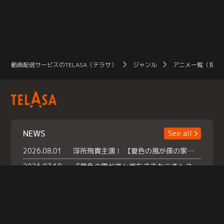
動画配信サービスのTELASA（テラサ）
ジャンル
アニメ一覧（見放
NEWS
See all
2026.08.01
浮所飛貴主演！ 【夏色の風が僕の家にやってきた】 本日よりテラサで独占配信スタート！
2026.07.18
『夏色の雲が恋と嵐をまきおこす』スペシャルメイキング 【Part1】2026年７月18日（土）23時30分～配信スタート！話題のシーンの裏側を大公開！豪華キャスト大集合！ 『武宮家 真夏の家族会議』開催！
2026.07.15
救命医・遥（今田）の《心揺さぶる過去》や、 麻酔科医・権野（船越英一郎）の《謎多きプライベート》など… 《知られざるエピソード》を独占配信！