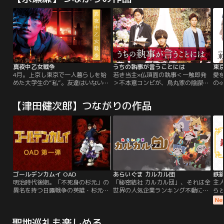
真夜中乙女戦争
うちの執事が言うことには
東
4月。上京し東京で一人暮らしを始
若き当主×仏頂面の執事＜一触即発
愛
めた大学生の“私”。友達はいない。
＞不本意コンビが、烏丸家の陰謀に
の
恋人もいない。大学の講義は恐ろし
立ち向かう--。日本が誇る名門・烏
永瀬
く退屈で、やりたいこともなりたい
丸家の第27代当主となった花穎は、
伝
【津田健次郎】つながりの作品
ものもなく鬱屈とした日々の中、深
頭脳明晰、しかも色彩に関して特別
和
夜のバイトの帰り道にいつも東京タ
な能力を備えている。突然、引退を
合
ワーを眺めていた。そんな無気力な
宣言した先代当主の父・真一郎は行
日
ある日、「かくれんぼ同好会」で出
方がわからないまま、花穎が留学先
会った不思議な魅力を放つ凛々しく
から戻ると、そこにいたのは…。
聡明な“先輩”と、突如として現れた
謎の男“黒服”の…。
ゴールデンカムイ OAD
あらいぐま カルカル団
鉄
明治時代後期。「不死身の杉元」の
「秘密結社 カルカル団」、それは全
主
異名を持つ日露戦争の英雄・杉元佐
世界の人気企業ランキング不動に1
ら
一は、ある目的のために大金を手に
位の組織である。彼らの目標は世界
う
Ne
入れるべく北海道にいた。そこにア
征服！選ばれしエリートたちはボス
え
イヌから奪われた莫大な埋蔵金とい
の指令を日々遂行している。そし
ば
聖地巡礼も楽しめる
う、一攫千金のチャンスが舞い込
て、ここは東京都多摩--東京都にあ
が