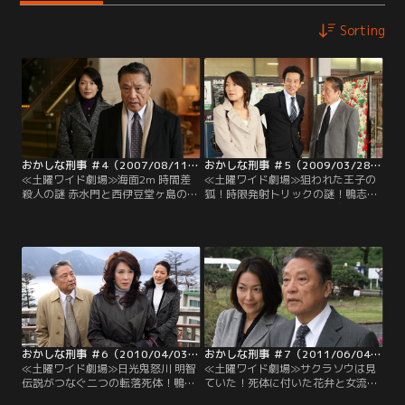
Sorting
おかしな刑事 ＃4（2007/08/11放送）
おかしな刑事 ＃5（2009/03/28放送）
≪土曜ワイド劇場≫海面2m 時間差
≪土曜ワイド劇場≫狙われた王子の
殺人の謎 赤水門と西伊豆堂ヶ島の殺
狐！時限発射トリックの謎！鴨志田
意 鴨志田新一（伊東四朗）は、警視
新一（伊東四朗）は、警視庁東王子
庁東王子署の警部補。別れた妻との
署の警部補。別れた妻との間にでき
間にできた娘・岡崎真実（羽田美智
た娘・岡崎真実（羽田美智子）は警
子）は警察庁刑事局のエリート警視
察庁刑事局のエリート警視だが、二
だが、二人の職場の人間は鴨志田と
人の職場の人間は鴨志田と真実が実
真実が親子だということは誰も知ら
の親子だということは誰も知らな
ない。
い。目下独り身の鴨志田は、海外赴
任中の友人の家に住まわせてもらっ
ていて、真実も居候している。
おかしな刑事 ＃6（2010/04/03放送）
おかしな刑事 ＃7（2011/06/04放送）
≪土曜ワイド劇場≫日光鬼怒川 明智
≪土曜ワイド劇場≫サクラソウは見
伝説がつなぐ二つの転落死体！鴨志
ていた！死体に付いた花弁と女流画
田新一（伊東四朗）は、警視庁東王
家の美しい罠 鴨志田新一（伊東四