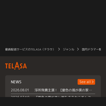
動画配信サービスのTELASA（テラサ）
ジャンル
国内ドラマ一覧（
NEWS
See all
2026.08.01
浮所飛貴主演！ 【夏色の風が僕の家にやってきた】 本日よりテラサで独占配信スタート！
2026.07.18
『夏色の雲が恋と嵐をまきおこす』スペシャルメイキング 【Part1】2026年７月18日（土）23時30分～配信スタート！話題のシーンの裏側を大公開！豪華キャスト大集合！ 『武宮家 真夏の家族会議』開催！
2026.07.15
救命医・遥（今田）の《心揺さぶる過去》や、 麻酔科医・権野（船越英一郎）の《謎多きプライベート》など… 《知られざるエピソード》を独占配信！