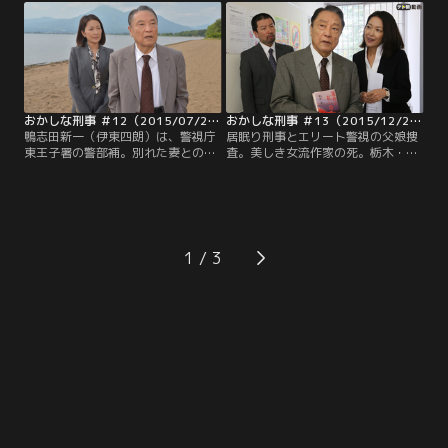
に依頼し、盛大な合格祝いの会を開
権派の弁護士で、真実の上司である
催する。そのパーティーの途中、鴨
警察庁刑事局長・田中孝典（上杉祥
志田は殺人事件発生の知らせを受け
三）の高校時代の先輩でもあった。
て現場に急行する。
そして、鴨志田と真実の同居人であ
る新米弁護士・姉小路行人（石井正
則）は…。
おかしな刑事 ＃12（2015/07/25放送）
おかしな刑事 ＃13（2015/12/26放送）
鴨志田新一（伊東四朗）は、警視庁
居眠り刑事とエリート警視の父娘捜
東王子署の警部補。別れた妻との間
査。美しき女流作家の死。栃木・塩
にもうけた娘・岡崎真実（羽田美智
原温泉の山中で今大注目の作家・綾
子）は警察庁刑事局のエリート警視
野文（南伊）の遺体が見つかった。
だが、鴨志田と真実が実の親子だと
文は東王子署管内に住んでいたこと
いうことは、2人の職場の人間は誰
から、栃木県警は警視庁との合同捜
も知らない…。ある朝、ゴミ屋敷の
査を要請。上司から捜査本部の設置
住人・金子千里（姿晴香）が頭部を
を命じられた真実は、鴨志田のいる
1
鈍器のようなもので殴られて死んで
東王子署に本部を立てることを決め
いるのが見つかった。
た。死亡推定時刻は遺体発見の1週
間前で…。