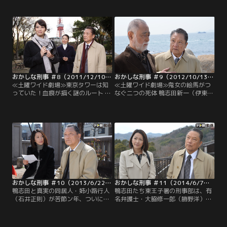
子署の警部補。別れた妻との間にも
朗）は、警視庁東王子署の警部補。
うけた娘・岡崎真実（羽田美智子）
別れた妻との間にもうけた娘・岡崎
は警察庁刑事局のエリート警視だ
真実（羽田美智子）は警察庁刑事局
が、鴨志田と真実が実の親子だとい
のエリート警視だが、鴨志田と真実
うことは、2人の職場の人間は誰も
が実の親子だということは、2人の
知らない。目下独り身の鴨志田は、
職場の人間は誰も知らない…。
海外赴任中の友人宅に住まわせても
らっており、真実も居候中。
おかしな刑事 ＃8（2011/12/10放送）
おかしな刑事 ＃9（2012/10/13放送）
≪土曜ワイド劇場≫東京タワーは知
≪土曜ワイド劇場≫鬼女の絵馬がつ
っていた！血痕が描く謎のルート 消
なぐ二つの死体 鴨志田新一（伊東四
えた少女の秘密！鴨志田新一（伊東
朗）は、警視庁東王子署の警部補。
四朗）は、警視庁東王子署の警部
別れた妻との間にもうけた娘・岡崎
補。別れた妻との間にもうけた娘・
真実（羽田美智子）は警察庁刑事局
岡崎真実（羽田美智子）は警察庁刑
のエリート警視だが、鴨志田と真実
事局のエリート警視だが、鴨志田と
が実の親子だということは、2人の
真実が実の親子だということは、2
職場の人間は誰も知らない…。
人の職場の人間は誰も知らない。
おかしな刑事 ＃10（2013/6/22放送）
おかしな刑事 ＃11（2014/6/7放送）
鴨志田と真実の同居人・姉小路行人
鴨志田たち東王子署の刑事部は、有
（石井正則）が苦節ン年、ついに司
名弁護士・大脇修一郎（勝野洋）の
法試験に合格した！真実は行人のた
協力のもと、振り込め詐欺グループ
めに、売れっ子のパーティーコーデ
の中枢メンバーの逮捕にこぎつけ
ィネーター・矢野涼子（遊井亮子）
た。大脇は冤罪事件で名を挙げた人