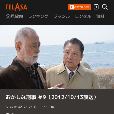
Watch now
見放題
ランキング
ジャンル
レンタル
無料
は
おかしな刑事 ＃9（2012/10/13放送）
Aired on 2012/10/13
1
h
44
mins