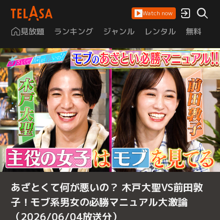
Watch now
見放題
ランキング
ジャンル
レンタル
無料
は
あざとくて何が悪いの？ 木戸大聖VS前田敦
子！モブ系男女の必勝マニュアル大激論
（2026/06/04放送分）