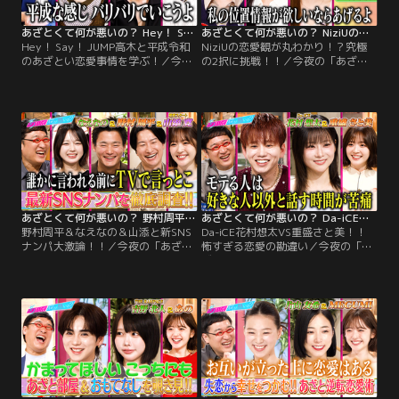
レター」
あざとくて何が悪いの？ Hey！ Say！ JUMP高木と平成令和のあざとい恋愛事情を学ぶ！（2026/07/16放送分）
あざとくて何が悪いの？ NiziUの恋愛観が丸わかり！？究極の2択に挑戦！！（2026/07/09放送分）
Hey！ Say！ JUMP高木と平成令和
NiziUの恋愛観が丸わかり！？究極
のあざとい恋愛事情を学ぶ！／今夜
の2択に挑戦！！／今夜の「あざと
の「あざとくて何が悪いの？」は
くて何が悪いの？」ゲストはNiziU
Hey！ Say！ JUMP高木雄也＆丸山
のMAKO＆RIMA＆MIIHI！デートの
礼が登場！ Hey！ Say！ JUMP伊野
「勝負服＆メイク」でスタジオ登
尾慧と八乙女光が語る、高木の「自
場！！理想の“夏デート”「ドライブ
然体であざとい」素顔とは？ 盛り盛
をしながら○○を観て…」 MIIHIの
りがブーム！平成のモテヘアスタイ
天然っぷり満載プランとは？ ◇恋愛
ル 清潔感が最重要！
観を深掘りする究極の2択チャレン
ジ！
あざとくて何が悪いの？ 野村周平＆なえなの＆山添と新SNSナンパ大激論！！（2026/07/02放送分）
あざとくて何が悪いの？ Da-iCE花村想太VS重盛さと美！！ 怖すぎる恋愛の勘違い（2026/06/25放送分）
野村周平＆なえなの＆山添と新SNS
Da-iCE花村想太VS重盛さと美！！
ナンパ大激論！！／今夜の「あざと
怖すぎる恋愛の勘違い／今夜の「あ
くて何が悪いの？」は野村周平＆な
ざとくて何が悪いの？」はDa-iCE花
えなの＆相席スタート山添が登場！
村想太と重盛さと美が登場！あざと
実際にあったSNSナンパの手口をデ
さ＝おとこの勘違い！？恋愛におけ
ィープに大激論！「全部言います」
る男女の恐ろしい視点の違いを徹底
野村が実際にDMを送った超大物芸
検証！CASE1「好き」って完全な勘
能人を激白！？さらに！SNSのメッ
違いでまさかの大恥！？学生の先
セージ機能を駆使した出会いで“イ
輩・後輩の事件簿 CASE2帰りのタク
ケナイ恋”に発展！？
シーで気になる人と2人きり！