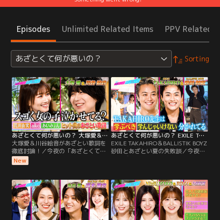
Episodes
Unlimited Related Items
PPV Related I
あざとくて何が悪いの？
Sorting
あざとくて何が悪いの？ 大塚愛＆川谷絵音があざとい歌詞を徹底討論！（2026/07/30放送分）
あざとくて何が悪いの？ EXILE TAKAHIRO＆BALLISTIK BOYZ砂田とあざとい夏の失敗談（2026/07/23放送分）
大塚愛＆川谷絵音があざとい歌詞を
EXILE TAKAHIRO＆BALLISTIK BOYZ
徹底討論！／今夜の「あざとくて何
砂田とあざとい夏の失敗談／今夜の
が悪いの？」は大塚愛と川谷絵音が
「あざとくて何が悪いの？」は、
New
登場！川谷持ち込み企画第3弾 恋愛
EXILE TAKAHIROとBALLISTIK BOYZ
ヒットソングのあざとい歌詞から恋
砂田将宏が登場！ LDH憧れの先輩と
愛観を徹底討論！◇あいみょん「マ
の共演に砂田ド緊張！？ 全部夏のせ
リーゴールド」にスタジオ一同、そ
い…あざとい夏の失敗談 TAKAHIRO
れぞれ異なる解釈が！？◇大塚・川
先生の夏のお悩み相談…。
谷・鈴木愛理が恋をした時に聴く曲
◇「その当時好きだった人へのラブ