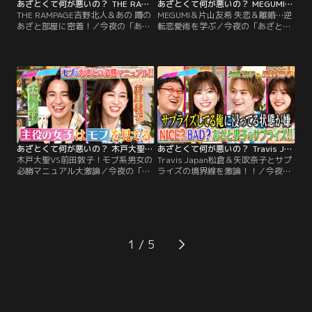
あざとくて何が悪いの？ THE RAMPAGE吉野北人＆あの 噂のあざと部屋に密着！（2026/06/18放送分）
あざとくて何が悪いの？ MEGUMI＆片山友希 失恋＆離婚…逆転恋愛術を学ぶ（2026/06/11放送分）
THE RAMPAGE吉野北人＆あの 噂の
MEGUMI＆片山友希 失恋＆離婚…逆
あざと部屋に密着！／今夜の「あざ
転恋愛術を学ぶ／今夜の「あざとく
とくて何が悪いの？」はTHE
て何が悪いの？」はMEGUMIと俳優
RAMPAGE吉野北人とあのちゃんが
の片山友希が登場！失恋や離婚に負
登場！我こそは！と協力してくれ
けない！新たな幸せをつかみ取るた
た、あざとい男女のリアルなお部屋
めの【逆転恋愛術】を学ぶ！「なん
をのぞき見！キラキラしたトップレ
て身になる回！！」スタジオメンバ
ースクイーンに、コンクリ大好き男
ーが激しく賛同した MEGUMI先生の
子…自慢のインテリア＆おもてなし
深すぎる金言とは…！？
プランはアリ？ナシ？を徹底検証
あざとくて何が悪いの？ 木戸大聖VS前田敦子！モブ系男女の必勝マニュアル大激論（2026/06/04放送分）
あざとくて何が悪いの？ Travis Japan松倉＆矢吹奈子とサプライズの境界線を激論！！（2026/05/28放送分）
木戸大聖VS前田敦子！モブ系男女の
Travis Japan松倉＆矢吹奈子とサプ
必勝マニュアル大激論／今夜の「あ
ライズの境界線を激論！！／今夜の
ざとくて何が悪いの？」は俳優の木
「あざとくて何が悪いの？」は
戸大聖と前田敦子が登場！普段はス
Travis Japan松倉海斗と矢吹奈子が
ポットライトが当たらない“モブ系
登場！全男子が必見！？サプライズ
の男女”が 【大人数での飲み会】な
演出の「GOOD」「BAD」の境界線
ど…様々な恋愛シチュエーションで
を徹底討論！賛否両論のサプライズ
勝つための必勝方法を深掘り！さら
事例を再現ドラマ化！【プロポーズ
1
に！今夜も前田独自の恋愛理論が連
のシチュエーション】【恋人への手
発！！
紙】をめぐり…。