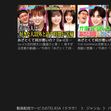
詞から恋愛観を徹底討論！◇あいみょん
れの先輩との共演に砂田
「マリーゴールド」にスタジオ一同、それ
のせい…あざとい夏の失敗談
ぞれ異なる解釈が！？◇大塚・川谷・鈴木
生の夏のお悩み相談…。
愛理が恋をした時に聴く曲◇「その当時好
きだった人へのラブレター」
あざとくて何が悪いの？ Da-iCE花村想太VS重盛さと美！！ 怖すぎる恋愛の勘違い（2026/06/25放送分）
Da-iCE花村想太VS重盛さと美！！ 怖すぎ
THE RAMPAGE吉野北
る恋愛の勘違い／今夜の「あざとくて何が
部屋に密着！／今夜の「
悪いの？」はDa-iCE花村想太と重盛さと美
いの？」はTHE RAMP
が登場！あざとさ＝おとこの勘違い！？恋
ちゃんが登場！我こそは
愛における男女の恐ろしい視点の違いを徹
た、あざとい男女のリア
底検証！CASE1「好き」って完全な勘違い
き見！キラキラしたトッ
でまさかの大恥！？学生の先輩・後輩の事
に、コンクリ大好き男子
件簿 CASE2帰りのタクシーで気になる人と
ア＆おもてなしプランは
2人きり！
底検証
動画配信サービスのTELASA（テラサ）
ジャンル