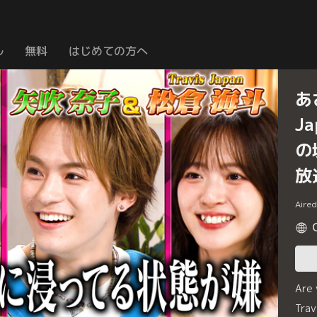
ル
無料
はじめての方へ
あ
J
の
放
Aire
Are
Tr