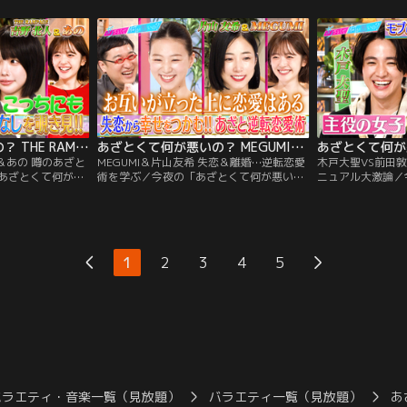
ド緊張！？ 全部夏
JUMP伊野尾慧と八乙女光が語る、高木の
ジオ登場！！理想
 TAKAHIRO先
「自然体であざとい」素顔とは？ 盛り盛り
をしながら○○を観
がブーム！平成のモテヘアスタイル 清潔感
ぷり満載プランと
が最重要！
る究極の2択チャ
あざとくて何が悪いの？ THE RAMPAGE吉野北人＆あの 噂のあざと部屋に密着！（2026/06/18放送分）
あざとくて何が悪いの？ MEGUMI＆片山友希 失恋＆離婚…逆転恋愛術を学ぶ（2026/06/11放送分）
人＆あの 噂のあざと
MEGUMI＆片山友希 失恋＆離婚…逆転恋愛
木戸大聖VS前田
あざとくて何が悪
術を学ぶ／今夜の「あざとくて何が悪い
ニュアル大激論／
AGE吉野北人とあの
の？」はMEGUMIと俳優の片山友希が登
悪いの？」は俳優
！と協力してくれ
場！失恋や離婚に負けない！新たな幸せを
登場！普段はスポ
ルなお部屋をのぞ
つかみ取るための【逆転恋愛術】を学ぶ！
い“モブ系の男女”
プレースクイーン
「なんて身になる回！！」スタジオメンバ
など…様々な恋愛
…自慢のインテリ
ーが激しく賛同した MEGUMI先生の深すぎ
ための必勝方法を
1
2
3
4
5
アリ？ナシ？を徹
る金言とは…！？
前田独自の恋愛理
バラエティ・音楽一覧（見放題）
バラエティ一覧（見放題）
あ