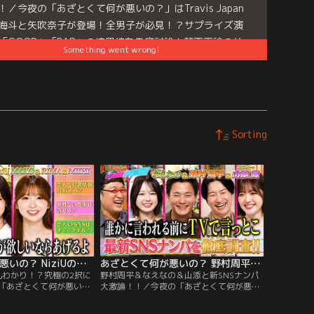
！／今夜の「あざとくて何が悪いの？」はTravis Japan
海斗と矢吹奈子が登場！全男子が必見！？サプライズ演
「GOOD」「BAD」の境界線を徹底討論！賛否両論のサ
Something went wrong!
イズ事例を再現ドラマ化！【プロポーズのシチュエーシ
】【恋人への手紙】をめぐり…。
e
es:
あざとくて何が悪いの？
Sorting
あざとくて何が悪いの？ NiziUの恋愛観が丸わかり！？究極の2択に挑戦！！（2026/07/09放送分）
あざとくて何が悪いの？ 野村周平＆なえなの＆山添と新SNSナンパ大激論！！（2026/07/02放送分）
が丸わかり！？究極の2択に
野村周平＆なえなの＆山添と新SNSナンパ
「あざとくて何が悪い
大激論！！／今夜の「あざとくて何が悪い
iUのMAKO＆RIMA＆
の？」は野村周平＆なえなの＆相席スター
の「勝負服＆メイク」でスタ
ト山添が登場！実際にあったSNSナンパの