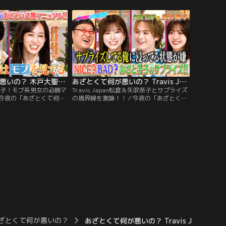
の“夏デート”「ドライブ
手口をディープに大激論！「全部言いま
て…」 MIIHIの天然っ
す」野村が実際にDMを送った超大物芸能
は？ ◇恋愛観を深掘りす
人を激白！？さらに！SNSのメッセージ機
レンジ！
能を駆使した出会いで“イケナイ恋”に発
展！？
あざとくて何が悪いの？ 木戸大聖VS前田敦子！モブ系男女の必勝マニュアル大激論（2026/06/04放送分）
あざとくて何が悪いの？ Travis Japan松倉＆矢吹奈子とサプライズの境界線を激論！！（2026/05/28放送分）
敦子！モブ系男女の必勝マ
Travis Japan松倉＆矢吹奈子とサプライズ
今夜の「あざとくて何が
の境界線を激論！！／今夜の「あざとくて
の木戸大聖と前田敦子が
何が悪いの？」はTravis Japan松倉海斗と
ットライトが当たらな
矢吹奈子が登場！全男子が必見！？サプラ
が 【大人数での飲み会】
イズ演出の「GOOD」「BAD」の境界線を
シチュエーションで勝つ
徹底討論！賛否両論のサプライズ事例を再
深掘り！さらに！今夜も
現ドラマ化！【プロポーズのシチュエーシ
論が連発！！
ョン】【恋人への手紙】をめぐり…。
ざとくて何が悪いの？
あざとくて何が悪いの？ Travis Japan