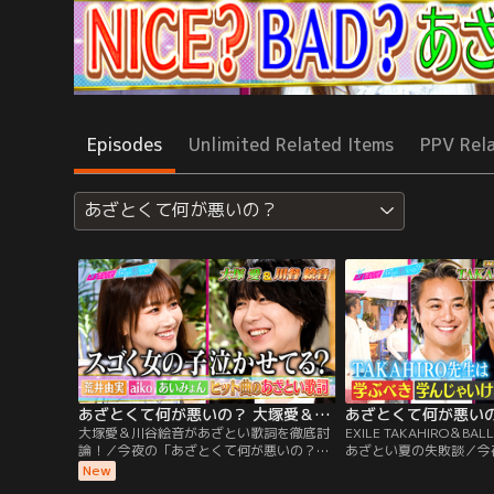
Episodes
Unlimited Related Items
PPV Rel
あざとくて何が悪いの？
あざとくて何が悪いの？ 大塚愛＆川谷絵音があざとい歌詞を徹底討論！（2026/07/30放送分）
大塚愛＆川谷絵音があざとい歌詞を徹底討
EXILE TAKAHIRO＆BAL
論！／今夜の「あざとくて何が悪いの？」
あざとい夏の失敗談／今
は大塚愛と川谷絵音が登場！川谷持ち込み
何が悪いの？」は、EXILE 
New
企画第3弾 恋愛ヒットソングのあざとい歌
BALLISTIK BOYZ砂田