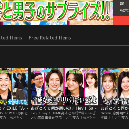
論！
松倉
出の
プラ
ョン
ated Items
Free Related Items
Mor
Seri
あざとくて何が悪いの？ EXILE TAKAHIRO＆BALLISTIK BOYZ砂田とあざとい夏の失敗談（2026/07/23放送分）
あざとくて何が悪いの？ Hey！ Say！ JUMP高木と平成令和のあざとい恋愛事情を学ぶ！（2026/07/16放送分）
LISTIK BOYZ砂田と
Hey！ Say！ JUMP高木と平成令和のあざ
NiziUの恋愛観
夜の「あざとくて
とい恋愛事情を学ぶ！／今夜の「あざとく
挑戦！！／今夜の
TAKAHIROと
て何が悪いの？」はHey！ Say！ JUMP高
の？」ゲストはNiz
将宏が登場！ LDH憧
木雄也＆丸山礼が登場！ Hey！ Say！
MIIHI！デート