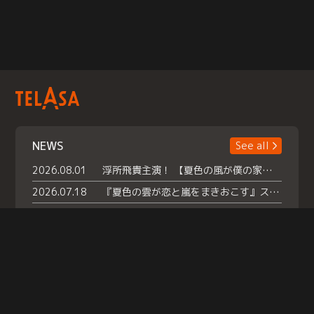
NEWS
See all
2026.08.01
浮所飛貴主演！ 【夏色の風が僕の家にやってきた】 本日よりテラサで独占配信スタート！
2026.07.18
『夏色の雲が恋と嵐をまきおこす』スペシャルメイキング 【Part1】2026年７月18日（土）23時30分～配信スタート！話題のシーンの裏側を大公開！豪華キャスト大集合！ 『武宮家 真夏の家族会議』開催！
2026.07.15
救命医・遥（今田）の《心揺さぶる過去》や、 麻酔科医・権野（船越英一郎）の《謎多きプライベート》など… 《知られざるエピソード》を独占配信！