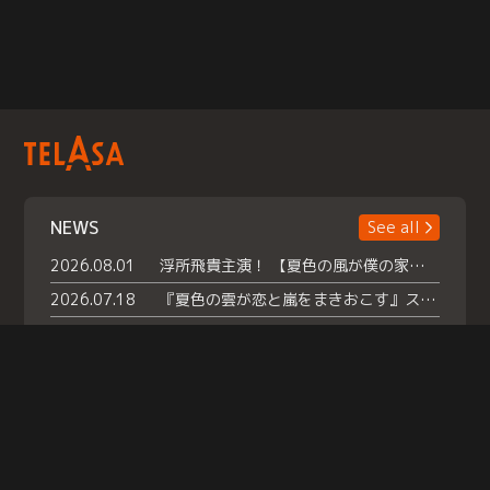
NEWS
See all
2026.08.01
浮所飛貴主演！ 【夏色の風が僕の家にやってきた】 本日よりテラサで独占配信スタート！
2026.07.18
『夏色の雲が恋と嵐をまきおこす』スペシャルメイキング 【Part1】2026年７月18日（土）23時30分～配信スタート！話題のシーンの裏側を大公開！豪華キャスト大集合！ 『武宮家 真夏の家族会議』開催！
2026.07.15
救命医・遥（今田）の《心揺さぶる過去》や、 麻酔科医・権野（船越英一郎）の《謎多きプライベート》など… 《知られざるエピソード》を独占配信！