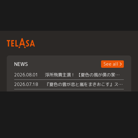
NEWS
See all
2026.08.01
浮所飛貴主演！ 【夏色の風が僕の家にやってきた】 本日よりテラサで独占配信スタート！
2026.07.18
『夏色の雲が恋と嵐をまきおこす』スペシャルメイキング 【Part1】2026年７月18日（土）23時30分～配信スタート！話題のシーンの裏側を大公開！豪華キャスト大集合！ 『武宮家 真夏の家族会議』開催！
2026.07.15
救命医・遥（今田）の《心揺さぶる過去》や、 麻酔科医・権野（船越英一郎）の《謎多きプライベート》など… 《知られざるエピソード》を独占配信！