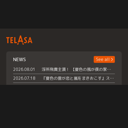
NEWS
See all
2026.08.01
浮所飛貴主演！ 【夏色の風が僕の家にやってきた】 本日よりテラサで独占配信スタート！
2026.07.18
『夏色の雲が恋と嵐をまきおこす』スペシャルメイキング 【Part1】2026年７月18日（土）23時30分～配信スタート！話題のシーンの裏側を大公開！豪華キャスト大集合！ 『武宮家 真夏の家族会議』開催！
2026.07.15
救命医・遥（今田）の《心揺さぶる過去》や、 麻酔科医・権野（船越英一郎）の《謎多きプライベート》など… 《知られざるエピソード》を独占配信！