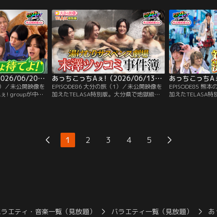
り、海に向かって
和歌山の特産品が描かれたトランプを使
は小島の大好物、
の反応が返ってく
い、ジョーカーを引かなければゲームクリ
へ。ラーメンを堪
レゼントをゲット
アとなる中、小島は脅威の引きを見せ
生日プレゼントと
る！？さらに、手だけを見て…。
してもらうおもて
不満続出！？
あっちこっちAぇ!（2026/06/20放送分）第87話
あっちこっちAぇ!（2026/06/13放送分）第86話
（2）／未公開映像を
EPISODE86 大分の旅（1）／未公開映像を
EPISODE85 
ぇ! groupが中津
加えたTELASA特別版。大分県で地獄級の
加えたTELASA特別
からあげ専門店が
癒やし体験！？温泉施設の社長から『日々
しい商店街で借り
舗のこだわり当て
忙しいみなさんに地獄級の癒やしを味わっ
末澤佐野ペアに分
、見事正解した正
てほしい』と言われ、大喜びのAぇ!
ィネート対決！オ
一発ギャグを披露
group。温泉でしっかりと癒やされたメン
をモデルに服装を
グに末澤は「気持
バーに、より地獄体験をと与えられたのは
「NANA」の世
1
2
3
4
5
「湯けむりサスペンス地獄」。
ートに一同大絶賛
バラエティ・音楽一覧（見放題）
バラエティ一覧（見放題）
あ