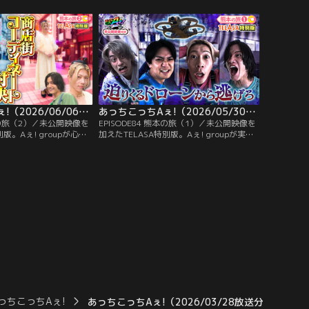
和歌山ラーメンのお店
んの夢を叶えるため、カッパに変身！頭の
能した上に、お店から誕
皿の水がなくなったら弱ってしまうのは本
して最新ゲーム機を用意
当なのか、生態を再現するため、水の入っ
なしぶりにメンバーから
たボウルを頭の上に乗せた縄跳びに挑戦。
あっちこっちAぇ!（2026/06/06放送分）第85話
あっちこっちAぇ!（2026/05/30放送分）第84話
熊本の旅（2）／未公開映像を
EPISODE84 熊本の旅（1）／未公開映像を
版。Aぇ! groupが心優
加えたTELASA特別版。Aぇ! groupが実験
物競走！正門小島ペア、
台に！？熊本県の天草をドローンの聖地に
かれて服を借りてコーデ
したい社長のお手伝いで、ドローンの新た
シャレ番長・小島が正門
な可能性を追求する実験を行うことに。ド
選ぶ。人気漫画
ローンを使ったクイズでは、簡単な数式に
界観を表現したコーディネ
正門・佐野が悪戦苦闘！？さらにドローン
！？
を幽霊やモンスターに見立てて、ホラー映
画のワンシーンを撮影！
っちこっちAぇ!
あっちこっちAぇ!（2026/03/28放送分）第76話