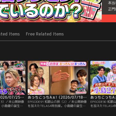
本当
正門
Seri
ated Items
Free Related Items
あっちこっちAぇ!（2026/07/25放送分）第92話
あっちこっちAぇ!（2026/07/18放送分）第91話
旅（3）／未公開映像
EPISODE91 和歌山の旅（2）／未公開映像
EPISODE90 
版。小島健の誕生日
を加えたTELASA特別版。小島健の誕生日
を加えたTELAS
山県の名産・生ま
企画、第2弾！小島が今、絶対に欲しいプ
生日を和歌山市が
高級海鮮丼を食べ
レゼント“模造刀”をかけたゲームに挑戦！
メでおもてなしを