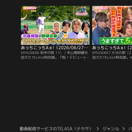
を持つ佐野は、富士急ハイランドのアトラ
る小島。おいしさのあま
クションでドキドキするのか実験を行うこ
大絶叫！すると、まさか
とに！急旋回が人気のバイク型ジェットコ
る！？さらに、誕生日プ
ースターでは、予想外の動きに大絶叫！
するため…。
あっちこっちAぇ!（2026/06/27放送分）第88話
EPISODE88 岩手の旅（1）／未公開映像を
EPISODE87 大分の旅
加えたTELASA特別版。『祝！デビュー2周
加えたTELASA特別版。A
年特別企画メンバーの願いを叶えよう』。
からあげを食べ尽くす！
これまで体を張って番組を盛り上げてくれ
軒を連ねる中津市で各店
たメンバーのご褒美企画。第一弾は小島が
クイズに挑戦！1店舗目
「タイムリーヒットを打ちたい」という願
門だったが、なぜか即席
いを叶えるため、3イニング攻撃のみの特
する羽目に…正門のギャ
別ルールで地元中学生と対決！
ち悪いギャグ」と一蹴！
動画配信サービスのTELASA（テラサ）
ジャンル