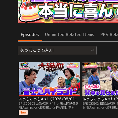
Episodes
Unlimited Related Items
PPV Rel
あっちこっちAぇ!
あっちこっちAぇ!（2026/08/01放送分）第93話
EPISODE93 山梨の旅（1）／未公開映像を
EPISODE92 和歌山の
加えたTELASA特別版。佐野が絶叫アトラ
を加えたTELASA特別
クションの実験台に！過去、番組で何を仕
企画がついに完結！和歌
New
掛けても心拍数が上がらなかった氷の心臓
ぐろをたっぷり使った超