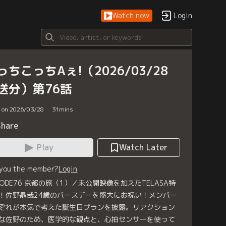
Watch now
Login
っちこっちAぇ!（2026/03/28
送分）第76話
d on 2026/03/28
31
mins
Share
Play
Watch Later
 you the member?
Login
ISODE76 京都の旅（1）／未公開映像を加えたTELASA特
！佐野晶哉24歳のバースデーを盛大にお祝い！メンバー
ぞれが本気で考えた誕生日プランを披露。リアクション
な佐野のため、医学的な観点と、心拍センサーを使って