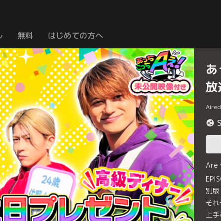
ル
無料
はじめての方へ
あ
放
Aire
Are
EP
別版
それ
上手