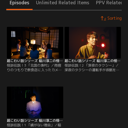
Episodes
Unlimited Related Items
PPV Related I
Sorting
超こわい話シリーズ 稲川淳二の怪談伝説！ 第03話（最終話）
超こわい話シリーズ 稲川淳二の怪談伝説！ 第02話
怪談伝説！3 「北国の漁村」／雨宿
怪談伝説！2 「深夜のタクシー」／
りのつもりで飲食店に入ったカメラ
深夜のタクシーの運転手が仮眠をと
マン。そこでは、老人が干物をかじ
っていた。と、足音が聞こえ男がや
っていたのだが、自分の家の場所を
ってきた。ドアを開けると男が車に
説明すると雨の中帰っていった。そ
乗って「携帯電話をかけてもらえな
こに、店主が現れ「今日は休みで閉
いか」という。「指がなくてかけら
まっていたはずなのに、どうして入
れない」と言う男が歩いて来た方を
った」と聞いてきて…。その他に
みると、そこには…！？その他に
「山形の旅館」を収録。
「自転車旅行」を収録。
超こわい話シリーズ 稲川淳二の怪談伝説！ 第01話
怪談伝説！1 「鏡がない理由」／稲