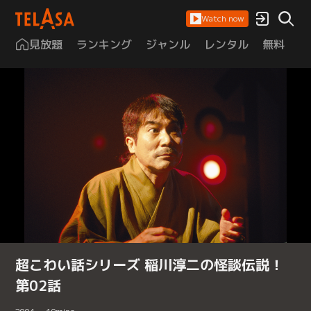
Watch now
見放題
ランキング
ジャンル
レンタル
無料
は
超こわい話シリーズ 稲川淳二の怪談伝説！
第02話