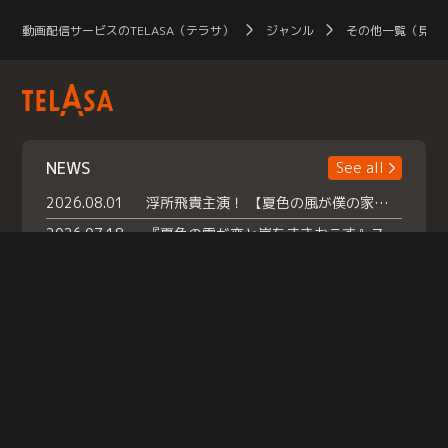
動画配信サービスのTELASA（テラサ）
ジャンル
その他一覧（見放
NEWS
See all
2026.08.01
浮所飛貴主演！ 【夏色の風が僕の家にやってきた】 本日よりテラサで独占配信スタート！
2026.07.18
『夏色の雲が恋と嵐をまきおこす』スペシャルメイキング 【Part1】2026年７月18日（土）23時30分～配信スタート！話題のシーンの裏側を大公開！豪華キャスト大集合！ 『武宮家 真夏の家族会議』開催！
2026.07.15
救命医・遥（今田）の《心揺さぶる過去》や、 麻酔科医・権野（船越英一郎）の《謎多きプライベート》など… 《知られざるエピソード》を独占配信！