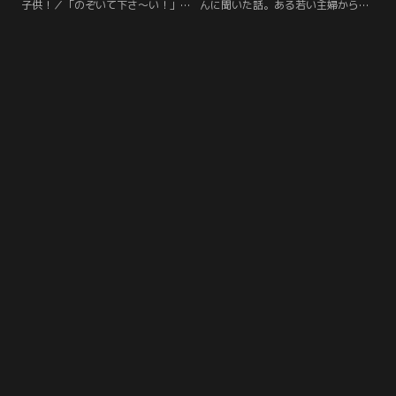
子供！／「のぞいて下さ～い！」あ
んに聞いた話。ある若い主婦から相
る会社員二人がオートキャンプに出
談された内容なのだが、ある夜、主
かけた。夜、一人はぐっすりと寝て
婦はうなされているのを夫におこさ
しまったが、もう一人はなぜか寝付
れ、夢をみていたことを夫に告げ
けない。すると「助けてくれ！」と
る。夢の内容はびしょ濡れの少女人
男が車の窓をたたく。その男の車が
形が追ってくる夢だそうだ。それを
崖に落ちて、中に一人残されている
聞いた夫は青ざめて「その少女は風
という。男は「下をのぞいてくださ
呂場で溺れ死んだ自分の妹だ」とい
い」というのでのぞくと、確かに車
う。
が落ちている。