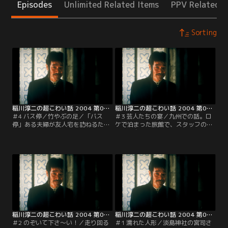
Episodes
Unlimited Related Items
PPV Related I
Sorting
稲川淳二の超こわい話 2004 第04話（最終話）
稲川淳二の超こわい話 2004 第03話
＃4 バス停／竹やぶの足／「バス
＃3 芸人たちの宴／九州での話。ロ
停」ある夫婦が友人宅を訪ねるため
ケで泊まった旅館で、スタッフの女
車を走らせていると、使われていな
の子が自分の部屋がイヤだという。
いバス停があった。そのバス停に女
見てもらえないかと言うので、行っ
が待っていたのだが車に乗せてくれ
てみると何かおかしい。稲川氏は自
という仕草をする。乗せようとする
分の部屋と替えてあげるのだが、そ
が女の姿がおかしいので怖くなって
の部屋で寝ていると誰かが宴会の誘
女を乗せずに車を走らせるが女は追
いにやってくるのだった。それは知
いかけてくるのだった。ほかに、
らない声で、戸を開けるが誰もいな
「竹やぶの足」を収録。
い。そこでよくその部屋を調べてみ
ると…。
稲川淳二の超こわい話 2004 第02話
稲川淳二の超こわい話 2004 第01話
＃2 のぞいて下さ～い！／走り回る
＃1 濡れた人形／淡島神社の宮司さ