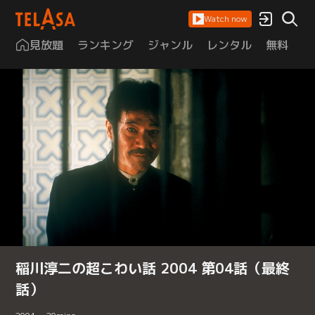
Watch now
見放題
ランキング
ジャンル
レンタル
無料
は
稲川淳二の超こわい話 2004 第04話（最終
話）