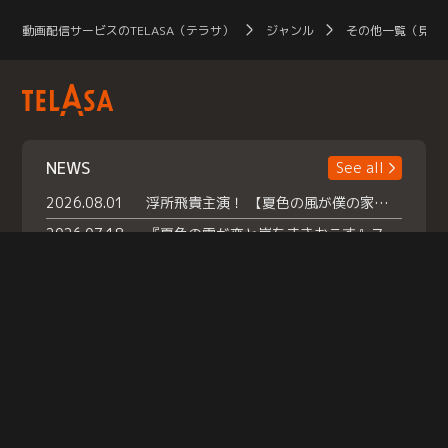
動画配信サービスのTELASA（テラサ）
ジャンル
その他一覧（見放
NEWS
See all
2026.08.01
浮所飛貴主演！ 【夏色の風が僕の家にやってきた】 本日よりテラサで独占配信スタート！
2026.07.18
『夏色の雲が恋と嵐をまきおこす』スペシャルメイキング 【Part1】2026年７月18日（土）23時30分～配信スタート！話題のシーンの裏側を大公開！豪華キャスト大集合！ 『武宮家 真夏の家族会議』開催！
2026.07.15
救命医・遥（今田）の《心揺さぶる過去》や、 麻酔科医・権野（船越英一郎）の《謎多きプライベート》など… 《知られざるエピソード》を独占配信！