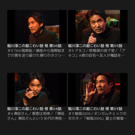
が引退するとなるとただでさえ忙し
夜になると大きな宿坊に自分だけに
いのに人手が足りなくなるだろう
なってしまう。書き物の仕事ははか
と、取引先に若くて働き者の娘でも
どるが、いるはずのない人の気配を
いないかとお願いをしてみた。しば
感じたり、何だか妙なことが起こる
らくすると、若くて明るく元気のあ
ことがある宿坊。気分転換に宿坊の
る働き者な女性が見つかるが…。
まわりの山の中を散歩している
と…。
稲川淳二の超こわい話 怪 第06話
稲川淳二の超こわい話 怪 第05話
＃6 TAXI南房総／銀座から南房総ま
＃5 アキコ／終戦後の地下室／「ア
での客を送り届けた帰りのタクシー
キコ」A君の自宅へ友人が電話をか
運転手に深夜にもかかわらず、東京
けると女性が出て、外出中だと伝え
行きの客がいるとの無線が入った。
られた。友人は携帯電話にかけてみ
珍しいこともあるもんだと、運転手
るとA君が出て自宅にいるという。
は客の待つホテルに向かうが、そこ
そんなA君の自宅に友人が行ってみ
には廃墟と化したホテルが佇んでい
ると…。「終戦後の地下室」終戦直
た。仕方なく運転手は乗客をタクシ
後の東京。家族と離れ離れになった
ーの中で待つことにするが…。
与田さんは街を探し回っていると地
下室に下りる階段を見つけて…。
稲川淳二の超こわい話 怪 第04話
稲川淳二の超こわい話 怪 第03話
＃4 奥田さん／乗客は死神／「奥田
＃3 樹海2006／ギンガムチェックの
さん」奥田さんという30代の男性
女の子／「樹海2006」富士の樹海
が、急死した上司の後を引き継いで
に、稲川とスタッフがロケのために
急遽、出張をすることに。向かいの
赴いた。暗い樹海を歩いていると、
ビルの窓に映る自分の部屋の窓を何
小さい電灯の明かりが三つ横切