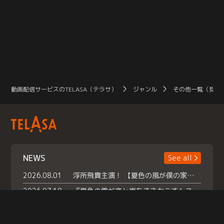
動画配信サービスのTELASA（テラサ）
ジャンル
その他一覧（見放
NEWS
See all
2026.08.01
浮所飛貴主演！ 【夏色の風が僕の家にやってきた】 本日よりテラサで独占配信スタート！
2026.07.18
『夏色の雲が恋と嵐をまきおこす』スペシャルメイキング 【Part1】2026年７月18日（土）23時30分～配信スタート！話題のシーンの裏側を大公開！豪華キャスト大集合！ 『武宮家 真夏の家族会議』開催！
2026.07.15
救命医・遥（今田）の《心揺さぶる過去》や、 麻酔科医・権野（船越英一郎）の《謎多きプライベート》など… 《知られざるエピソード》を独占配信！