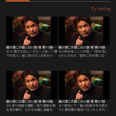
Sorting
稲川淳二の超こわい話 怪 第10話（最終話）
稲川淳二の超こわい話 怪 第09話
＃10 真下の住人／ダミー人形／「真
＃9 貯水池／二人の妹／「貯水池」
下の住人」急に知らない女性から
Aさんの兄が、郊外に空き家になっ
「下のアサノですけど、ヤスコ遊び
た農家を買って改築した。そんな兄
に来ていませんか？」と電話がかか
から誘われて家を訪ねたAさんは、
ってきた。間違い電話だと思い、電
二人で釣りに行くことになり近くの
話を切るが…。「ダミー人形」特殊
貯水池へ行くが…。「二人の妹」あ
効果を担当するアサイさんの師匠
やこさんが小学校5年生のとき、夜
が、ダミー人形にも魂が宿るといっ
寝ていると妹のミカが部屋に入って
てその服のポケットにお札を入れて
きた。妹に聞いてみると部屋には行
いた。その理由を聞くと…。
っていないというが…。
稲川淳二の超こわい話 怪 第08話
稲川淳二の超こわい話 怪 第07話
＃8 造り酒屋の遺影／造り酒屋を営
＃7 宿坊にて／稲川自身が冬の終わ
む老夫婦が、せがれ夫婦に酒屋を譲
りに奥多摩の宿坊へ行ったときの
ることにした。せがれ夫婦は、先代
話。宿泊するのは大概一人なので、