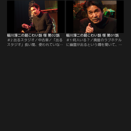
気なく見てみると…。「乗客は死
り…。「ギンガムチェックの女の
神」楠本さんが車を運転して家路へ
子」幼いころを思い出した30代の女
と急いでいると、様子のおかしいタ
性。ギンガムチェックの服を着た女
クシーが前方を走っている。妙な気
の子とよく遊んでいたが、彼女の名
がするので車内を覗き込むと…。
前が思い出せないので母親に聞いて
みると…。
稲川淳二の超こわい話 怪 第02話
稲川淳二の超こわい話 怪 第01話
＃2 出るスタジオ／中古車／「出る
＃1 何人いる？／廃屋のラブホテル
スタジオ」長い間、使われていない
に幽霊が出るという噂を聞いて、三
スタジオ部屋があるという。その部
人の高校生がそこに行ってみること
屋の隣のスタジオで女性ディレクタ
に。夜中、その建物に着くと幽霊が
ーが編集の仕事を終えて帰り支度を
出ると噂される部屋へと向かおうと
していると、突然部屋の明かりが切
入り口のロビーにたどり着いた三
れて…。「中古車」免許を取りたて
人。そのうちの一人が、ここで怖い
のA君は、つい県境の遠いところま
話をしてから一人ずつ、その部屋へ
で車を走らせてしまった。そろそろ
行こうじゃないかと提案するが…。
引き返そうかとするが…。