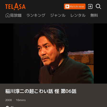
Watch now
見放題
ランキング
ジャンル
レンタル
無料
は
稲川淳二の超こわい話 怪 第06話
2008
16
mins