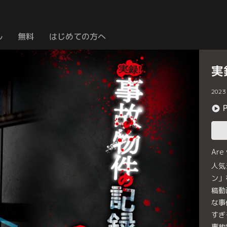
ル
無料
はじめての方へ
実
2023
Are
人気
ン」
稿動
な事
すぎ
事故