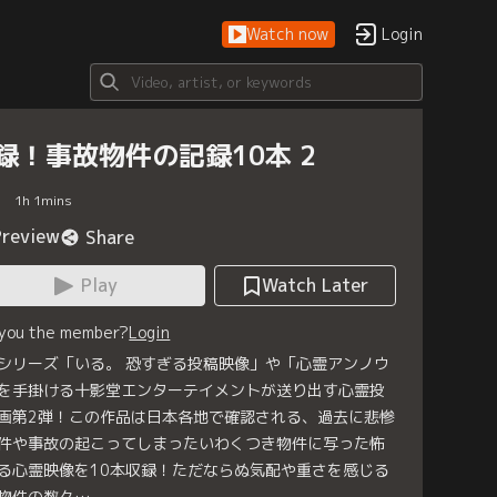
Watch now
Login
録！事故物件の記録10本 2
1
h
1
mins
Preview
Share
Play
Watch Later
 you the member?
Login
シリーズ「いる。 恐すぎる投稿映像」や「心霊アンノウ
を手掛ける十影堂エンターテイメントが送り出す心霊投
画第2弾！この作品は日本各地で確認される、過去に悲惨
件や事故の起こってしまったいわくつき物件に写った怖
る心霊映像を10本収録！ただならぬ気配や重さを感じる
物件の数々…。