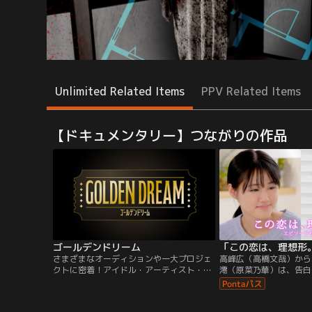
Unlimited Related Items
PPV Related Items
【ドキュメンタリー】つながりの作品
ゴールデンドリーム
「この恋は、理想形。」
さまざまなオーディションや一大プロジェ
高峰広（高橋文哉）から
クトに密着！アイドル・アーティスト・俳
澪（原菜乃華）は、告白
優・声優・タレント・アスリートなど色々
学年上の広の教室を覗き
なジャンルで次世代スターが生まれる瞬間
広はクラスメイトの瀧公
を追いかける！続々と立ち上がる新プロジ
崎真人（池本征矢）と帰