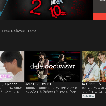
Free Related Items
episode0
dele.DOCUMENT
告白された朝比奈
山田孝之×菅田将暉に加え、規格外で独創
耳の聞こえない両親
された翌日、ひと
的なゲスト陣が話題を呼んでいる「dele」
ウンギョル。幼い
に行ってしまう。
の撮影現場を追ったスペシャル動画
け、真面目で明る
Subtitle
太（綱啓永）、篠
『dele.DOCUMENT』。『dele』の世界は
では同級生から嫌
り支度をしていた
どうやって作りあげられたのか--、こだわ
いを抱えていた。