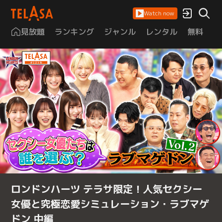
Watch now
見放題
ランキング
ジャンル
レンタル
無料
は
ロンドンハーツ テラサ限定！人気セクシー
女優と究極恋愛シミュレーション・ラブマゲ
ドン 中編