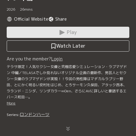
2026
26
mins
Official Website
Share
Play
Watch Later
Are you the member?
Login
テラサ限定！人気セクシー女優と究極恋愛シミュレーション・ラブマゲド
ン 中編／TELASAでしか見れないオリジナル企画の最新作、男芸人とセク
シー女優のラブマゲドンが実現！！今回の男性陣はマヂカルラブリー野
田、とにかく明るい安村をはじめ、とろサーモン久保田、アタック西本、
ラランド・ニシダ、リンダカラー∞Den、さらにAVに詳しいと豪語するエ
バース町田…。
More
ロンドンハーツ
Series: