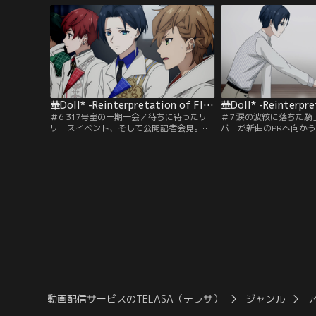
ミスだらけ、ユニットとしてもまとまらな
じ香りのする、蓋をした
い。そんな中、プロダクションから厳しい
スン最終評価テストを目
通達が--。
が--。
華Doll* -Reinterpretation of Flowering- 第06話
＃6 317号室の一期一会／待ちに待ったリ
＃7 涙の波紋に落ちた
リースイベント、そして公開記者会見。歓
バーが新曲のPRへ向か
喜と興奮の晴れ舞台に--なるはずだった。
陽汰。寮にとり残され、
Anthosの人体改造手術にゴシップ記者が噛
間のことを想って気丈に
みつく。眞紘の秘密が暴露され、メンバー
しい。そんな彼らにプロ
に動揺が走る。華が、開花が--彼らを引き
いたもの。一時でも、彼
裂き、焦燥と暴走を生んでいく--。
は--。
動画配信サービスのTELASA（テラサ）
ジャンル