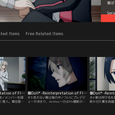
喜ば
Seri
ated Items
Free Related Items
華Doll* -Reinterpretation of Flowering- 第02話
華Doll* -Reinterpretation of Flowering- 第03話
喜劇／メンバーを頑
＃3 見えない華は箱の中／ついにプレデビ
＃4 華は呼び名
く理人。責任感の
ューが決まり、Anthos一行はMV撮影のロ
咲かせた薫を祝福
すが、空回りする
ケへ向かう。はしゃぐ声の中で独り、浮か
り、妬み、不安、
の日の記憶。歪ん
ない顔で「彼」を見ているチセ。その瞳に
本音が滲む。開花
く意識させる。同
だけ映る、心の色--プロダクションの冷酷
た過去と混ざり合