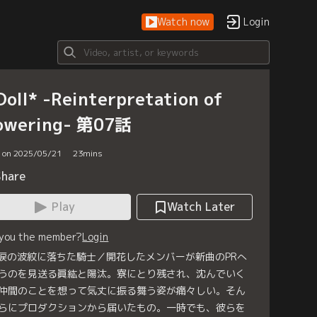
Watch now
Login
oll* -Reinterpretation of
owering- 第07話
d on 2025/05/21
23
mins
Share
Play
Watch Later
 you the member?
Login
 涙の波紋に落ちた騎士／開花したメンバーが新曲のPRへ
うのを見送る眞紘と陽汰。寮にとり残され、沈んでいく
仲間のことを想って気丈に振る舞う姿が痛々しい。そん
らにプロダクションから届いたもの。一時でも、彼らを