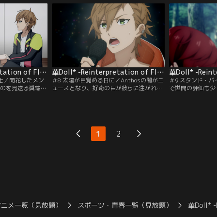
はずの感情。レッ
な宣告により、複雑な色がAnthosを蝕んで
た深くなる。偶然
前に、理人に異変
いく。そしてまた一人、新たな異変が--。
う吐露に共鳴し、
華Doll* -Reinterpretation of Flowering- 第07話
華Doll* -Reinterpretation of Flowering- 第08話
騎士／開花したメン
＃8 太陽が目覚める日に／Anthosの闇がニ
＃9 スタンド・バ
うのを見送る眞紘と
ュースとなり、好奇の目が彼らに注がれ
で世間の評価も少
沈んでいく心。仲
る。孤児院出身の秘密をバラされ、更にタ
した陽汰はいつも
振る舞う姿が痛々
イミング悪く怪我の悪化が原因で活動自粛
して、独り未開花
ダクションから届
となる陽汰。追いつめられた彼が出した答
でもNGが続く。
らを喜ばせるそれ
えとは--。5人だけのファンミーティング
眞紘。かつて交わ
中、小さな影が一歩踏み出す。
が、二人を結び付
1
2
アニメ一覧（見放題）
スポーツ・青春一覧（見放題）
華Doll* 