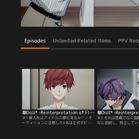
Episodes
Unlimited Related Items
PPV Rel
華Doll* -Reinterpretation of Flowering- 第01話
＃1 華人形はアイドルの夢を見るか？／オ
＃2 それは悲劇でなく
ーディションに合格した6名は正式デビュ
なに拒絶し、孤立してい
ーを目指して共同生活を始める。皆、緊張
強い眞紘が懸命にとりな
をほぐそうと触れあうが、一人、慣れ合い
ばかり。脳裏をよぎる雨
を拒む者がいた。空気は最悪。レッスンは
だ残像が「あいつ」を強