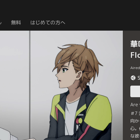
ル
無料
はじめての方へ
華D
Fl
Aire
Are
＃7
向か
心。
な彼