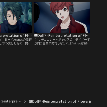
か、必然か。ぶつかり合
んな彼らを「改造人間」だと嗤う声。業界
新たな蕾が震えだす--。
にたかるハイエナの影が忍び寄る--。
華Doll* -Reinterpretation of Flowering- 第09話
華Doll* -Reinterpretation of Flowering- 第10話
イ・ミー／Anthosの活躍
＃10 チョコレートボックスの中身／「一年
しずつ変化し始め、開花
以内に全員が開花しなければAnthosは解
の元気を取り戻した。対
散」期限が迫る中、未開花なのは眞紘だ
の眞紘。心は沈み、ロケ
け。重責と不安が眞紘を追いつめる。弱っ
心配する凌駕。拒絶する
た心に漬け込む闇。それは、アイドルとし
した「あいつ」との約束
ての生命まで奪い始め--そんな彼にプロダ
け、束縛する--。
クションは、非情な宣告をつきつける--。
-Reinterpre…
華Doll* -Reinterpretation of Flowering- 第07