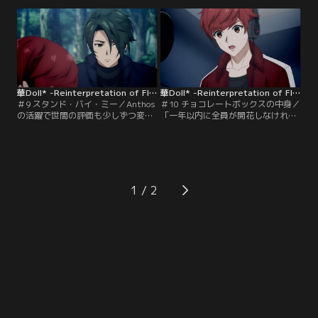
って気丈に振る舞う姿が痛々しい。
の悪化が原因で活動自粛となる陽
そんな彼らにプロダクションから届
汰。追いつめられた彼が出した答え
いたもの。一時でも、彼らを喜ばせ
とは--。5人だけのファンミーティン
るそれは--。
グ中、小さな影が一歩踏み出す。
華Doll* -Reinterpretation of Flowering- 第09話
華Doll* -Reinterpretation of Flowering- 第10話
＃9 スタンド・バイ・ミー／Anthos
＃10 チョコレートボックスの中身／
の活躍で世間の評価も少しずつ変化
「一年以内に全員が開花しなければ
し始め、開花した陽汰はいつもの元
Anthosは解散」期限が迫る中、未開
気を取り戻した。対して、独り未開
花なのは眞紘だけ。重責と不安が眞
花の眞紘。心は沈み、ロケでもNG
紘を追いつめる。弱った心に漬け込
が続く。心配する凌駕。拒絶する眞
む闇。それは、アイドルとしての生
紘。かつて交わした「あいつ」との
命まで奪い始め--そんな彼にプロダ
約束が、二人を結び付け、束縛する-
クションは、非情な宣告をつきつけ
1
-。
る--。