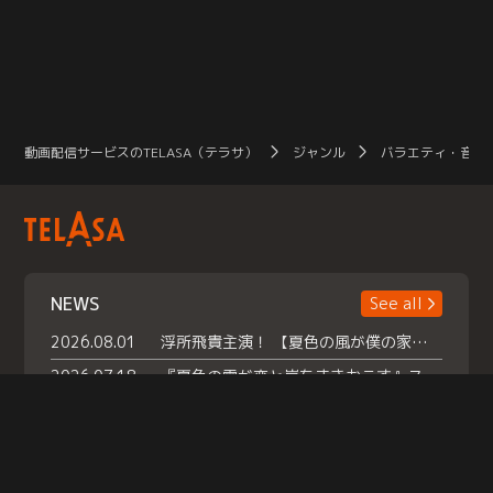
動画配信サービスのTELASA（テラサ）
ジャンル
バラエティ・音楽
NEWS
See all
2026.08.01
浮所飛貴主演！ 【夏色の風が僕の家にやってきた】 本日よりテラサで独占配信スタート！
2026.07.18
『夏色の雲が恋と嵐をまきおこす』スペシャルメイキング 【Part1】2026年７月18日（土）23時30分～配信スタート！話題のシーンの裏側を大公開！豪華キャスト大集合！ 『武宮家 真夏の家族会議』開催！
2026.07.15
救命医・遥（今田）の《心揺さぶる過去》や、 麻酔科医・権野（船越英一郎）の《謎多きプライベート》など… 《知られざるエピソード》を独占配信！