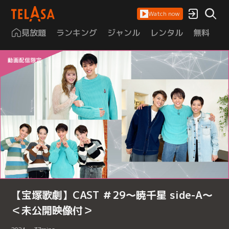
Watch now
見放題
ランキング
ジャンル
レンタル
無料
は
【宝塚歌劇】CAST ＃29～暁千星 side-A～
＜未公開映像付＞