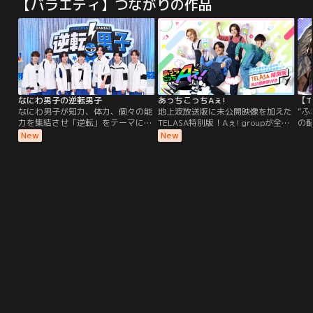
【バラエティ】つながりの作品
なにわ男子の逆転男子
あっちこっちAぇ!
なにわ男子が知力、体力、個々の能
地上波放送版に未公開映像を加えた
“ふ
力を集結させ「逆転」をテーマに
TELASA特別版！Aぇ! groupが全国
の
様々な企画に全力でチャレンジ！！
各地を巡り、お手伝いを通して地元
プ
New
New
の人たちとふれあいながら、日本中
から愛されるグループを目指す“ふ
れあい旅番組”。