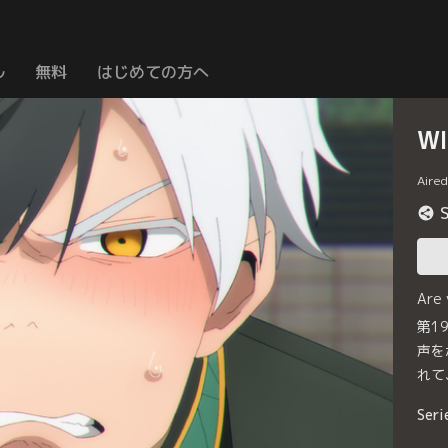
ル
無料
はじめての方へ
WI
Aire
Are
第1
声を
れて
Seri