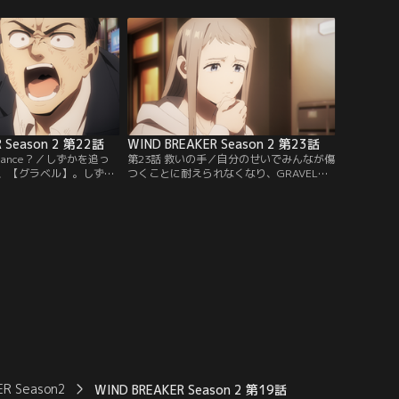
め--
R Season 2 第22話
WIND BREAKER Season 2 第23話
e Dance？／しずかを追っ
第23話 救いの手／自分のせいでみんなが傷
、【グラベル】。しずか
つくことに耐えられなくなり、GRAVELリ
、ケイセイ街を荒らし始
ーダー・硯のもとへ走り出したしずか。し
幹路たち六方一座と桜・
ずかの本音に応えて、椿野が四天王の本気
撃つ！
を出す！
ER Season2
WIND BREAKER Season 2 第19話