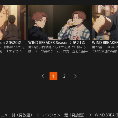
ス！
かう。
son 2 第20話
WIND BREAKER Season 2 第21話
WIND BREAKE
井・蘇枋の3人が足
第21話 共同戦線／しずかを助けた桜たち
第22話 Shall W
街・「ケイセイ
は、スーツ姿のチーム・六方一座と出会
ていた集団の名は
せ場所に歩みを進
う。幹路・しずかが属する「ショーパブ
を手に入れるため
少女が、桜の上か
OUGI」に行くと、椿野と榊晴竜・雨竜の姿
めた彼らに対し、
があって--？
楡井・蘇枋が迎え
1
2
アニメ一覧（見放題）
アクション一覧（見放題）
WIND BREAK