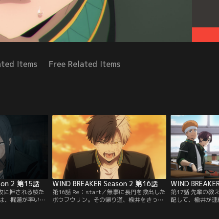
ated Items
Free Related Items
son 2 第15話
WIND BREAKER Season 2 第16話
WIND BREAKE
猛攻に押される桜た
第16話 Re：start／無事に長門を救出した
第17話 先輩の
は、梶蓮が率いる
ボウフウリン。その帰り道、楡井をきっか
配して、楡井が連
の言葉に、級長と
けに、桜が想いを吐露し、1年1組それぞれ
ひどい風邪を引い
と”に気づかされ
が語り出す。KEEL編、堂々のクライマック
差し入れを手に、