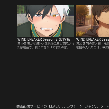
る。
WIND BREAKER Season 2 第19話
WIND BREAKER Sea
第19話 密かな想い／放課後の屋上で開かれ
第20話 宵の街／桜・楡
た懇親会で、桜に声をかけてきたのは、持
を踏み入れたのは、歓楽
国衆・筆頭の椿野佑。椿野に連れられて、
街」。椿野との待ち合わ
桜たちは、伊藤さんというおじいさんの家
めると、白いドレス姿の
に向かう。
ら降ってきた！
動画配信サービスのTELASA（テラサ）
ジャンル