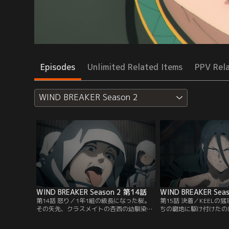
Episodes
Unlimited Related Items
PPV Rel
WIND BREAKER Season 2
WIND BREAKER Season 2 第14話
WIND BREAKER Sea
第14話 怒り／1年1組の級長になった桜。
第15話 決着／KEELの
その矢先、クラスメイトの杏西の幼馴染・
ちの窮地に駆け付けたの
長門の危機を知る。彼を救うため、クラス
2年の先輩たち。桜は梶
の面々を率いて、KEELの根城へと向かう。
して“自分のやるべきこ