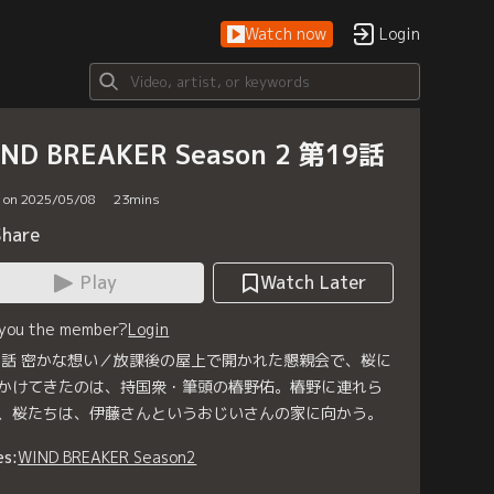
Watch now
Login
ND BREAKER Season 2 第19話
d on 2025/05/08
23
mins
Share
Play
Watch Later
 you the member?
Login
9話 密かな想い／放課後の屋上で開かれた懇親会で、桜に
かけてきたのは、持国衆・筆頭の椿野佑。椿野に連れら
、桜たちは、伊藤さんというおじいさんの家に向かう。
es:
WIND BREAKER Season2