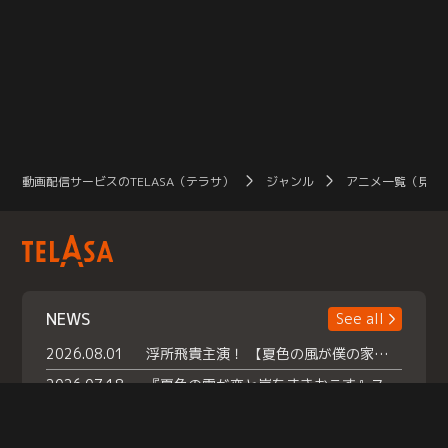
動画配信サービスのTELASA（テラサ）
ジャンル
アニメ一覧（見放
NEWS
See all
2026.08.01
浮所飛貴主演！ 【夏色の風が僕の家にやってきた】 本日よりテラサで独占配信スタート！
2026.07.18
『夏色の雲が恋と嵐をまきおこす』スペシャルメイキング 【Part1】2026年７月18日（土）23時30分～配信スタート！話題のシーンの裏側を大公開！豪華キャスト大集合！ 『武宮家 真夏の家族会議』開催！
2026.07.15
救命医・遥（今田）の《心揺さぶる過去》や、 麻酔科医・権野（船越英一郎）の《謎多きプライベート》など… 《知られざるエピソード》を独占配信！