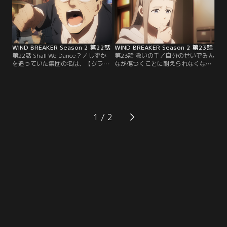
WIND BREAKER Season 2 第22話
WIND BREAKER Season 2 第23話
第22話 Shall We Dance？／しずか
第23話 救いの手／自分のせいでみん
を追っていた集団の名は、【グラベ
なが傷つくことに耐えられなくな
ル】。しずかを手に入れるため、ケ
り、GRAVELリーダー・硯のもとへ
イセイ街を荒らし始めた彼らに対
走り出したしずか。しずかの本音に
し、幹路たち六方一座と桜・楡井・
応えて、椿野が四天王の本気を出
蘇枋が迎え撃つ！
す！
1