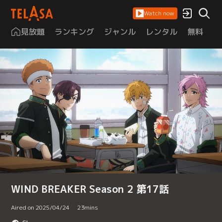
Watch now
見放題
ランキング
ジャンル
レンタル
無料
は
WIND BREAKER Season 2 第17話
Aired on 2025/04/24
23
mins