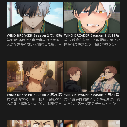
WIND BREAKER Season 2 第18話
WIND BREAKER Season 2 第19話
第18話 居場所／自分自身のできるこ
第19話 密かな想い／放課後の屋上で
とが全然多くないと痛感した桜。梶
開かれた懇親会で、桜に声をかけて
と梅宮に背中を押され、桜は1年1組
きたのは、持国衆・筆頭の椿野佑。
に向かい、自分自身の素直な想いや
椿野に連れられて、桜たちは、伊藤
級長としての考えを話し始め--
さんというおじいさんの家に向か
う。
WIND BREAKER Season 2 第20話
WIND BREAKER Season 2 第21話
第20話 宵の街／桜・楡井・蘇枋の3
第21話 共同戦線／しずかを助けた桜
人が足を踏み入れたのは、歓楽街・
たちは、スーツ姿のチーム・六方一
「ケイセイ街」。椿野との待ち合わ
座と出会う。幹路・しずかが属する
せ場所に歩みを進めると、白いドレ
「ショーパブOUGI」に行くと、椿野
ス姿の少女が、桜の上から降ってき
と榊晴竜・雨竜の姿があって--？
た！