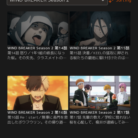
WIND BREAKER Season 2 第14話
WIND BREAKER Season 2 第15話
第14話 怒り／1年1組の級長になっ
第15話 決着／KEELの猛攻に押され
た桜。その矢先、クラスメイトの杏
る桜たちの窮地に駆け付けたのは、
西の幼馴染・長門の危機を知る。彼
梶蓮が率いる2年の先輩たち。桜は
を救うため、クラスの面々を率い
梶の言葉に、級長として“自分のや
て、KEELの根城へと向かう。
るべきこと”に気づかされる。
WIND BREAKER Season 2 第16話
WIND BREAKER Season 2 第17話
第16話 Re：start／無事に長門を救
第17話 先輩の教え／学校に現れない
出したボウフウリン。その帰り道、
桜を心配して、楡井が連絡してみる
楡井をきっかけに、桜が想いを吐露
と、どうやらひどい風邪を引いたよ
し、1年1組それぞれが語り出す。
うだ。楡井と蘇枋は差し入れを手
KEEL編、堂々のクライマックス！
に、桜の住むアパートへと向かう。