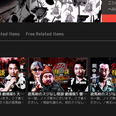
ニシ
への
Seri
ated Items
Free Related Items
夜馬裕のスジなし怪談 劇場版6 大赤見ノヴ編
夜馬裕のスジなし怪談 劇場版5 響洋平＆ヤースー編
います。ご了承く
※一部、ノイズ等がございます。ご了承く
※一部、ノイズ等
で人気の夜馬裕氏
ださい。／怪談も語られ、初のスジなし3
ださい。／帝王v
ゲストは人気コンビ
人会は大盛況！今回は『真夏の怪談祭
た必見回。視聴者
ノヴ氏。元僧侶の
2024』と題し、ゲストの響洋平氏がMCを
想された実話怪談
少期から心霊体験
務める配信「DJ響の怪談に酔いしれる夜」
師が語る筋書きの