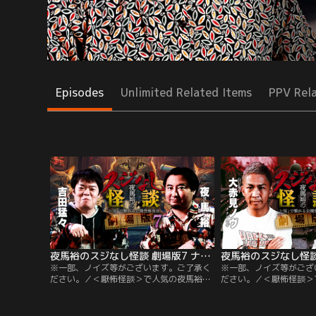
Episodes
Unlimited Related Items
PPV Rel
夜馬裕のスジなし怪談 劇場版7 ナナフシギ・吉田猛々編
※一部、ノイズ等がございます。ご了承く
※一部、ノイズ等がござ
ださい。／＜厭怖怪談＞で人気の夜馬裕氏
ださい。／＜厭怖怪談＞
MCのイベント！視聴者に頂いた『お題』
MCのイベント第6弾。
から連想された実話怪談を夜馬裕氏とゲス
＜ナナフシギ＞の大赤見
ト怪談師が語る筋書きのないトーク番組。
父親の血を受け継ぎ、幼