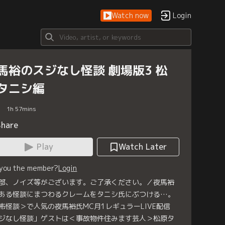
Watch now
Login
馬裕のスジなし怪談 劇場版3 松
タニシ編
1
h
57
mins
Share
Play
Watch Later
 you the member?
Login
部、ノイズ等がございます。ご了承ください。／夜馬裕
ある怪談にまつわるクレームをタニシ氏にぶつける…。
怖怪談＞で人気の夜馬裕氏MC月1レギュラーLIVE配信
ジなし怪談」ゲストは＜事故物件住みます芸人＞松原タ