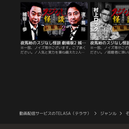
今回のゲストは怪談最恐戦2025にて見事優
が豊富なノヴ氏が、お題
勝を果たし、七代目最恐位となった、人気
等々、難題に対して自身
コンビ＜ナナフシギ＞の吉田猛々氏！
見応え充分な約113分。
夜馬裕のスジなし怪談 劇場版2 城谷歩編
※一部、ノイズ等がございます。ご了承く
※一部、ノイズ等がござ
ださい。／人気と実力を兼ね備えた2人の
ださい。／視聴者に頂い
競演はまぎれもなく≪神回≫！！視聴者に
想された実話怪談を語る
頂いた『お題』から連想された実話怪談を
ジオ風怪談トーク番組LI
夜馬裕氏とゲスト怪談師が語る筋書きのな
すべき初回ゲストは怪談
い、ラジオ風怪談トーク番組有観客LIVEイ
ラーナイト＞の村上ロッ
ベント。ゲストは日本一独演会チケットが
様から集めた質問に回答
取りづらい大人気怪談師・城谷歩氏。
題」にまつわる怪談も次
動画配信サービスのTELASA（テラサ）
ジャンル