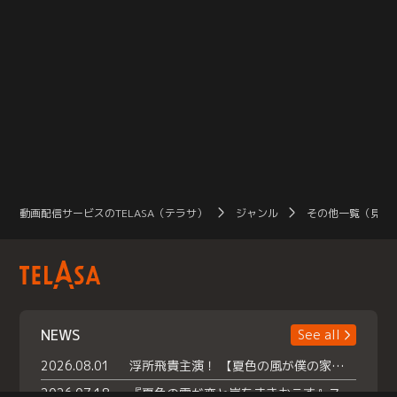
動画配信サービスのTELASA（テラサ）
ジャンル
その他一覧（見放
NEWS
See all
2026.08.01
浮所飛貴主演！ 【夏色の風が僕の家にやってきた】 本日よりテラサで独占配信スタート！
2026.07.18
『夏色の雲が恋と嵐をまきおこす』スペシャルメイキング 【Part1】2026年７月18日（土）23時30分～配信スタート！話題のシーンの裏側を大公開！豪華キャスト大集合！ 『武宮家 真夏の家族会議』開催！