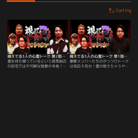
Sorting
視えてる3人の心霊トーク 第2部（夜馬裕編）
視えてる3人の心霊トーク 第1部（ぁみ編）
霊を持ち帰っているという夜馬裕氏
豪華メンバーたちのがっつりトーク
の自宅では不可解な現象が多発！霊
は見応え充分！霊が視えちゃうヤー
が視えちゃうヤースー＆シークエン
スー＆シークエンスはやともが霊感
スはやともに最強能力者・パシンペ
あるあるを語り合うトークイベント
ロンはやぶさが加わった＜視えてる
「視えてる2人の心霊トーク」大ホ
3人＞の心霊トーク＋最恐怪談のイ
ールを埋め尽くす熱気の中で開催さ
ベント第2部！＜厭怖怪談＞で人気
れたイベントでは、いつもの2人に
の夜馬裕氏登場！300人の観客をこ
強力な霊視能力を持つパシンペロン
とごとくイヤ～な気持ちにさせる怪
はやぶささんが加わり＜視えてる3
談を披露。
人＞を結成！