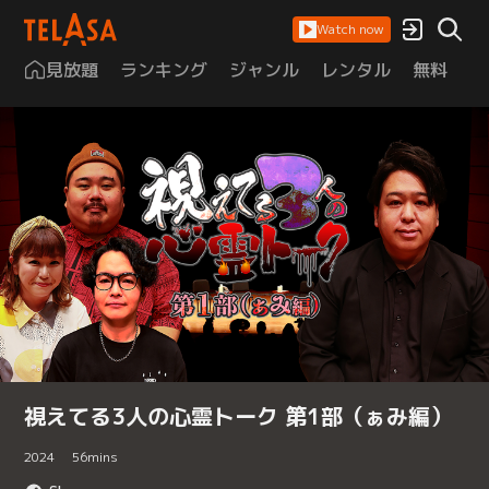
Watch now
見放題
ランキング
ジャンル
レンタル
無料
は
視えてる3人の心霊トーク 第1部（ぁみ編）
2024
56
mins