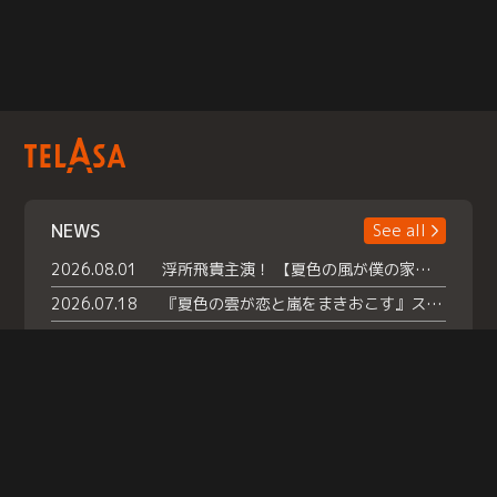
NEWS
See all
2026.08.01
浮所飛貴主演！ 【夏色の風が僕の家にやってきた】 本日よりテラサで独占配信スタート！
2026.07.18
『夏色の雲が恋と嵐をまきおこす』スペシャルメイキング 【Part1】2026年７月18日（土）23時30分～配信スタート！話題のシーンの裏側を大公開！豪華キャスト大集合！ 『武宮家 真夏の家族会議』開催！
2026.07.15
救命医・遥（今田）の《心揺さぶる過去》や、 麻酔科医・権野（船越英一郎）の《謎多きプライベート》など… 《知られざるエピソード》を独占配信！