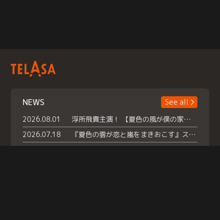
NEWS
See all
2026.08.01
浮所飛貴主演！ 【夏色の風が僕の家にやってきた】 本日よりテラサで独占配信スタート！
2026.07.18
『夏色の雲が恋と嵐をまきおこす』スペシャルメイキング 【Part1】2026年７月18日（土）23時30分～配信スタート！話題のシーンの裏側を大公開！豪華キャスト大集合！ 『武宮家 真夏の家族会議』開催！
2026.07.15
救命医・遥（今田）の《心揺さぶる過去》や、 麻酔科医・権野（船越英一郎）の《謎多きプライベート》など… 《知られざるエピソード》を独占配信！