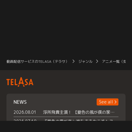
動画配信サービスのTELASA（テラサ）
ジャンル
アニメ一覧（見放
NEWS
See all
2026.08.01
浮所飛貴主演！ 【夏色の風が僕の家にやってきた】 本日よりテラサで独占配信スタート！
2026.07.18
『夏色の雲が恋と嵐をまきおこす』スペシャルメイキング 【Part1】2026年７月18日（土）23時30分～配信スタート！話題のシーンの裏側を大公開！豪華キャスト大集合！ 『武宮家 真夏の家族会議』開催！
2026.07.15
救命医・遥（今田）の《心揺さぶる過去》や、 麻酔科医・権野（船越英一郎）の《謎多きプライベート》など… 《知られざるエピソード》を独占配信！