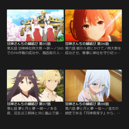
た瓜生と甘神三姉妹。すると千鳥か
の協賛相手で、近年の参拝客と収益
ら『互いの親睦を深めるためにお見
の減少を理由に、なんと神社を売り
合いをするように』と命じられる。
に出すように迫ってくる。なんとし
将来神社を継ぐ気はない瓜生は、お
ても神社を守りたい三姉妹と、彼女
見合いに乗り気ではなく、また三姉
たちの想いを感じた瓜生は『例大祭
妹も自分と同じく消極的だろうと予
で参拝客を5000人集めたら、神社売
想するのだが、最初のお見合い相手
却の話を撤回してほしい』と北白川
である一番年下の朝姫は…。【提
に申し出る。【提供：バンダイチャ
供：バンダイチャンネル】
ンネル】
甘神さんちの縁結び 第05話
甘神さんちの縁結び 第06話
第五話 甘神神社例大祭 ～咲～／SNS
第六話 朝から夜にかけて／例大祭を
でのPR作戦の成功や、商店街の人た
成功させ、無事に神社を守り切った
ちの協力のおかげで、万全の態勢で
瓜生たち。これで何の気兼ねもなく
迎えた例大祭当日。神社を守ろうと
勉強に打ち込めると思いきや、瓜生
瓜生と三姉妹は気合が入る。だが、
は例大祭の最後に夜重からキスされ
そんな想いに反して参拝客は一向に
たことが忘れられず、まったく集中
増えない。『流石におかしい』と思
ができない状態になってしまう。
う瓜生。その時朝姫からなんと甘神
『夜重はなぜ自分にキスをしたの
神社のなりすましアカウントが例大
か？』一人悶々と考える瓜生の前に
祭の中止を言いふらしており…。
朝姫が現れる。【提供：バンダイチ
【提供：バンダイチャンネル】
ャンネル】
甘神さんちの縁結び 第07話
甘神さんちの縁結び 第08話
第七話 夢と月と夢 ～朔～／ある
第八話 夢と月と夢 ～弦～／巫女の
夜、瓜生は三姉妹と共に嵐山で過ご
師匠である『月神宵深子』から、本
し、親密な雰囲気になるという夢を
気で神社を継ぐ覚悟を問われ『今一
見る。目を覚ました瓜生は夢につい
度自分の将来と向き合え』と突き放
て考える。今までも予知夢を見てき
されてしまった三姉妹。宵深子の言