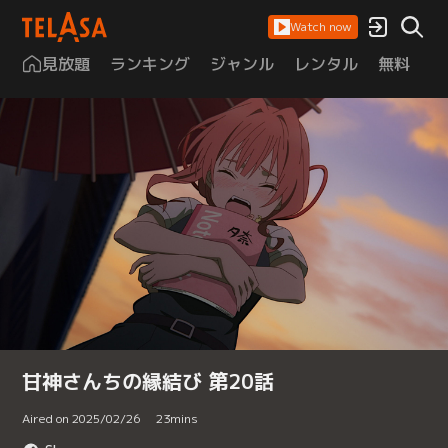
Watch now
見放題
ランキング
ジャンル
レンタル
無料
は
甘神さんちの縁結び 第20話
Aired on 2025/02/26
23
mins