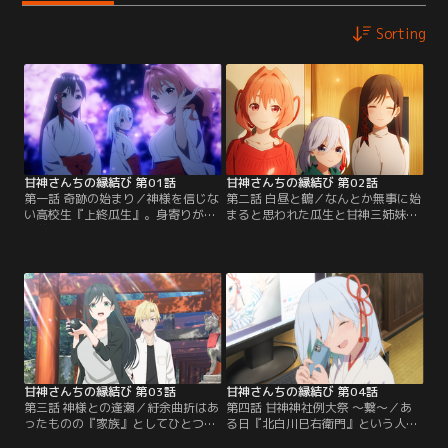
Sorting
甘神さんちの縁結び 第01話
甘神さんちの縁結び 第02話
第一話 奇跡の始まり／神様を信じな
第二話 白昼と鶴／なんとか無事に始
い高校生『上終瓜生』。身寄りがな
まると思われた瓜生と甘神三姉妹と
く養護施設で育った瓜生だが、ある
の共同生活。だが甘神神社の宮司・
日里親候補が見つかる。京都大学医
千鳥から『いずれは三姉妹の誰かと
学部を目指す瓜生は、これで落ち着
結婚して婿になり、神社の跡継ぎに
いて勉強ができると喜ぶが、引き取
なってもらう』と言われて状況は一
り先はなんと神社だった。しかもそ
変する。将来は医者になるという夢
こには『甘神夜重』『甘神夕奈』
がある瓜生はもちろん、突然の結婚
『甘神朝姫』という自分と同年代
話に三姉妹もまた動揺し、困惑す
で、個性的だが可愛らしい巫女の三
る。三姉妹は夕奈を中心に、瓜生に
姉妹も暮らしていた。【提供：バン
穏便に出ていってもらおうと…。
ダイチャンネル】
【提供：バンダイチャンネル】
甘神さんちの縁結び 第03話
甘神さんちの縁結び 第04話
第三話 神様との逢瀬／紆余曲折はあ
第四話 甘神神社例大祭 ～繋～／あ
ったものの『家族』としてひとつ屋
る日『北白川巳右衛門』という人物
根の下の共同生活をスタートとさせ
が甘神神社を訪れる。北白川は神社