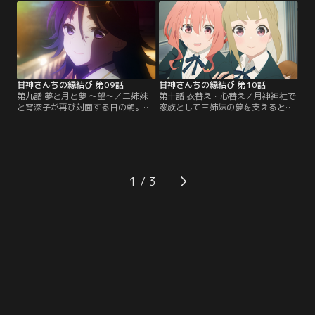
た瓜生は、これ以上勉強に支障が出
葉に精神的ダメージを受けた夕奈を
ないように、なるべく夢の内容に逆
なんとか励ますことに成功した瓜生
らおうと決意する。一方、三姉妹
は、このまま嵐山に残っていると、
は、例大祭で増えた参拝客に良き対
未来が予知夢の通りになってしまう
応をするにはどうしたら良いのかを
と気が付き、そのまま家に帰ろうと
相談するため…。【提供：バンダイ
するのだが…。【提供：バンダイチ
チャンネル】
ャンネル】
甘神さんちの縁結び 第09話
甘神さんちの縁結び 第10話
第九話 夢と月と夢 ～望～／三姉妹
第十話 衣替え・心替え／月神神社で
と宵深子が再び対面する日の朝。瓜
家族として三姉妹の夢を支えると約
生はなんと三姉妹全員と結婚すると
束した瓜生。そのためにも彼女たち
いう未来を夢に見る。一方その頃、
をちゃんと名前で呼ぼうと思うのだ
宵深子は舞昼と待ち合わせをしてい
が、上手くいかない。そんな中、新
た。2人は気の置けない友人であ
学期が始まり、瓜生はいよいよ転入
り、互いに悩みを相談し合う仲だっ
先の高校に登校することに。そこに
た。舞昼は宵深子の様子から、なぜ
いたのはなんと夕奈。夕奈の高校は
1
彼女がわざわざ自分を呼びだしたの
今年から共学になり、瓜生はクラス
か察し『三姉妹との昔の話を聞かせ
で唯一の男子生徒だという。夕奈と
てほしい』と乞う。【提供：バンダ
同居していることを…。【提供：バ
イチャンネル】
ンダイチャンネル】