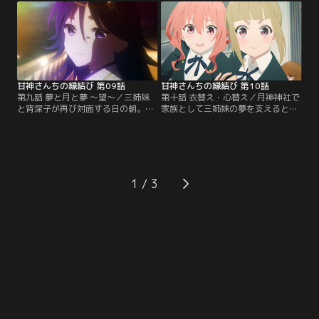
た瓜生は、これ以上勉強に支障が出
葉に精神的ダメージを受けた夕奈を
ないように、なるべく夢の内容に逆
なんとか励ますことに成功した瓜生
らおうと決意する。一方、三姉妹
は、このまま嵐山に残っていると、
は、例大祭で増えた参拝客に良き対
未来が予知夢の通りになってしまう
応をするにはどうしたら良いのかを
と気が付き、そのまま家に帰ろうと
相談するため…。【提供：バンダイ
するのだが…。【提供：バンダイチ
チャンネル】
ャンネル】
甘神さんちの縁結び 第09話
甘神さんちの縁結び 第10話
第九話 夢と月と夢 ～望～／三姉妹
第十話 衣替え・心替え／月神神社で
と宵深子が再び対面する日の朝。瓜
家族として三姉妹の夢を支えると約
生はなんと三姉妹全員と結婚すると
束した瓜生。そのためにも彼女たち
いう未来を夢に見る。一方その頃、
をちゃんと名前で呼ぼうと思うのだ
宵深子は舞昼と待ち合わせをしてい
が、上手くいかない。そんな中、新
た。2人は気の置けない友人であ
学期が始まり、瓜生はいよいよ転入
り、互いに悩みを相談し合う仲だっ
先の高校に登校することに。そこに
た。舞昼は宵深子の様子から、なぜ
いたのはなんと夕奈。夕奈の高校は
1
彼女がわざわざ自分を呼びだしたの
今年から共学になり、瓜生はクラス
か察し『三姉妹との昔の話を聞かせ
で唯一の男子生徒だという。夕奈と
てほしい』と乞う。【提供：バンダ
同居していることを…。【提供：バ
イチャンネル】
ンダイチャンネル】