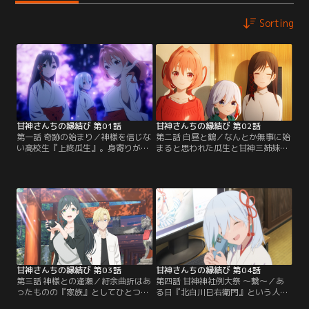
Sorting
甘神さんちの縁結び 第01話
甘神さんちの縁結び 第02話
第一話 奇跡の始まり／神様を信じな
第二話 白昼と鶴／なんとか無事に始
い高校生『上終瓜生』。身寄りがな
まると思われた瓜生と甘神三姉妹と
く養護施設で育った瓜生だが、ある
の共同生活。だが甘神神社の宮司・
日里親候補が見つかる。京都大学医
千鳥から『いずれは三姉妹の誰かと
学部を目指す瓜生は、これで落ち着
結婚して婿になり、神社の跡継ぎに
いて勉強ができると喜ぶが、引き取
なってもらう』と言われて状況は一
り先はなんと神社だった。しかもそ
変する。将来は医者になるという夢
こには『甘神夜重』『甘神夕奈』
がある瓜生はもちろん、突然の結婚
『甘神朝姫』という自分と同年代
話に三姉妹もまた動揺し、困惑す
で、個性的だが可愛らしい巫女の三
る。三姉妹は夕奈を中心に、瓜生に
姉妹も暮らしていた。【提供：バン
穏便に出ていってもらおうと…。
ダイチャンネル】
【提供：バンダイチャンネル】
甘神さんちの縁結び 第03話
甘神さんちの縁結び 第04話
第三話 神様との逢瀬／紆余曲折はあ
第四話 甘神神社例大祭 ～繋～／あ
ったものの『家族』としてひとつ屋
る日『北白川巳右衛門』という人物
根の下の共同生活をスタートとさせ
が甘神神社を訪れる。北白川は神社