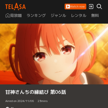
Watch now
見放題
ランキング
ジャンル
レンタル
無料
は
甘神さんちの縁結び 第06話
Aired on 2024/11/06
23
mins