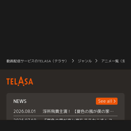
動画配信サービスのTELASA（テラサ）
ジャンル
アニメ一覧（見放
NEWS
See all
2026.08.01
浮所飛貴主演！ 【夏色の風が僕の家にやってきた】 本日よりテラサで独占配信スタート！
2026.07.18
『夏色の雲が恋と嵐をまきおこす』スペシャルメイキング 【Part1】2026年７月18日（土）23時30分～配信スタート！話題のシーンの裏側を大公開！豪華キャスト大集合！ 『武宮家 真夏の家族会議』開催！
2026.07.15
救命医・遥（今田）の《心揺さぶる過去》や、 麻酔科医・権野（船越英一郎）の《謎多きプライベート》など… 《知られざるエピソード》を独占配信！