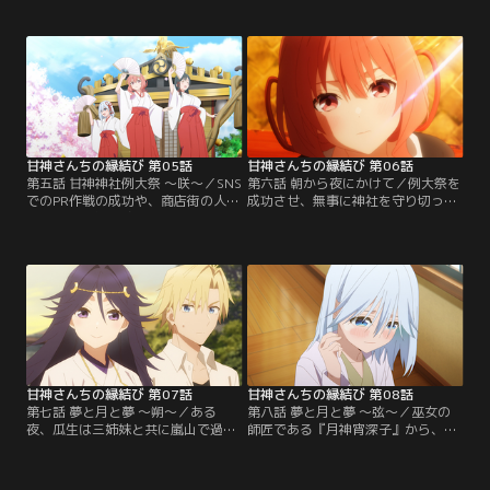
た瓜生と甘神三姉妹。すると千鳥か
の協賛相手で、近年の参拝客と収益
ら『互いの親睦を深めるためにお見
の減少を理由に、なんと神社を売り
合いをするように』と命じられる。
に出すように迫ってくる。なんとし
将来神社を継ぐ気はない瓜生は、お
ても神社を守りたい三姉妹と、彼女
見合いに乗り気ではなく、また三姉
たちの想いを感じた瓜生は『例大祭
妹も自分と同じく消極的だろうと予
で参拝客を5000人集めたら、神社売
想するのだが、最初のお見合い相手
却の話を撤回してほしい』と北白川
である一番年下の朝姫は…。【提
に申し出る。【提供：バンダイチャ
供：バンダイチャンネル】
ンネル】
甘神さんちの縁結び 第05話
甘神さんちの縁結び 第06話
第五話 甘神神社例大祭 ～咲～／SNS
第六話 朝から夜にかけて／例大祭を
でのPR作戦の成功や、商店街の人た
成功させ、無事に神社を守り切った
ちの協力のおかげで、万全の態勢で
瓜生たち。これで何の気兼ねもなく
迎えた例大祭当日。神社を守ろうと
勉強に打ち込めると思いきや、瓜生
瓜生と三姉妹は気合が入る。だが、
は例大祭の最後に夜重からキスされ
そんな想いに反して参拝客は一向に
たことが忘れられず、まったく集中
増えない。『流石におかしい』と思
ができない状態になってしまう。
う瓜生。その時朝姫からなんと甘神
『夜重はなぜ自分にキスをしたの
神社のなりすましアカウントが例大
か？』一人悶々と考える瓜生の前に
祭の中止を言いふらしており…。
朝姫が現れる。【提供：バンダイチ
【提供：バンダイチャンネル】
ャンネル】
甘神さんちの縁結び 第07話
甘神さんちの縁結び 第08話
第七話 夢と月と夢 ～朔～／ある
第八話 夢と月と夢 ～弦～／巫女の
夜、瓜生は三姉妹と共に嵐山で過ご
師匠である『月神宵深子』から、本
し、親密な雰囲気になるという夢を
気で神社を継ぐ覚悟を問われ『今一
見る。目を覚ました瓜生は夢につい
度自分の将来と向き合え』と突き放
て考える。今までも予知夢を見てき
されてしまった三姉妹。宵深子の言