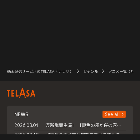
動画配信サービスのTELASA（テラサ）
ジャンル
アニメ一覧（見放
NEWS
See all
2026.08.01
浮所飛貴主演！ 【夏色の風が僕の家にやってきた】 本日よりテラサで独占配信スタート！
2026.07.18
『夏色の雲が恋と嵐をまきおこす』スペシャルメイキング 【Part1】2026年７月18日（土）23時30分～配信スタート！話題のシーンの裏側を大公開！豪華キャスト大集合！ 『武宮家 真夏の家族会議』開催！