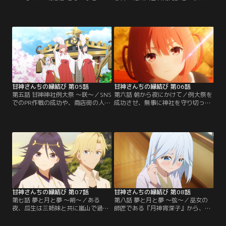
根の下の共同生活をスタートとさせ
が甘神神社を訪れる。北白川は神社
た瓜生と甘神三姉妹。すると千鳥か
の協賛相手で、近年の参拝客と収益
ら『互いの親睦を深めるためにお見
の減少を理由に、なんと神社を売り
合いをするように』と命じられる。
に出すように迫ってくる。なんとし
将来神社を継ぐ気はない瓜生は、お
ても神社を守りたい三姉妹と、彼女
見合いに乗り気ではなく、また三姉
たちの想いを感じた瓜生は『例大祭
妹も自分と同じく消極的だろうと予
で参拝客を5000人集めたら、神社売
想するのだが、最初のお見合い相手
却の話を撤回してほしい』と北白川
である一番年下の朝姫は…。【提
に申し出る。【提供：バンダイチャ
供：バンダイチャンネル】
ンネル】
甘神さんちの縁結び 第05話
甘神さんちの縁結び 第06話
第五話 甘神神社例大祭 ～咲～／SNS
第六話 朝から夜にかけて／例大祭を
でのPR作戦の成功や、商店街の人た
成功させ、無事に神社を守り切った
ちの協力のおかげで、万全の態勢で
瓜生たち。これで何の気兼ねもなく
迎えた例大祭当日。神社を守ろうと
勉強に打ち込めると思いきや、瓜生
瓜生と三姉妹は気合が入る。だが、
は例大祭の最後に夜重からキスされ
そんな想いに反して参拝客は一向に
たことが忘れられず、まったく集中
増えない。『流石におかしい』と思
ができない状態になってしまう。
う瓜生。その時朝姫からなんと甘神
『夜重はなぜ自分にキスをしたの
神社のなりすましアカウントが例大
か？』一人悶々と考える瓜生の前に
祭の中止を言いふらしており…。
朝姫が現れる。【提供：バンダイチ
【提供：バンダイチャンネル】
ャンネル】
甘神さんちの縁結び 第07話
甘神さんちの縁結び 第08話
第七話 夢と月と夢 ～朔～／ある
第八話 夢と月と夢 ～弦～／巫女の
夜、瓜生は三姉妹と共に嵐山で過ご
師匠である『月神宵深子』から、本
し、親密な雰囲気になるという夢を
気で神社を継ぐ覚悟を問われ『今一
見る。目を覚ました瓜生は夢につい
度自分の将来と向き合え』と突き放