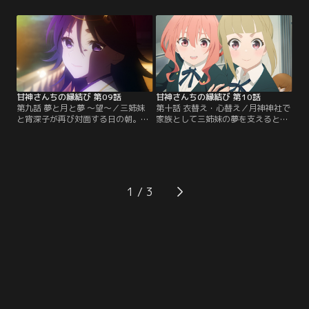
て考える。今までも予知夢を見てき
されてしまった三姉妹。宵深子の言
た瓜生は、これ以上勉強に支障が出
葉に精神的ダメージを受けた夕奈を
ないように、なるべく夢の内容に逆
なんとか励ますことに成功した瓜生
らおうと決意する。一方、三姉妹
は、このまま嵐山に残っていると、
は、例大祭で増えた参拝客に良き対
未来が予知夢の通りになってしまう
応をするにはどうしたら良いのかを
と気が付き、そのまま家に帰ろうと
相談するため…。【提供：バンダイ
するのだが…。【提供：バンダイチ
チャンネル】
ャンネル】
甘神さんちの縁結び 第09話
甘神さんちの縁結び 第10話
第九話 夢と月と夢 ～望～／三姉妹
第十話 衣替え・心替え／月神神社で
と宵深子が再び対面する日の朝。瓜
家族として三姉妹の夢を支えると約
生はなんと三姉妹全員と結婚すると
束した瓜生。そのためにも彼女たち
いう未来を夢に見る。一方その頃、
をちゃんと名前で呼ぼうと思うのだ
宵深子は舞昼と待ち合わせをしてい
が、上手くいかない。そんな中、新
た。2人は気の置けない友人であ
学期が始まり、瓜生はいよいよ転入
り、互いに悩みを相談し合う仲だっ
先の高校に登校することに。そこに
た。舞昼は宵深子の様子から、なぜ
いたのはなんと夕奈。夕奈の高校は
1
彼女がわざわざ自分を呼びだしたの
今年から共学になり、瓜生はクラス
か察し『三姉妹との昔の話を聞かせ
で唯一の男子生徒だという。夕奈と
てほしい』と乞う。【提供：バンダ
同居していることを…。【提供：バ
イチャンネル】
ンダイチャンネル】