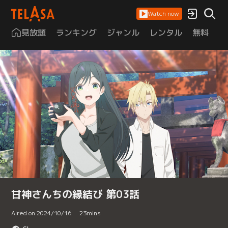
Watch now
見放題
ランキング
ジャンル
レンタル
無料
は
甘神さんちの縁結び 第03話
Aired on 2024/10/16
23
mins