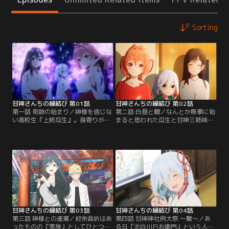
Sorting
甘神さんちの縁結び 第01話
甘神さんちの縁結び 第02話
第一話 奇跡の始まり／神様を信じな
第二話 白昼と鶴／なんとか無事に始
い高校生『上終瓜生』。身寄りがな
まると思われた瓜生と甘神三姉妹と
く養護施設で育った瓜生だが、ある
の共同生活。だが甘神神社の宮司・
日里親候補が見つかる。京都大学医
千鳥から『いずれは三姉妹の誰かと
学部を目指す瓜生は、これで落ち着
結婚して婿になり、神社の跡継ぎに
いて勉強ができると喜ぶが、引き取
なってもらう』と言われて状況は一
り先はなんと神社だった。しかもそ
変する。将来は医者になるという夢
こには『甘神夜重』『甘神夕奈』
がある瓜生はもちろん、突然の結婚
『甘神朝姫』という自分と同年代
話に三姉妹もまた動揺し、困惑す
で、個性的だが可愛らしい巫女の三
る。三姉妹は夕奈を中心に、瓜生に
姉妹も暮らしていた。【提供：バン
穏便に出ていってもらおうと…。
ダイチャンネル】
【提供：バンダイチャンネル】
甘神さんちの縁結び 第03話
甘神さんちの縁結び 第04話
第三話 神様との逢瀬／紆余曲折はあ
第四話 甘神神社例大祭 ～繋～／あ
ったものの『家族』としてひとつ屋
る日『北白川巳右衛門』という人物