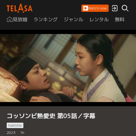
Watch now
見放題
ランキング
ジャンル
レンタル
無料
は
コッソンビ熱愛史 第05話／字幕
Subtitle
2023
1
h