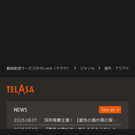
動画配信サービスのTELASA（テラサ）
ジャンル
海外・アジアドラ
NEWS
See all
2026.08.01
浮所飛貴主演！ 【夏色の風が僕の家にやってきた】 本日よりテラサで独占配信スタート！
2026.07.18
『夏色の雲が恋と嵐をまきおこす』スペシャルメイキング 【Part1】2026年７月18日（土）23時30分～配信スタート！話題のシーンの裏側を大公開！豪華キャスト大集合！ 『武宮家 真夏の家族会議』開催！