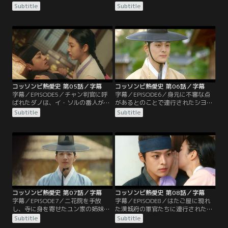
ノ。廃嬪の奴婢だったモクセという
いダノを見て、みんなで一緒にイ・
Subtitle
Subtitle
男が果川県に住んでいると聞き、捜
ソルを捜そうと提案したユハ。初め
しに行く。そこでイ・ソルの顔だち
は断るダノだが、羅州宅に言いつけ
と、くるぶしに赤い斑点があるとい
ようとするシヨルのせいで、しぶし
う特徴を聞き出すことに成功する。
ぶ提案を受け入れることにする。一
一方3人の士人たちは、宿を空けて
方、大妃が王子に会おうともしない
ばかりいるダノが何をしているのか
ことに不満を抱くパク貴人。そのこ
気になり始める。
とをイ・チャンに伝えるが、王子が
偽者だと見抜かれ…。
コッソンビ熱愛史 第05話／字幕
コッソンビ熱愛史 第06話／字幕
字幕／EPISODE5／チャン判官に呼
字幕／EPISODE6／身元に不審な点
ばれたダノは、イ・ソルの番人が訪
があるとのことで連行されたシヨ
ねてきたら知らせるように言われ
ル。その姿を見たダノは、常にシヨ
Subtitle
Subtitle
る。不思議に思うダノにチャン判官
ルのそばにいたサンが番人だと確信
は、番人を見つけたら借金も帳消し
する。そこに弓矢を持って現れたサ
にすると約束する。一方、イ・チャ
ン。シヨルを助けに行ったら捕まっ
ンに呼び出されたチャン判官は、今
てしまうと説得するダノだが、サン
後イ・ソルに関する報告は直接する
は聞き入れない。一方、育ての母親
ように言われる。また、富営閣で漢
の命が危ういと聞かされたユハ。本
城府による賭博の取り締まりが行わ
家へ戻ると、父親の遺品と遺産を渡
れ…。
される。
コッソンビ熱愛史 第07話／字幕
コッソンビ熱愛史 第08話／字幕
字幕／EPISODE7／二花院を手放
字幕／EPISODE8／はたご屋に現れ
し、寺に身を寄せたユン家の姉妹と
た漢城府の軍官たちに連行されたダ
羅州宅。ユクホとユハが会いに来る
ノ。チャン判官から竜の絵が描かれ
Subtitle
Subtitle
が、後を付けられてチャン判官に居
た輪図を取り上げられ、なぜ廃世子