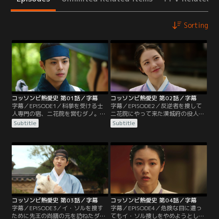
Sorting
コッソンビ熱愛史 第01話／字幕
コッソンビ熱愛史 第02話／字幕
字幕／EPISODE1／科挙を受ける士
字幕／EPISODE2／反逆者を捜して
人専門の宿、二花院を営むダノ。客
二花院にやって来た漢城府の役人た
を探すために街へ出るが、ある男か
ち。二花院で過ごす3人の士人に号
Subtitle
Subtitle
ら結婚をせまられる。そこへ通りす
牌を見せるように伝える。一方、父
がりの士人、シヨルが助けに入る。
親の借金返済を催促に来た男たちが
しかし、駆けつけた役人に妓房で無
富営閣から来たと聞いたダノ。ファ
銭飲食をしたことをとがめられ、シ
リョンへ会いに行くが、実際には富
ヨルは連行されてしまう。その後も
営閣ではなくチャン判官から借りた
客探しを続けるダノは、はたご屋で
お金だと聞かされる。
サンと出会う。
コッソンビ熱愛史 第03話／字幕
コッソンビ熱愛史 第04話／字幕
字幕／EPISODE3／イ・ソルを捜す
字幕／EPISODE4／危険な目に遭っ
ために先王の尚膳の元を訪ねたダ
てもイ・ソル捜しをやめようとしな