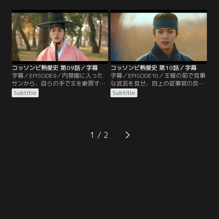
場所を知られてしまう。寺に来たチ
の遺品を持っているのかと問い詰め
ャン判官はダノに刀を突きつけ、
られる。かたくなに答えないダノだ
イ・ソルが誰なのか答えろと脅す。
が、首を絞められて十数年前にイ・
そこへ謎の剣客が現れダノたちを助
ソルをかくまったことを話してしま
ける。剣客が番人だと確信したチャ
う。そこへユハが現れ、借金を返す
ン判官だが、同じような格好をした
代わりにダノを解放するよう要求す
剣客がもう1人現れ困惑する。
る。
コッソンビ熱愛史 第09話／字幕
コッソンビ熱愛史 第10話／字幕
字幕／EPISODE9／内禁衛に入った
字幕／EPISODE10／王様の前で見事
サンから、自らの手で王を断罪する
な武芸を見せ、目上の従事官の反感
つもりだと聞いたダノ。いくら止め
を買ってしまったサン。1人で武器
Subtitle
Subtitle
ても聞く耳を持たないサンを見て、
を磨くはめになるが、そこで内禁衛
遠くへ逃がそうと清へ行く船を手配
の侍衛日誌を目にし、内禁衛の護衛
しようとする。それを見ていたバン
がない空白の時間があることを知
ヤはチャン判官に報告する。チャン
る。一方、ダノの力になりたいホン
判官はユクホを呼び出し、ダノが見
ジュは、男装してシヨルと共に街へ
1
つけたイ・ソルが誰なのかを教えれ
出る。はたご屋で二花院の宣伝に励
ば官職を買い与えると約束する。
むが、そこへチャン判官が通りかか
る。