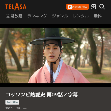
Watch now
見放題
ランキング
ジャンル
レンタル
無料
は
コッソンビ熱愛史 第09話／字幕
Subtitle
2023
59
mins