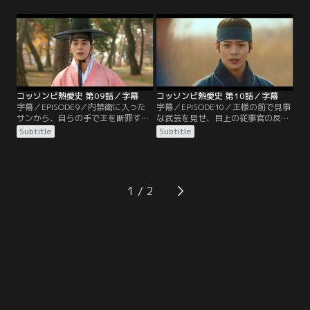
場所を知られてしまう。寺に来たチ
の遺品を持っているのかと問い詰め
ャン判官はダノに刀を突きつけ、
られる。かたくなに答えないダノだ
イ・ソルが誰なのか答えろと脅す。
が、首を絞められて十数年前にイ・
そこへ謎の剣客が現れダノたちを助
ソルをかくまったことを話してしま
ける。剣客が番人だと確信したチャ
う。そこへユハが現れ、借金を返す
ン判官だが、同じような格好をした
代わりにダノを解放するよう要求す
剣客がもう1人現れ困惑する。
る。
コッソンビ熱愛史 第09話／字幕
コッソンビ熱愛史 第10話／字幕
字幕／EPISODE9／内禁衛に入った
字幕／EPISODE10／王様の前で見事
サンから、自らの手で王を断罪する
な武芸を見せ、目上の従事官の反感
つもりだと聞いたダノ。いくら止め
を買ってしまったサン。1人で武器
Subtitle
Subtitle
ても聞く耳を持たないサンを見て、
を磨くはめになるが、そこで内禁衛
遠くへ逃がそうと清へ行く船を手配
の侍衛日誌を目にし、内禁衛の護衛
しようとする。それを見ていたバン
がない空白の時間があることを知
ヤはチャン判官に報告する。チャン
る。一方、ダノの力になりたいホン
判官はユクホを呼び出し、ダノが見
ジュは、男装してシヨルと共に街へ
1
つけたイ・ソルが誰なのかを教えれ
出る。はたご屋で二花院の宣伝に励
ば官職を買い与えると約束する。
むが、そこへチャン判官が通りかか
る。