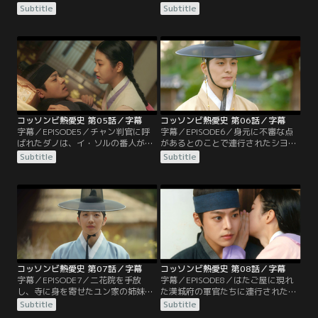
ノ。廃嬪の奴婢だったモクセという
いダノを見て、みんなで一緒にイ・
Subtitle
Subtitle
男が果川県に住んでいると聞き、捜
ソルを捜そうと提案したユハ。初め
しに行く。そこでイ・ソルの顔だち
は断るダノだが、羅州宅に言いつけ
と、くるぶしに赤い斑点があるとい
ようとするシヨルのせいで、しぶし
う特徴を聞き出すことに成功する。
ぶ提案を受け入れることにする。一
一方3人の士人たちは、宿を空けて
方、大妃が王子に会おうともしない
ばかりいるダノが何をしているのか
ことに不満を抱くパク貴人。そのこ
気になり始める。
とをイ・チャンに伝えるが、王子が
偽者だと見抜かれ…。
コッソンビ熱愛史 第05話／字幕
コッソンビ熱愛史 第06話／字幕
字幕／EPISODE5／チャン判官に呼
字幕／EPISODE6／身元に不審な点
ばれたダノは、イ・ソルの番人が訪
があるとのことで連行されたシヨ
ねてきたら知らせるように言われ
ル。その姿を見たダノは、常にシヨ
Subtitle
Subtitle
る。不思議に思うダノにチャン判官
ルのそばにいたサンが番人だと確信
は、番人を見つけたら借金も帳消し
する。そこに弓矢を持って現れたサ
にすると約束する。一方、イ・チャ
ン。シヨルを助けに行ったら捕まっ
ンに呼び出されたチャン判官は、今
てしまうと説得するダノだが、サン
後イ・ソルに関する報告は直接する
は聞き入れない。一方、育ての母親
ように言われる。また、富営閣で漢
の命が危ういと聞かされたユハ。本
城府による賭博の取り締まりが行わ
家へ戻ると、父親の遺品と遺産を渡
れ…。
される。
コッソンビ熱愛史 第07話／字幕
コッソンビ熱愛史 第08話／字幕
字幕／EPISODE7／二花院を手放
字幕／EPISODE8／はたご屋に現れ
し、寺に身を寄せたユン家の姉妹と
た漢城府の軍官たちに連行されたダ
羅州宅。ユクホとユハが会いに来る
ノ。チャン判官から竜の絵が描かれ
Subtitle
Subtitle
が、後を付けられてチャン判官に居
た輪図を取り上げられ、なぜ廃世子