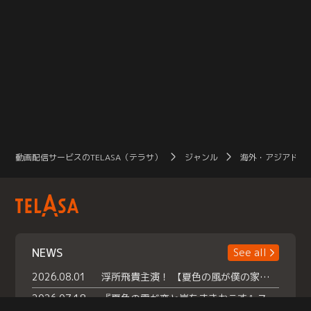
動画配信サービスのTELASA（テラサ）
ジャンル
海外・アジアドラ
NEWS
See all
2026.08.01
浮所飛貴主演！ 【夏色の風が僕の家にやってきた】 本日よりテラサで独占配信スタート！
2026.07.18
『夏色の雲が恋と嵐をまきおこす』スペシャルメイキング 【Part1】2026年７月18日（土）23時30分～配信スタート！話題のシーンの裏側を大公開！豪華キャスト大集合！ 『武宮家 真夏の家族会議』開催！