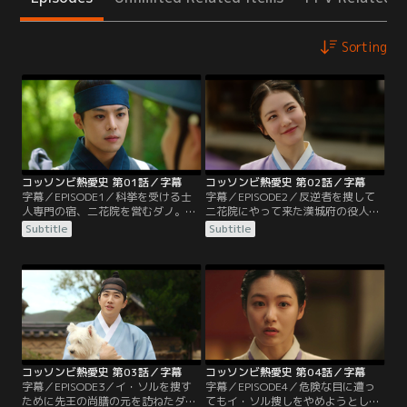
Sorting
コッソンビ熱愛史 第01話／字幕
コッソンビ熱愛史 第02話／字幕
字幕／EPISODE1／科挙を受ける士
字幕／EPISODE2／反逆者を捜して
人専門の宿、二花院を営むダノ。客
二花院にやって来た漢城府の役人た
を探すために街へ出るが、ある男か
ち。二花院で過ごす3人の士人に号
Subtitle
Subtitle
ら結婚をせまられる。そこへ通りす
牌を見せるように伝える。一方、父
がりの士人、シヨルが助けに入る。
親の借金返済を催促に来た男たちが
しかし、駆けつけた役人に妓房で無
富営閣から来たと聞いたダノ。ファ
銭飲食をしたことをとがめられ、シ
リョンへ会いに行くが、実際には富
ヨルは連行されてしまう。その後も
営閣ではなくチャン判官から借りた
客探しを続けるダノは、はたご屋で
お金だと聞かされる。
サンと出会う。
コッソンビ熱愛史 第03話／字幕
コッソンビ熱愛史 第04話／字幕
字幕／EPISODE3／イ・ソルを捜す
字幕／EPISODE4／危険な目に遭っ
ために先王の尚膳の元を訪ねたダ
てもイ・ソル捜しをやめようとしな