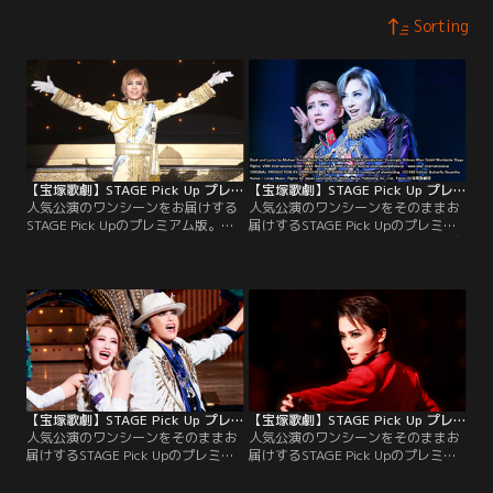
Sorting
【宝塚歌劇】STAGE Pick Up プレミアム＃93～雪組『PR×PRince』より～
【宝塚歌劇】STAGE Pick Up プレミアム＃66～花組『エリザベート-愛と死の輪舞-』（’14年）より～
人気公演のワンシーンをお届けする
人気公演のワンシーンをそのままお
STAGE Pick Upのプレミアム版。歴
届けするSTAGE Pick Upのプレミア
史ある小国・ペキエノの観光CMに
ム版。失意の皇太子ルドルフに忍び
臨む、同国の第一王子・ヴィクトル
寄る黄泉の帝王トート。花組公演
（永久輝）。そこに、第二王子・ヴ
『エリザベート-愛と死の輪舞-』よ
ァレンティン（綾）と第三皇子・ヴ
り、「闇が広がる」の場面をピック
ァルテリ（彩海）が加わるプロロー
アップ！脚本・歌詞：ミヒャエル・
グをピックアップ！
クンツェ／音楽：シルヴェスター・
リーヴァイ／オリジナル・プロダク
ション：ウィーン劇場協会／潤色・
演出：小池修一郎
【宝塚歌劇】STAGE Pick Up プレミアム＃188～星組『Tiara Azul -Destino-II』より～
【宝塚歌劇】STAGE Pick Up プレミアム＃187～星組『ダンサ セレナータ』（’25年・全国）より～
人気公演のワンシーンをそのままお
人気公演のワンシーンをそのままお
届けするSTAGE Pick Upのプレミア
届けするSTAGE Pick Upのプレミア
ム版。星組公演『Tiara Azul -
ム版。星組公演『ダンサ セレナー
Destino-II』より、Tiara Azul男
タ』（’25年・全国）より、イサアク