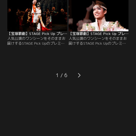
華なプロローグをピックアップ！
【宝塚歌劇】STAGE Pick Up プレミアム＃182～月組『花の業平』（’25年・全国）より～
【宝塚歌劇】STAGE Pick Up プレミアム＃181～花組『Jubilee』（’25年・博多座）より～
人気公演のワンシーンをそのままお
人気公演のワンシーンをそのままお
届けするSTAGE Pick Upのプレミア
届けするSTAGE Pick Upのプレミア
ム版。月組公演『花の業平』（’25
ム版。花組公演『Jubilee』（’25
年・全国）より、当代随一の貴公
年・博多座）より、希望に満ちたプ
子・在原業平（鳳月）が「♪忍ぶの
ロローグをピックアップ！
乱れ」を艶やかに歌い、花の宴へと
発展するプロローグをピックアッ
プ！
1