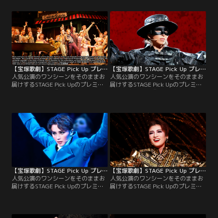
S（暁）が登場しカルナバル・ファ
（暁）の心に、踊りに全てを捧げた
ンタジアの始まりを告げる華やかな
日々と「ある女性」との出会いが蘇
プロローグをピックアップ！
る、往時の華やかなステージをピッ
クアップ！
【宝塚歌劇】STAGE Pick Up プレミアム＃186～雪組『An American in Paris（パリのアメリカ人）』より～
【宝塚歌劇】STAGE Pick Up プレミアム＃185～宙組『ZORRO THE MUSICAL』より～
人気公演のワンシーンをそのままお
人気公演のワンシーンをそのままお
届けするSTAGE Pick Upのプレミア
届けするSTAGE Pick Upのプレミア
ム版。雪組公演『An American in
ム版。宙組公演『ZORRO THE
Paris（パリのアメリカ人）』よ
MUSICAL』より、情熱的なフラメン
り、「♪I Got Rhythm」のシーンを
コに乗せて、正体不明のヒーロ
ピックアップ！
ー“ゾロ”（桜木）が颯爽と登場する
プロローグをピックアップ！
【宝塚歌劇】STAGE Pick Up プレミアム＃184～星組『夜明けの光芒』より～
【宝塚歌劇】STAGE Pick Up プレミアム＃183～月組『PHOENIX RISING』（’25年・全国）より～
人気公演のワンシーンをそのままお
人気公演のワンシーンをそのままお
届けするSTAGE Pick Upのプレミア
届けするSTAGE Pick Upのプレミア
ム版。星組公演『夜明けの光芒』よ
ム版。月組公演『PHOENIX
り、ピップ（暁）が己自身の心の闇
RISING』（’25年・全国）より、
（天飛）を葬り去り、本来の自分を
PHOENIX（鳳月）が新たな時代の始
取り戻すシーンをピックアップ！
まりを歌い、総踊りへと続く絢爛豪