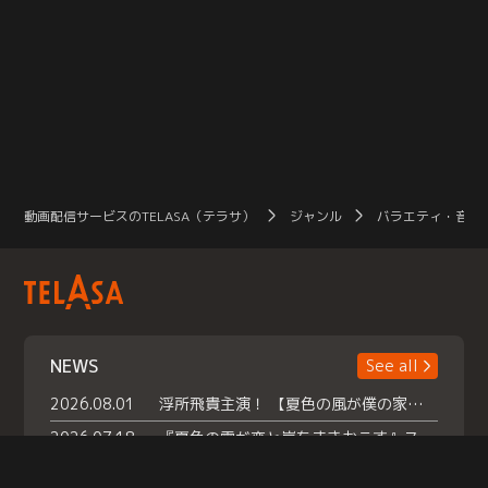
動画配信サービスのTELASA（テラサ）
ジャンル
バラエティ・音楽
NEWS
See all
2026.08.01
浮所飛貴主演！ 【夏色の風が僕の家にやってきた】 本日よりテラサで独占配信スタート！
2026.07.18
『夏色の雲が恋と嵐をまきおこす』スペシャルメイキング 【Part1】2026年７月18日（土）23時30分～配信スタート！話題のシーンの裏側を大公開！豪華キャスト大集合！ 『武宮家 真夏の家族会議』開催！
2026.07.15
救命医・遥（今田）の《心揺さぶる過去》や、 麻酔科医・権野（船越英一郎）の《謎多きプライベート》など… 《知られざるエピソード》を独占配信！