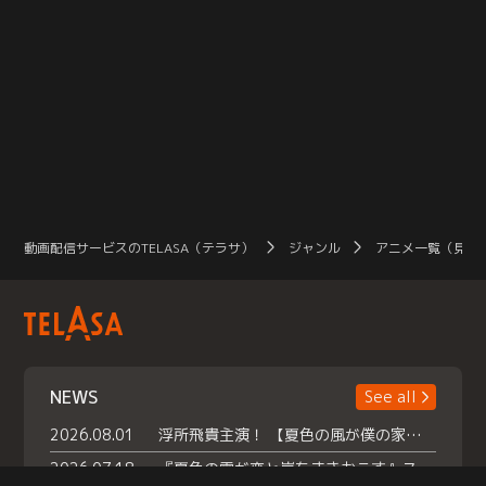
動画配信サービスのTELASA（テラサ）
ジャンル
アニメ一覧（見放
NEWS
See all
2026.08.01
浮所飛貴主演！ 【夏色の風が僕の家にやってきた】 本日よりテラサで独占配信スタート！
2026.07.18
『夏色の雲が恋と嵐をまきおこす』スペシャルメイキング 【Part1】2026年７月18日（土）23時30分～配信スタート！話題のシーンの裏側を大公開！豪華キャスト大集合！ 『武宮家 真夏の家族会議』開催！