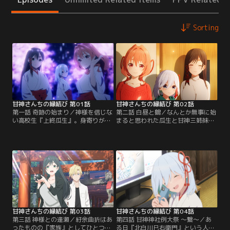
Sorting
甘神さんちの縁結び 第01話
甘神さんちの縁結び 第02話
第一話 奇跡の始まり／神様を信じな
第二話 白昼と鶴／なんとか無事に始
い高校生『上終瓜生』。身寄りがな
まると思われた瓜生と甘神三姉妹と
く養護施設で育った瓜生だが、ある
の共同生活。だが甘神神社の宮司・
日里親候補が見つかる。京都大学医
千鳥から『いずれは三姉妹の誰かと
学部を目指す瓜生は、これで落ち着
結婚して婿になり、神社の跡継ぎに
いて勉強ができると喜ぶが、引き取
なってもらう』と言われて状況は一
り先はなんと神社だった。しかもそ
変する。将来は医者になるという夢
こには『甘神夜重』『甘神夕奈』
がある瓜生はもちろん、突然の結婚
『甘神朝姫』という自分と同年代
話に三姉妹もまた動揺し、困惑す
で、個性的だが可愛らしい巫女の三
る。三姉妹は夕奈を中心に、瓜生に
姉妹も暮らしていた。【提供：バン
穏便に出ていってもらおうと…。
ダイチャンネル】
【提供：バンダイチャンネル】
甘神さんちの縁結び 第03話
甘神さんちの縁結び 第04話
第三話 神様との逢瀬／紆余曲折はあ
第四話 甘神神社例大祭 ～繋～／あ
ったものの『家族』としてひとつ屋
る日『北白川巳右衛門』という人物