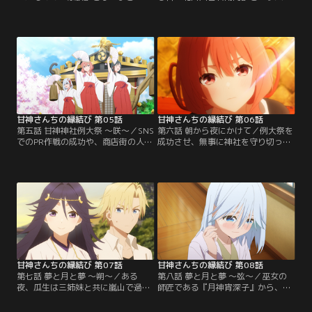
根の下の共同生活をスタートとさせ
が甘神神社を訪れる。北白川は神社
た瓜生と甘神三姉妹。すると千鳥か
の協賛相手で、近年の参拝客と収益
ら『互いの親睦を深めるためにお見
の減少を理由に、なんと神社を売り
合いをするように』と命じられる。
に出すように迫ってくる。なんとし
将来神社を継ぐ気はない瓜生は、お
ても神社を守りたい三姉妹と、彼女
見合いに乗り気ではなく、また三姉
たちの想いを感じた瓜生は『例大祭
妹も自分と同じく消極的だろうと予
で参拝客を5000人集めたら、神社売
想するのだが、最初のお見合い相手
却の話を撤回してほしい』と北白川
である一番年下の朝姫は…。【提
に申し出る。【提供：バンダイチャ
供：バンダイチャンネル】
ンネル】
甘神さんちの縁結び 第05話
甘神さんちの縁結び 第06話
第五話 甘神神社例大祭 ～咲～／SNS
第六話 朝から夜にかけて／例大祭を
でのPR作戦の成功や、商店街の人た
成功させ、無事に神社を守り切った
ちの協力のおかげで、万全の態勢で
瓜生たち。これで何の気兼ねもなく
迎えた例大祭当日。神社を守ろうと
勉強に打ち込めると思いきや、瓜生
瓜生と三姉妹は気合が入る。だが、
は例大祭の最後に夜重からキスされ
そんな想いに反して参拝客は一向に
たことが忘れられず、まったく集中
増えない。『流石におかしい』と思
ができない状態になってしまう。
う瓜生。その時朝姫からなんと甘神
『夜重はなぜ自分にキスをしたの
神社のなりすましアカウントが例大
か？』一人悶々と考える瓜生の前に
祭の中止を言いふらしており…。
朝姫が現れる。【提供：バンダイチ
【提供：バンダイチャンネル】
ャンネル】
甘神さんちの縁結び 第07話
甘神さんちの縁結び 第08話
第七話 夢と月と夢 ～朔～／ある
第八話 夢と月と夢 ～弦～／巫女の
夜、瓜生は三姉妹と共に嵐山で過ご
師匠である『月神宵深子』から、本
し、親密な雰囲気になるという夢を
気で神社を継ぐ覚悟を問われ『今一
見る。目を覚ました瓜生は夢につい
度自分の将来と向き合え』と突き放