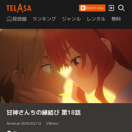
Watch now
見放題
ランキング
ジャンル
レンタル
無料
は
甘神さんちの縁結び 第18話
Aired on 2025/02/12
23
mins