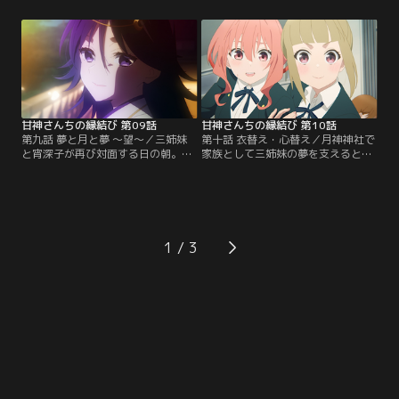
て考える。今までも予知夢を見てき
されてしまった三姉妹。宵深子の言
た瓜生は、これ以上勉強に支障が出
葉に精神的ダメージを受けた夕奈を
ないように、なるべく夢の内容に逆
なんとか励ますことに成功した瓜生
らおうと決意する。一方、三姉妹
は、このまま嵐山に残っていると、
は、例大祭で増えた参拝客に良き対
未来が予知夢の通りになってしまう
応をするにはどうしたら良いのかを
と気が付き、そのまま家に帰ろうと
相談するため…。【提供：バンダイ
するのだが…。【提供：バンダイチ
チャンネル】
ャンネル】
甘神さんちの縁結び 第09話
甘神さんちの縁結び 第10話
第九話 夢と月と夢 ～望～／三姉妹
第十話 衣替え・心替え／月神神社で
と宵深子が再び対面する日の朝。瓜
家族として三姉妹の夢を支えると約
生はなんと三姉妹全員と結婚すると
束した瓜生。そのためにも彼女たち
いう未来を夢に見る。一方その頃、
をちゃんと名前で呼ぼうと思うのだ
宵深子は舞昼と待ち合わせをしてい
が、上手くいかない。そんな中、新
た。2人は気の置けない友人であ
学期が始まり、瓜生はいよいよ転入
り、互いに悩みを相談し合う仲だっ
先の高校に登校することに。そこに
た。舞昼は宵深子の様子から、なぜ
いたのはなんと夕奈。夕奈の高校は
1
彼女がわざわざ自分を呼びだしたの
今年から共学になり、瓜生はクラス
か察し『三姉妹との昔の話を聞かせ
で唯一の男子生徒だという。夕奈と
てほしい』と乞う。【提供：バンダ
同居していることを…。【提供：バ
イチャンネル】
ンダイチャンネル】