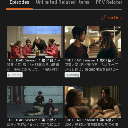
Episodes
Unlimited Related Items
PPV Related I
Sorting
THE HEAD Season 1 第01話／吹替
THE HEAD Season 1 第02話／吹替
吹替／第1話／6ヵ月間の長い暗闇
吹替／第2話／妻のアニカは生きて
が、南極に到来した。「南極科学研
いると信じ、懸命に捜索を続けるヨ
究基地ポラリスVI」では、世界屈指
ハン。だが無念にも、激しい嵐のた
Dubbing
Dubbing
の生物学者アーサーを含む10名の越
め捜索は一旦中止に…。捜索チーム
冬隊を残し、夏期隊員たちが南極を
に加わった夏季隊員の医師ミケは、
去ることに…。
死亡隊員たちの指を使って携帯電話
のロックを解除し、真相の手がかり
を得ようとするが…。
THE HEAD Season 1 第03話／吹替
THE HEAD Season 1 第04話／吹替
吹替／第3話／ヨハンは新たに見つ
吹替／第4話／古参隊員たちは使用