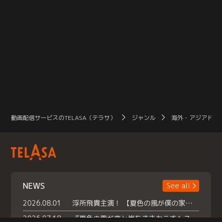
動画配信サービスのTELASA（テラサ）
ジャンル
海外・アジアドラ
NEWS
See all
2026.08.01
浮所飛貴主演！ 【夏色の風が僕の家にやってきた】 本日よりテラサで独占配信スタート！
2026.07.18
『夏色の雲が恋と嵐をまきおこす』スペシャルメイキング 【Part1】2026年７月18日（土）23時30分～配信スタート！話題のシーンの裏側を大公開！豪華キャスト大集合！ 『武宮家 真夏の家族会議』開催！