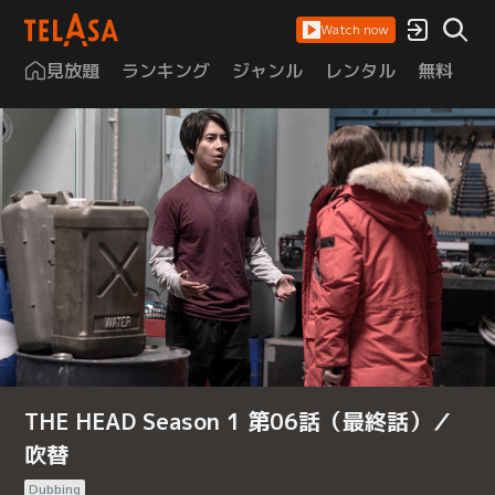
Watch now
見放題
ランキング
ジャンル
レンタル
無料
は
THE HEAD Season 1 第06話（最終話）／
吹替
Dubbing