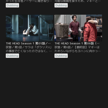
かった生存者アーサーに聞き取り調
可能な無線を探すため、マギーとア
査を行う。「マギーの話を信じる
キを残して、旧基地である「ポラリ
Dubbing
Dubbing
な」と話すアーサー。一方、ニルス
スV」へ行くことを決定。だが、自
の遺体が見つかったときに解剖した
分たちが意図的に置いていかれたと
時の様子をマギーは、ヨハンに打ち
察したマギーは、アキを説き伏せ、
明ける。ニルスの胸には「V」の字
みんなを追って「ポラリスV」へ。
が刻まれており…。
THE HEAD Season 1 第05話／吹替
THE HEAD Season 1 第06話（最終話）／吹替
吹替／第5話／サラは「ポラリスV」
吹替／第6話／【最終話】マギーは
の事故で亡くなったのではなく、何
ためらいながらもヨハンに向かっ
者かに殺されていた…！しかも、サ
て、彼の最愛の妻でもある越冬隊員
Dubbing
Dubbing
ラの遺体を見つけた直後、マギーは
アニカから引き出した“告白”につい
謎の人物が何かを探しているのを目
て、語り出す。それはアーサーが
撃。後を追った彼女は、殺人者が探
「ポラリスV」での任務中、サラに
していたあるものを見つけた…！
対して到底信じられない行動を取っ
ていたのだ。