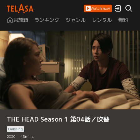
Watch now
見放題
ランキング
ジャンル
レンタル
無料
は
THE HEAD Season 1 第04話／吹替
Dubbing
2020
48
mins