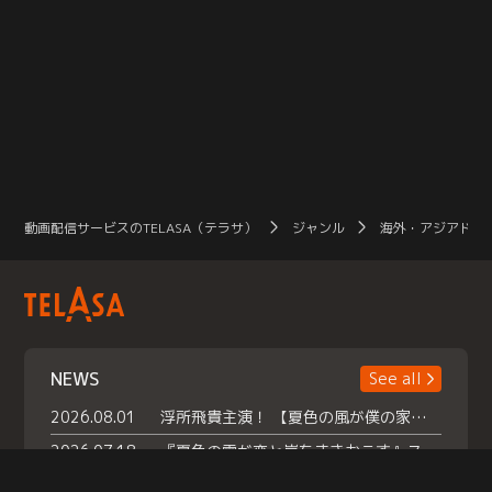
動画配信サービスのTELASA（テラサ）
ジャンル
海外・アジアドラ
NEWS
See all
2026.08.01
浮所飛貴主演！ 【夏色の風が僕の家にやってきた】 本日よりテラサで独占配信スタート！
2026.07.18
『夏色の雲が恋と嵐をまきおこす』スペシャルメイキング 【Part1】2026年７月18日（土）23時30分～配信スタート！話題のシーンの裏側を大公開！豪華キャスト大集合！ 『武宮家 真夏の家族会議』開催！
2026.07.15
救命医・遥（今田）の《心揺さぶる過去》や、 麻酔科医・権野（船越英一郎）の《謎多きプライベート》など… 《知られざるエピソード》を独占配信！