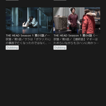
な」と話すアーサー。一方、ニルス
スV」へ行くことを決定。だが、自
の遺体が見つかったときに解剖した
分たちが意図的に置いていかれたと
時の様子をマギーは、ヨハンに打ち
察したマギーは、アキを説き伏せ、
明ける。ニルスの胸には「V」の字
みんなを追って「ポラリスV」へ。
が刻まれており…。
THE HEAD Season 1 第05話／吹替
THE HEAD Season 1 第06話（最終話）／吹替
吹替／第5話／サラは「ポラリスV」
吹替／第6話／【最終話】マギーは
の事故で亡くなったのではなく、何
ためらいながらもヨハンに向かっ
者かに殺されていた…！しかも、サ
て、彼の最愛の妻でもある越冬隊員
Dubbing
Dubbing
ラの遺体を見つけた直後、マギーは
アニカから引き出した“告白”につい
謎の人物が何かを探しているのを目
て、語り出す。それはアーサーが
撃。後を追った彼女は、殺人者が探
「ポラリスV」での任務中、サラに
していたあるものを見つけた…！
対して到底信じられない行動を取っ
ていたのだ。