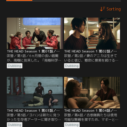
Sorting
THE HEAD Season 1 第01話／吹替
THE HEAD Season 1 第02話／吹替
吹替／第1話／6ヵ月間の長い暗闇
吹替／第2話／妻のアニカは生きて
が、南極に到来した。「南極科学研
いると信じ、懸命に捜索を続けるヨ
究基地ポラリスVI」では、世界屈指
ハン。だが無念にも、激しい嵐のた
Dubbing
Dubbing
の生物学者アーサーを含む10名の越
め捜索は一旦中止に…。捜索チーム
冬隊を残し、夏期隊員たちが南極を
に加わった夏季隊員の医師ミケは、
去ることに…。
死亡隊員たちの指を使って携帯電話
のロックを解除し、真相の手がかり
を得ようとするが…。
THE HEAD Season 1 第03話／吹替
THE HEAD Season 1 第04話／吹替
吹替／第3話／ヨハンは新たに見つ
吹替／第4話／古参隊員たちは使用
かった生存者アーサーに聞き取り調
可能な無線を探すため、マギーとア
査を行う。「マギーの話を信じる
キを残して、旧基地である「ポラリ
Dubbing
Dubbing