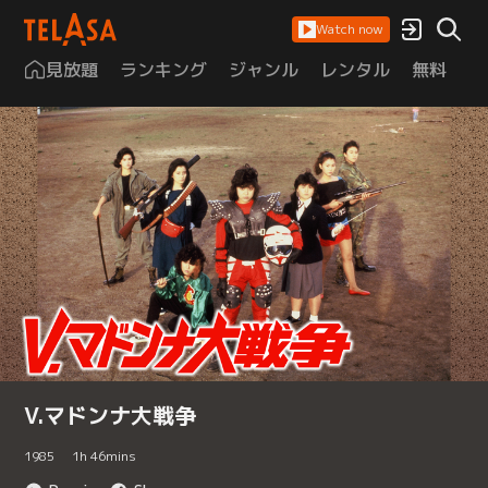
Watch now
見放題
ランキング
ジャンル
レンタル
無料
は
V.マドンナ大戦争
1985
1
h
46
mins