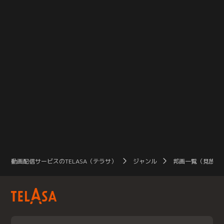
仕事の一端を担わされることに…。
仕事の一端を担わされることに…。
る
監視を振り払い、何とか逃げ出した
監視を振り払い、何とか逃げ出した
ニ
彼女を待ち受けていたのは、リノ抹
彼女を待ち受けていたのは、リノ抹
いる
殺を目論む…。
殺を目論む…。
命
動画配信サービスのTELASA（テラサ）
ジャンル
邦画一覧（見放題