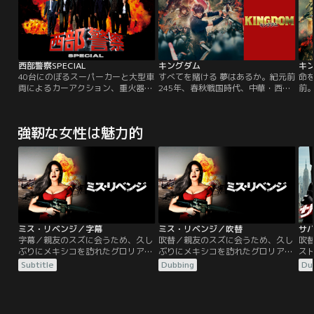
西部警察SPECIAL
キングダム
キン
40台にのぼるスーパーカーと大型車
すべてを賭ける 夢はあるか。紀元前
命
両によるカーアクション、重火器を
245年、春秋戦国時代、中華・西方
前
使用したガンアクションシーン、そ
の国「秦」。戦災孤児の少年の信と
「
してなくてはならない存在となって
漂は、いつか天下の大将軍になるこ
は
いるド派手な爆破シーンなど、すべ
とを夢見て日々剣術の鍛練を積んで
追
強靭な女性は魅力的
てにパワーアップした「西部警察
いた。ある日、漂は王都の大臣であ
し
SPECIAL」まさに一瞬たりとも目が
る昌文君によって召し上げられ王宮
す
離せないスリリングなストーリー
へ。信と漂の二人は別の道を歩むこ
後
が、超ド級の映像とともに描かれ
とになる…。王宮では王の弟・成蟜
「
る。
によるクーデターが勃発。戦いの最
た
中、漂は致命傷を負うが…。
魏
ミス・リベンジ／字幕
ミス・リベンジ／吹替
字幕／親友のスズに会うため、久し
吹替／親友のスズに会うため、久し
吹
ぶりにメキシコを訪れたグロリア。
ぶりにメキシコを訪れたグロリア。
ス
再会を楽しむ夜、クラブで起こった
再会を楽しむ夜、クラブで起こった
する
Subtitle
Dubbing
Du
襲撃事件に巻き込まれ、スズが行方
襲撃事件に巻き込まれ、スズが行方
審
不明に。更に、事件現場で麻薬カル
不明に。更に、事件現場で麻薬カル
破
テルのボスである、リノを目撃した
テルのボスである、リノを目撃した
ア
ことから、組織に拉致され、残忍な
ことから、組織に拉致され、残忍な
犯