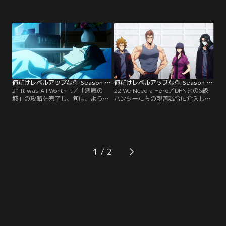
1人でクリアし、再測定により国内
るために女悪魔“エシル”を連れて
で10人目のS級となった旬。後藤や
「悪魔の城」の攻略を進める旬。イ
最上、白川に限らず、多くの人たち
グリットやタンクもレベルアップし
からの注目をよそに、再び「悪魔の
ながら1歩ずつフロアを踏破してい
城」の攻略に挑む。80階に到達した
く。ようやく最上階に到達した旬の
旬は、早期攻略のために分散させた
前に姿を表したのは、巨大な白い龍
影の兵士たちが何者かに破壊されて
に乗り、とてつもないオーラを放つ
いることに気が付く。
悪魔王“バラン”だった。
俺だけレベルアップな件 Season 2 -Arise from the Shadow 第21話
俺だけレベルアップな件 Season 2 -Arise from the Shadow 第22話
21 It was All Worth It／「悪魔の
22 We Need a Hero／DFNとのS級
城」の攻略を完了し、旬は、ようや
ハンターたちの親善試合に介入した
く真の報酬を手に入れる。その一方
旬は、リューとの勝負で誰もが認め
で不安がつきまとう中、旬は架南島
るほどの実力を示すが、目覚めたば
奪還に向けたレイドへの参戦を切望
かりの母を支えるために架南島レイ
される。
ドへの参加を断ることに決める。旬
不在のまま始まった第四次架南島レ
イドは、リューや最上たちの活躍で
1
順調に進んでいるように見えたが--
-。