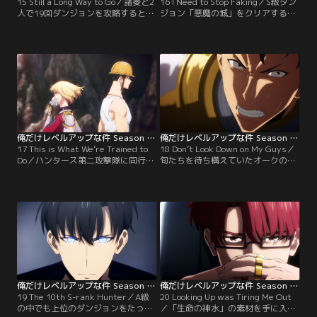
15 Still a Long Way to Go／諸菱と2
16 I Need to Stop Faking／S級ダン
人で19回ダンジョンを攻略するとい
ジョン「悪魔の城」をクリアするに
う約束を果たし、かつてケルベロス
はさらにレベルを上げる必要がある
と戦った時よりもレベルアップした
と感じた旬は、上級レイドへ参加す
旬。母の病を治す可能性がある「命
るためにハンターランクの再審査を
の神水」の素材を集めるため、再び
受けることを決意する。測定器で測
S級ダンジョン「悪魔の城」に挑
りきれないほどの魔力を持つ旬に大
む。そこで旬に課されたクエストク
型ギルドの最上や白川が目を付け始
リアの条件は、悪魔の魂を1万個集
める中、ある人物も旬のもとを訪れ
めることだった。
る。
俺だけレベルアップな件 Season 2 -Arise from the Shadow 第17話
俺だけレベルアップな件 Season 2 -Arise from the Shadow 第18話
17 This is What We’re Trained to
18 Don’t Look Down on My Guys／
Do／ハンタース第二攻撃隊に同行す
旬たちを待ち構えていたオークの大
ることになった旬。不吉な予感が的
呪術師“カルガルガン”は、「余興」
中し、ハイオークの一団が攻撃隊に
と言いながら攻撃隊の隊長・外園を
襲い掛かる。ゲートに戻るが、そこ
もてあそぶ。ハンターたちの顔に絶
には結界が張られていて--
望の色が浮かぶ中、瀕死の外園を助
けに入った旬。「出てこい」と口に
する旬の影からは青白い光を纏った
影の兵士たちが湧き上がり、ハイオ
ークの軍に立ち向かう。
俺だけレベルアップな件 Season 2 -Arise from the Shadow 第19話
俺だけレベルアップな件 Season 2 -Arise from the Shadow 第20話
19 The 10th S-rank Hunter／A級
20 Looking Up was Tiring Me Out
の中でも上位のダンジョンをたった
／「生命の神水」の素材を手に入れ