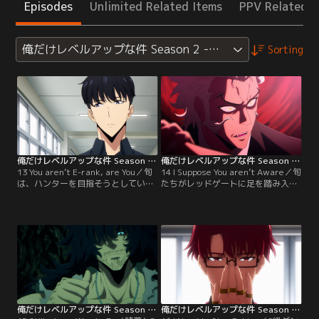
Episodes
Unlimited Related Items
PPV Related I
俺だけレベルアップな件 Season 2 -Arise from the Sha
Sorting
俺だけレベルアップな件 Season 2 -Arise from the Shadow 第13話
俺だけレベルアップな件 Season 2 -Arise from the Shadow 第14話
13 You aren’t E-rank, are You／旬
14 I Suppose You aren’t Aware／旬
は、ハンターを目指そうとしてい
たちがレッドゲートに足を踏み入れ
る、りんの説得を頼まれる。りんを
てから数日が経過した。森の中で過
連れてC級ゲートに足を踏み入れる
ごしていた旬率いる攻撃隊の前にダ
と、そこは上級ダンジョンに繋がる
ンジョンのボス・アイスエルフ
レッドゲートだった。
の“バルカ”が群れを伴って現れる。
なぜかモンスターの言葉を理解する
旬に、バルカは攻撃隊のメンバーを
渡せば旬には手を出さないと提案し
てくるが---。
俺だけレベルアップな件 Season 2 -Arise from the Shadow 第15話
俺だけレベルアップな件 Season 2 -Arise from the Shadow 第16話