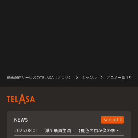
動画配信サービスのTELASA（テラサ）
ジャンル
アニメ一覧（見放
NEWS
See all
2026.08.01
浮所飛貴主演！ 【夏色の風が僕の家にやってきた】 本日よりテラサで独占配信スタート！